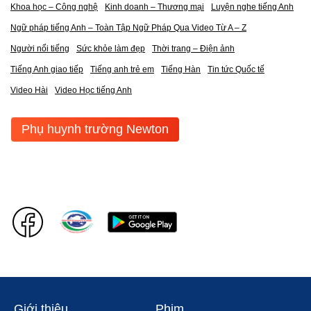
Khoa học – Công nghệ
Kinh doanh – Thương mại
Luyện nghe tiếng Anh
Ngữ pháp tiếng Anh – Toàn Tập Ngữ Pháp Qua Video Từ A – Z
Người nổi tiếng
Sức khỏe làm đẹp
Thời trang – Điện ảnh
Tiếng Anh giao tiếp
Tiếng anh trẻ em
Tiếng Hàn
Tin tức Quốc tế
Video Hài
Video Học tiếng Anh
Phụ huynh trường Newton
Giới thiệu
Phim