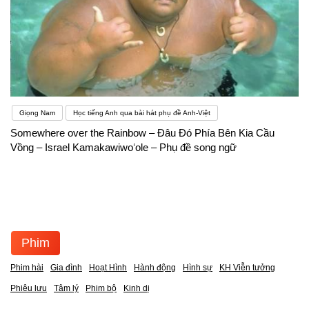
Giọng Nam
Học tiếng Anh qua bài hát phụ đề Anh-Việt
Somewhere over the Rainbow – Đâu Đó Phía Bên Kia Cầu
Vồng – Israel Kamakawiwoʻole – Phụ đề song ngữ
Phim
Phim hài
Gia đình
Hoạt Hình
Hành động
Hình sự
KH Viễn tưởng
Phiêu lưu
Tâm lý
Phim bộ
Kinh dị