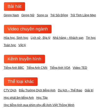
Bài hát
Giọng Nam
Giọng Nữ
Song ca
Trẻ Sôi Động
Trữ Tình Lãng Mạn
Video chuyên ngành
Hóa học, Sinh học
Lịch sử , Địa lý
Nhà hàng – Khách sạn
Tin học
Toán học
Vật lý
Kênh truyền hình
Tiếng Anh BBC
Tiếng Anh CNN
Tiếng Anh VOA
Video TED
Thể loại khác
CTV Dịch
Đấu Trường Dịch tiếng Anh
Du lịch – Thể thao
Giải trí
Học phát âm tiếng Anh
Học Tập
Học tiếng Anh qua phim phụ đề Anh-Việt Thông Minh