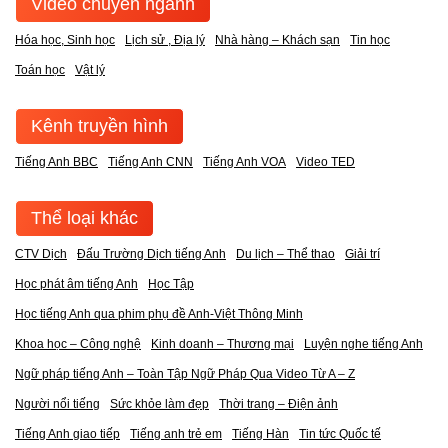
Video chuyên ngành
Hóa học, Sinh học
Lịch sử , Địa lý
Nhà hàng – Khách sạn
Tin học
Toán học
Vật lý
Kênh truyền hình
Tiếng Anh BBC
Tiếng Anh CNN
Tiếng Anh VOA
Video TED
Thể loại khác
CTV Dịch
Đấu Trường Dịch tiếng Anh
Du lịch – Thể thao
Giải trí
Học phát âm tiếng Anh
Học Tập
Học tiếng Anh qua phim phụ đề Anh-Việt Thông Minh
Khoa học – Công nghệ
Kinh doanh – Thương mại
Luyện nghe tiếng Anh
Ngữ pháp tiếng Anh – Toàn Tập Ngữ Pháp Qua Video Từ A – Z
Người nổi tiếng
Sức khỏe làm đẹp
Thời trang – Điện ảnh
Tiếng Anh giao tiếp
Tiếng anh trẻ em
Tiếng Hàn
Tin tức Quốc tế