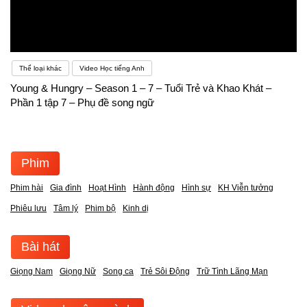
Thể loại khác
Video Học tiếng Anh
Young & Hungry – Season 1 – 7 – Tuổi Trẻ và Khao Khát –
Phần 1 tập 7 – Phụ đề song ngữ
Phim
Phim hài
Gia đình
Hoạt Hình
Hành động
Hình sự
KH Viễn tưởng
Phiêu lưu
Tâm lý
Phim bộ
Kinh dị
Bài hát
Giọng Nam
Giọng Nữ
Song ca
Trẻ Sôi Động
Trữ Tình Lãng Mạn