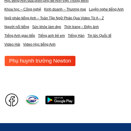
Học tiếng Anh qua phim phụ đề Anh-Việt Thông Minh
Khoa học – Công nghệ
Kinh doanh – Thương mại
Luyện nghe tiếng Anh
Ngữ pháp tiếng Anh – Toàn Tập Ngữ Pháp Qua Video Từ A – Z
Người nổi tiếng
Sức khỏe làm đẹp
Thời trang – Điện ảnh
Tiếng Anh giao tiếp
Tiếng anh trẻ em
Tiếng Hàn
Tin tức Quốc tế
Video Hài
Video Học tiếng Anh
Phụ huynh trường Newton