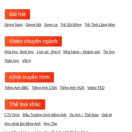
Bài hát
Giọng Nam
Giọng Nữ
Song ca
Trẻ Sôi Động
Trữ Tình Lãng Mạn
Video chuyên ngành
Hóa học, Sinh học
Lịch sử , Địa lý
Nhà hàng – Khách sạn
Tin học
Toán học
Vật lý
Kênh truyền hình
Tiếng Anh BBC
Tiếng Anh CNN
Tiếng Anh VOA
Video TED
Thể loại khác
CTV Dịch
Đấu Trường Dịch tiếng Anh
Du lịch – Thể thao
Giải trí
Học phát âm tiếng Anh
Học Tập