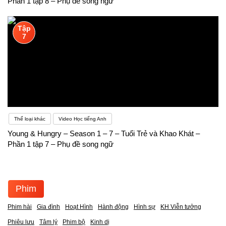
Phần 1 tập 8 – Phụ đề song ngữ
Tập
7
Thể loại khác
Video Học tiếng Anh
Young & Hungry – Season 1 – 7 – Tuổi Trẻ và Khao Khát –
Phần 1 tập 7 – Phụ đề song ngữ
Phim
Phim hài
Gia đình
Hoạt Hình
Hành động
Hình sự
KH Viễn tưởng
Phiêu lưu
Tâm lý
Phim bộ
Kinh dị