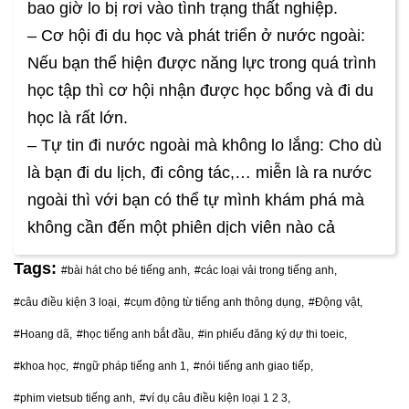
bao giờ lo bị rơi vào tình trạng thất nghiệp.
– Cơ hội đi du học và phát triển ở nước ngoài:
Nếu bạn thể hiện được năng lực trong quá trình
học tập thì cơ hội nhận được học bổng và đi du
học là rất lớn.
– Tự tin đi nước ngoài mà không lo lắng: Cho dù
là bạn đi du lịch, đi công tác,… miễn là ra nước
ngoài thì với bạn có thể tự mình khám phá mà
không cần đến một phiên dịch viên nào cả
Tags:
#bài hát cho bé tiếng anh,
#các loại vải trong tiếng anh,
#câu điều kiện 3 loại,
#cụm động từ tiếng anh thông dụng,
#Động vật,
#Hoang dã,
#học tiếng anh bắt đầu,
#in phiếu đăng ký dự thi toeic,
#khoa học,
#ngữ pháp tiếng anh 1,
#nói tiếng anh giao tiếp,
#phim vietsub tiếng anh,
#ví dụ câu điều kiện loại 1 2 3,