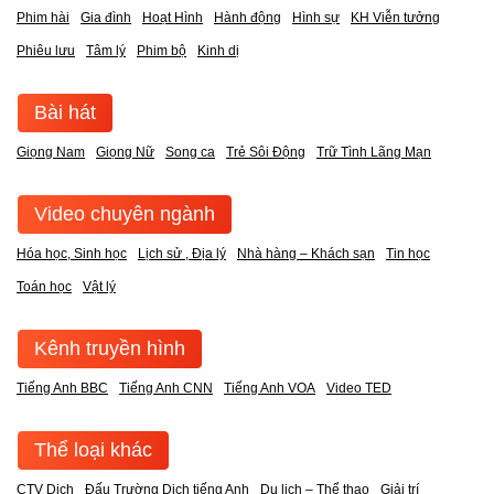
Phim hài
Gia đình
Hoạt Hình
Hành động
Hình sự
KH Viễn tưởng
Phiêu lưu
Tâm lý
Phim bộ
Kinh dị
Bài hát
Giọng Nam
Giọng Nữ
Song ca
Trẻ Sôi Động
Trữ Tình Lãng Mạn
Video chuyên ngành
Hóa học, Sinh học
Lịch sử , Địa lý
Nhà hàng – Khách sạn
Tin học
Toán học
Vật lý
Kênh truyền hình
Tiếng Anh BBC
Tiếng Anh CNN
Tiếng Anh VOA
Video TED
Thể loại khác
CTV Dịch
Đấu Trường Dịch tiếng Anh
Du lịch – Thể thao
Giải trí