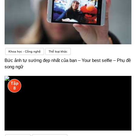
Khoa học - Công nghệ
Thể loại khác
Bức ảnh tự sướng đẹp nhất của bạn – Your best selfie – Phụ đề
song ngữ
Tập
8