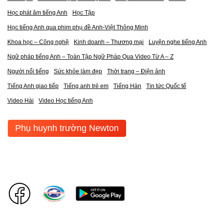
Học phát âm tiếng Anh
Học Tập
Học tiếng Anh qua phim phụ đề Anh-Việt Thông Minh
Khoa học – Công nghệ
Kinh doanh – Thương mại
Luyện nghe tiếng Anh
Ngữ pháp tiếng Anh – Toàn Tập Ngữ Pháp Qua Video Từ A – Z
Người nổi tiếng
Sức khỏe làm đẹp
Thời trang – Điện ảnh
Tiếng Anh giao tiếp
Tiếng anh trẻ em
Tiếng Hàn
Tin tức Quốc tế
Video Hài
Video Học tiếng Anh
Phụ huynh trường Newton