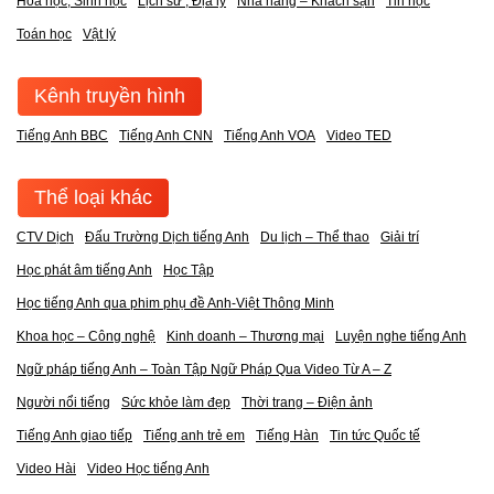
Hóa học, Sinh học
Lịch sử , Địa lý
Nhà hàng – Khách sạn
Tin học
Toán học
Vật lý
Kênh truyền hình
Tiếng Anh BBC
Tiếng Anh CNN
Tiếng Anh VOA
Video TED
Thể loại khác
CTV Dịch
Đấu Trường Dịch tiếng Anh
Du lịch – Thể thao
Giải trí
Học phát âm tiếng Anh
Học Tập
Học tiếng Anh qua phim phụ đề Anh-Việt Thông Minh
Khoa học – Công nghệ
Kinh doanh – Thương mại
Luyện nghe tiếng Anh
Ngữ pháp tiếng Anh – Toàn Tập Ngữ Pháp Qua Video Từ A – Z
Người nổi tiếng
Sức khỏe làm đẹp
Thời trang – Điện ảnh
Tiếng Anh giao tiếp
Tiếng anh trẻ em
Tiếng Hàn
Tin tức Quốc tế
Video Hài
Video Học tiếng Anh