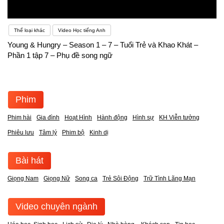
Thể loại khác
Video Học tiếng Anh
Young & Hungry – Season 1 – 7 – Tuổi Trẻ và Khao Khát –
Phần 1 tập 7 – Phụ đề song ngữ
Phim
Phim hài
Gia đình
Hoạt Hình
Hành động
Hình sự
KH Viễn tưởng
Phiêu lưu
Tâm lý
Phim bộ
Kinh dị
Bài hát
Giọng Nam
Giọng Nữ
Song ca
Trẻ Sôi Động
Trữ Tình Lãng Mạn
Video chuyên ngành