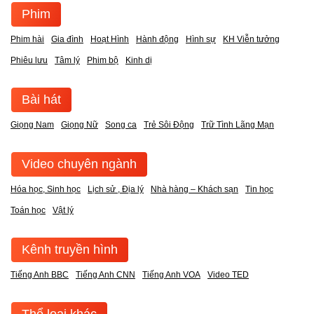
Phim
Phim hài
Gia đình
Hoạt Hình
Hành động
Hình sự
KH Viễn tưởng
Phiêu lưu
Tâm lý
Phim bộ
Kinh dị
Bài hát
Giọng Nam
Giọng Nữ
Song ca
Trẻ Sôi Động
Trữ Tình Lãng Mạn
Video chuyên ngành
Hóa học, Sinh học
Lịch sử , Địa lý
Nhà hàng – Khách sạn
Tin học
Toán học
Vật lý
Kênh truyền hình
Tiếng Anh BBC
Tiếng Anh CNN
Tiếng Anh VOA
Video TED
Thể loại khác