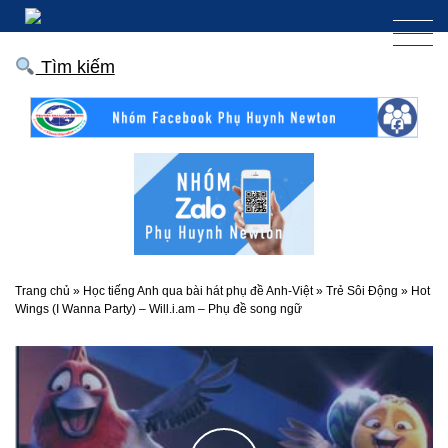
Tìm kiếm
Trang chủ
»
Học tiếng Anh qua bài hát phụ đề Anh-Việt
»
Trẻ Sôi Động
»
Hot
Wings (I Wanna Party) – Will.i.am – Phụ đề song ngữ