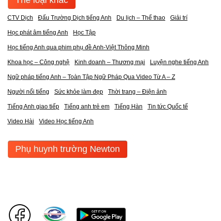
CTV Dịch
Đấu Trường Dịch tiếng Anh
Du lịch – Thể thao
Giải trí
Học phát âm tiếng Anh
Học Tập
Học tiếng Anh qua phim phụ đề Anh-Việt Thông Minh
Khoa học – Công nghệ
Kinh doanh – Thương mại
Luyện nghe tiếng Anh
Ngữ pháp tiếng Anh – Toàn Tập Ngữ Pháp Qua Video Từ A – Z
Người nổi tiếng
Sức khỏe làm đẹp
Thời trang – Điện ảnh
Tiếng Anh giao tiếp
Tiếng anh trẻ em
Tiếng Hàn
Tin tức Quốc tế
Video Hài
Video Học tiếng Anh
Phụ huynh trường Newton