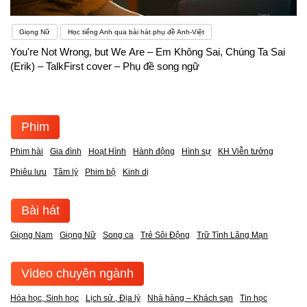
Giọng Nữ
Học tiếng Anh qua bài hát phụ đề Anh-Việt
You're Not Wrong, but We Are – Em Không Sai, Chúng Ta Sai
(Erik) – TalkFirst cover – Phụ đề song ngữ
Phim
Phim hài
Gia đình
Hoạt Hình
Hành động
Hình sự
KH Viễn tưởng
Phiêu lưu
Tâm lý
Phim bộ
Kinh dị
Bài hát
Giọng Nam
Giọng Nữ
Song ca
Trẻ Sôi Động
Trữ Tình Lãng Mạn
Video chuyên ngành
Hóa học, Sinh học
Lịch sử , Địa lý
Nhà hàng – Khách sạn
Tin học