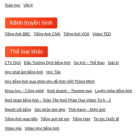
Toán học
Vật lý
Kênh truyền hình
Tiếng Anh BBC
Tiếng Anh CNN
Tiếng Anh VOA
Video TED
Thể loại khác
CTV Dịch
Đấu Trường Dịch tiếng Anh
Du lịch – Thể thao
Giải trí
Học phát âm tiếng Anh
Học Tập
Học tiếng Anh qua phim phụ đề Anh-Việt Thông Minh
Khoa học – Công nghệ
Kinh doanh – Thương mại
Luyện nghe tiếng Anh
Ngữ pháp tiếng Anh – Toàn Tập Ngữ Pháp Qua Video Từ A – Z
Người nổi tiếng
Sức khỏe làm đẹp
Thời trang – Điện ảnh
Tiếng Anh giao tiếp
Tiếng anh trẻ em
Tiếng Hàn
Tin tức Quốc tế
Video Hài
Video Học tiếng Anh