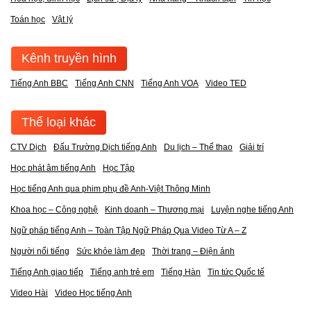
Toán học
Vật lý
Kênh truyền hình
Tiếng Anh BBC
Tiếng Anh CNN
Tiếng Anh VOA
Video TED
Thể loại khác
CTV Dịch
Đấu Trường Dịch tiếng Anh
Du lịch – Thể thao
Giải trí
Học phát âm tiếng Anh
Học Tập
Học tiếng Anh qua phim phụ đề Anh-Việt Thông Minh
Khoa học – Công nghệ
Kinh doanh – Thương mại
Luyện nghe tiếng Anh
Ngữ pháp tiếng Anh – Toàn Tập Ngữ Pháp Qua Video Từ A – Z
Người nổi tiếng
Sức khỏe làm đẹp
Thời trang – Điện ảnh
Tiếng Anh giao tiếp
Tiếng anh trẻ em
Tiếng Hàn
Tin tức Quốc tế
Video Hài
Video Học tiếng Anh