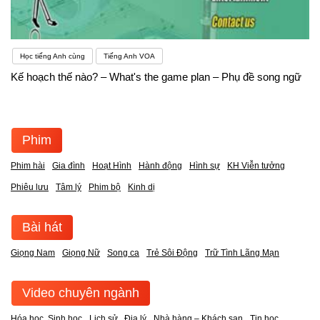
Học tiếng Anh cùng
Tiếng Anh VOA
Kế hoạch thế nào? – What's the game plan – Phụ đề song ngữ
Phim
Phim hài
Gia đình
Hoạt Hình
Hành động
Hình sự
KH Viễn tưởng
Phiêu lưu
Tâm lý
Phim bộ
Kinh dị
Bài hát
Giọng Nam
Giọng Nữ
Song ca
Trẻ Sôi Động
Trữ Tình Lãng Mạn
Video chuyên ngành
Hóa học, Sinh học
Lịch sử , Địa lý
Nhà hàng – Khách sạn
Tin học