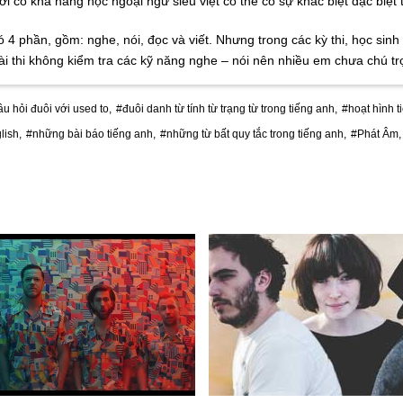
 có khả năng học ngoại ngữ siêu việt có thể có sự khác biệt đặc biệt 
4 phần, gồm: nghe, nói, đọc và viết. Nhưng trong các kỳ thi, học sinh
 bài thi không kiểm tra các kỹ năng nghe – nói nên nhiều em chưa chú t
âu hỏi đuôi với used to,
#đuôi danh từ tính từ trạng từ trong tiếng anh,
#hoạt hình t
lish,
#những bài báo tiếng anh,
#những từ bất quy tắc trong tiếng anh,
#Phát Âm,