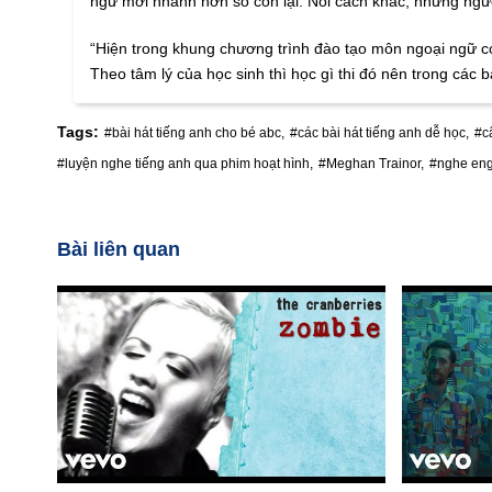
ngữ mới nhanh hơn số còn lại. Nói cách khác, những người
“Hiện trong khung chương trình đào tạo môn ngoại ngữ có 
Theo tâm lý của học sinh thì học gì thi đó nên trong các
Tags:
#bài hát tiếng anh cho bé abc,
#các bài hát tiếng anh dễ học,
#c
#luyện nghe tiếng anh qua phim hoạt hình,
#Meghan Trainor,
#nghe eng
Bài liên quan