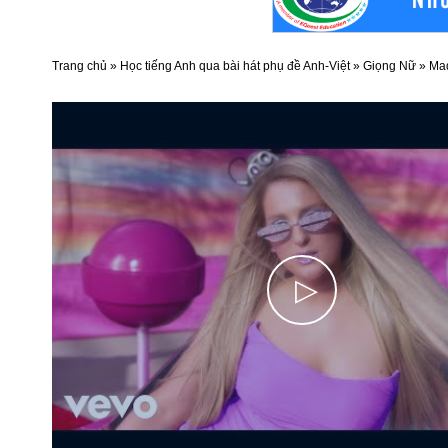
Trang chủ
»
Học tiếng Anh qua bài hát phụ đề Anh-Việt
»
Giọng Nữ
»
Mad
▷