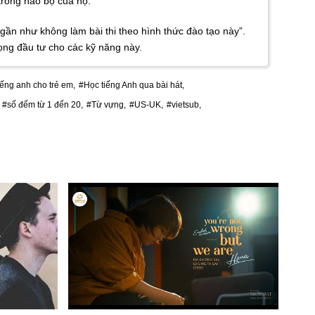
trong não bộ của họ.
 gần như không làm bài thi theo hình thức đào tạo này”.
rọng đầu tư cho các kỹ năng này.
iếng anh cho trẻ em,
#Học tiếng Anh qua bài hát,
#số đếm từ 1 đến 20,
#Từ vựng,
#US-UK,
#vietsub,