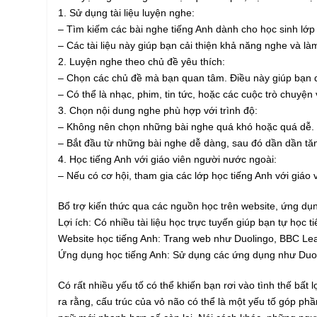
1. Sử dụng tài liệu luyện nghe:
– Tìm kiếm các bài nghe tiếng Anh dành cho học sinh lớp 7.
– Các tài liệu này giúp bạn cải thiện khả năng nghe và là
2. Luyện nghe theo chủ đề yêu thích:
– Chọn các chủ đề mà bạn quan tâm. Điều này giúp bạn du
– Có thể là nhạc, phim, tin tức, hoặc các cuộc trò chuyện
3. Chọn nội dung nghe phù hợp với trình độ:
– Không nên chọn những bài nghe quá khó hoặc quá dễ. Hã
– Bắt đầu từ những bài nghe dễ dàng, sau đó dần dần tă
4. Học tiếng Anh với giáo viên người nước ngoài:
– Nếu có cơ hội, tham gia các lớp học tiếng Anh với giáo 
Bổ trợ kiến thức qua các nguồn học trên website, ứng dụ
Lợi ích: Có nhiều tài liệu học trực tuyến giúp bạn tự học t
Website học tiếng Anh: Trang web như Duolingo, BBC Learni
Ứng dụng học tiếng Anh: Sử dụng các ứng dụng như Duol
Có rất nhiều yếu tố có thể khiến bạn rơi vào tình thế b
ra rằng, cấu trúc của vỏ não có thể là một yếu tố góp ph