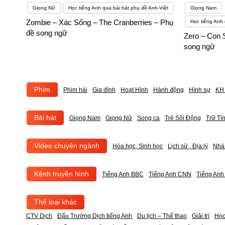
Giọng Nữ
Học tiếng Anh qua bài hát phụ đề Anh-Việt
Giọng Nam
Zombie – Xác Sống – The Cranberries – Phụ
Học tiếng Anh 
đề song ngữ
Zero – Con 
song ngữ
Phim
Phim hài
Gia đình
Hoạt Hình
Hành động
Hình sự
KH 
Bài hát
Giọng Nam
Giọng Nữ
Song ca
Trẻ Sôi Động
Trữ Tì
Video chuyên ngành
Hóa học, Sinh học
Lịch sử , Địa lý
Nhà
Kênh truyền hình
Tiếng Anh BBC
Tiếng Anh CNN
Tiếng An
Thể loại khác
CTV Dịch
Đấu Trường Dịch tiếng Anh
Du lịch – Thể thao
Giải trí
Học