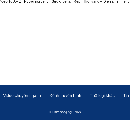
ideo Từ A – Z
Người nổi tiếng
Sức khỏe làm đẹp
Thời trang – Điện ảnh
Tiếng
Video chuyên ngành
Kênh truyền hình
Thể loại khác
Tin
© Phim song ngữ 2024