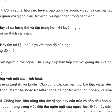
 Có nhiều tài liệu trực tuyến, bao gồm file audio, video, và các bài tậ
m quen với giọng điệu, từ vựng, và ngữ pháp trong tiếng Anh.
y trì sự hứng thú và tập trung hơn khi luyện nghe.
 về sở thích cá nhân.
y tìm tài liệu phù hợp với trình độ của bạn.
ng độ khó.
viên người nước ngoài. Điều này giúp bạn tiếp xúc với giọng điệu và ng
ng
iếng Anh một cách linh hoạt:
ng English, và EnglishClub cung cấp các bài học, bài tập, và tài liệu
ingo, Memrise, hoặc Rosetta Stone để học từ vựng, ngữ pháp, và luy
ất lợi. Chẳng hạn, khả năng nhớ âm vị học hay cấu trúc vỏ não đều ảnh
ần quan trọng trong việc tiếp thu ngôn ngữ của người lớn. Điều này dẫn