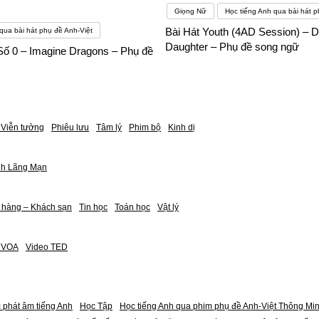
Giọng Nữ
Học tiếng Anh qua bài hát p
Bài Hát Youth (4AD Session) – D
qua bài hát phụ đề Anh-Việt
Daughter – Phụ đề song ngữ
Số 0 – Imagine Dragons – Phụ đề
Viễn tưởng
Phiêu lưu
Tâm lý
Phim bộ
Kinh dị
nh Lãng Mạn
 hàng – Khách sạn
Tin học
Toán học
Vật lý
h VOA
Video TED
 phát âm tiếng Anh
Học Tập
Học tiếng Anh qua phim phụ đề Anh-Việt Thông Mi