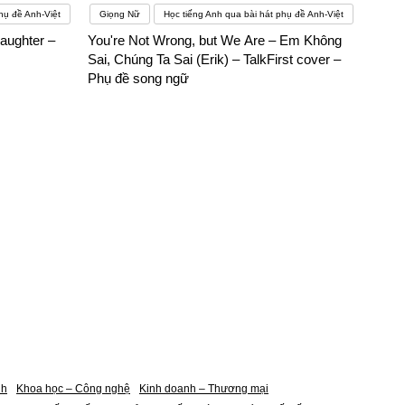
hụ đề Anh-Việt
Giọng Nữ
Học tiếng Anh qua bài hát phụ đề Anh-Việt
aughter –
You're Not Wrong, but We Are – Em Không
Sai, Chúng Ta Sai (Erik) – TalkFirst cover –
Phụ đề song ngữ
nh
Khoa học – Công nghệ
Kinh doanh – Thương mại