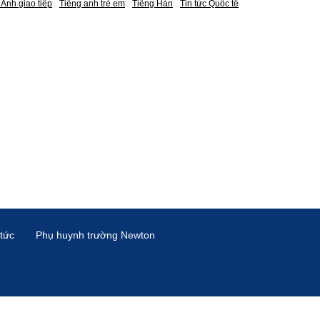
 Anh giao tiếp
Tiếng anh trẻ em
Tiếng Hàn
Tin tức Quốc tế
 tức
Phụ huynh trường Newton