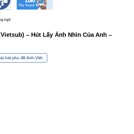
ong ngữ
Vietsub) – Hút Lấy Ánh Nhìn Của Anh –
ài hát phụ đề Anh-Việt