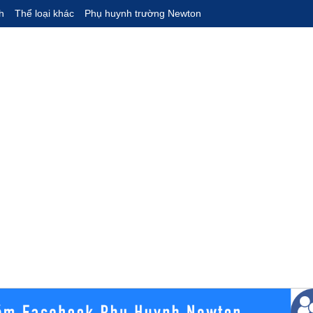
h
Thể loại khác
Phụ huynh trường Newton