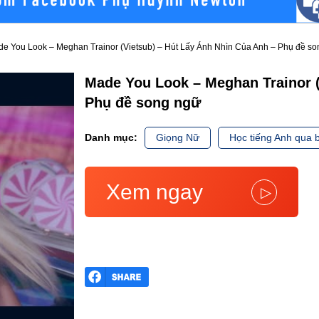
e You Look – Meghan Trainor (Vietsub) – Hút Lấy Ánh Nhìn Của Anh – Phụ đề s
Made You Look – Meghan Trainor (
Phụ đề song ngữ
Danh mục:
Giọng Nữ
Học tiếng Anh qua b
Xem ngay
▷