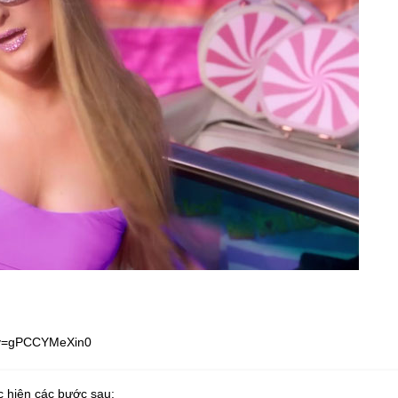
h?v=gPCCYMeXin0
c hiện các bước sau: