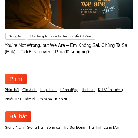
Giọng Nữ
Học tiếng Anh qua bài hát phụ đề Anh-Việt
You're Not Wrong, but We Are – Em Không Sai, Chúng Ta Sai
(Erik) – TalkFirst cover – Phụ đề song ngữ
Phim
Phim hài
Gia đình
Hoạt Hình
Hành động
Hình sự
KH Viễn tưởng
Phiêu lưu
Tâm lý
Phim bộ
Kinh dị
Bài hát
Giọng Nam
Giọng Nữ
Song ca
Trẻ Sôi Động
Trữ Tình Lãng Mạn