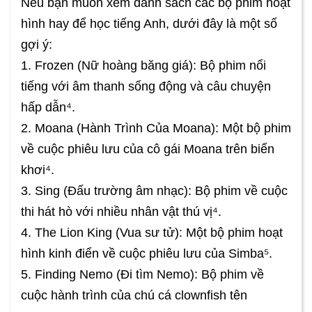
Nếu bạn muốn xem danh sách các bộ phim hoạt
hình hay để học tiếng Anh, dưới đây là một số
gợi ý:
1. Frozen (Nữ hoàng băng giá): Bộ phim nổi
tiếng với âm thanh sống động và câu chuyện
hấp dẫn⁴.
2. Moana (Hành Trình Của Moana): Một bộ phim
về cuộc phiêu lưu của cô gái Moana trên biển
khơi⁴.
3. Sing (Đấu trường âm nhạc): Bộ phim về cuộc
thi hát hò với nhiều nhân vật thú vị⁴.
4. The Lion King (Vua sư tử): Một bộ phim hoạt
hình kinh điển về cuộc phiêu lưu của Simba⁵.
5. Finding Nemo (Đi tìm Nemo): Bộ phim về
cuộc hành trình của chú cá clownfish tên