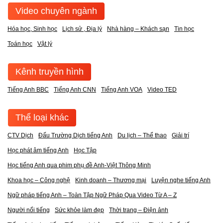
Video chuyên ngành
Hóa học, Sinh học
Lịch sử , Địa lý
Nhà hàng – Khách sạn
Tin học
Toán học
Vật lý
Kênh truyền hình
Tiếng Anh BBC
Tiếng Anh CNN
Tiếng Anh VOA
Video TED
Thể loại khác
CTV Dịch
Đấu Trường Dịch tiếng Anh
Du lịch – Thể thao
Giải trí
Học phát âm tiếng Anh
Học Tập
Học tiếng Anh qua phim phụ đề Anh-Việt Thông Minh
Khoa học – Công nghệ
Kinh doanh – Thương mại
Luyện nghe tiếng Anh
Ngữ pháp tiếng Anh – Toàn Tập Ngữ Pháp Qua Video Từ A – Z
Người nổi tiếng
Sức khỏe làm đẹp
Thời trang – Điện ảnh