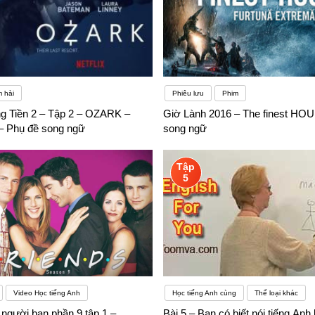
 hài
Phiêu lưu
Phim
g Tiền 2 – Tập 2 – OZARK –
Giờ Lành 2016 – The finest HO
 Phụ đề song ngữ
song ngữ
Tập
5
Video Học tiếng Anh
Học tiếng Anh cùng
Thể loại khác
người bạn phần 9 tập 1 –
Bài 5 – Bạn có biết nói tiếng Anh