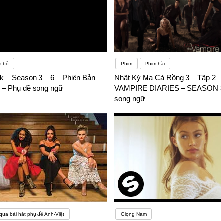
m bộ
Phim
Phim hài
k – Season 3 – 6 – Phiên Bản –
Nhật Ký Ma Cà Rồng 3 – Tập 2 
6 – Phụ đề song ngữ
VAMPIRE DIARIES – SEASON 3
song ngữ
qua bài hát phụ đề Anh-Việt
Giọng Nam