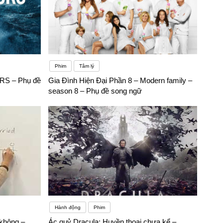
Phim
Tâm lý
URS – Phụ đề
Gia Đình Hiện Đại Phần 8 – Modern family –
season 8 – Phụ đề song ngữ
Hành động
Phim
 không –
Ác quỷ Dracula: Huyền thoại chưa kể –