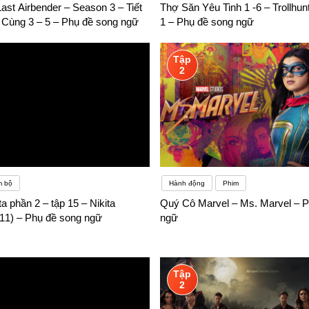
ast Airbender – Season 3 – Tiết
Thợ Săn Yêu Tinh 1 -6 – Trollhu
 vở, tài liệu tham khảo khô khan… đều là những vấn đề người học tiế
i Cùng 3 – 5 – Phụ đề song ngữ
1 – Phụ đề song ngữ
Tập
2
m bộ
Hành động
Phim
ta phần 2 – tập 15 – Nikita
Quý Cô Marvel – Ms. Marvel – P
11) – Phụ đề song ngữ
ngữ
Tập
2