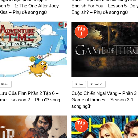
on 9 – 1: The One After Joey
English For You – Lesson 5- Do 
Kiss – Phụ đề song ngữ
English? – Phụ đề song ngữ
Tập
1
Phim
Phim
Phim bộ
ưu Của Finn Phần 2 Tập 6 –
Cuộc Chiến Ngai Vàng – Phần 3 
ime – season 2 – Phụ đề song
Game of thrones – Season 3-1 –
song ngữ
Tập
2