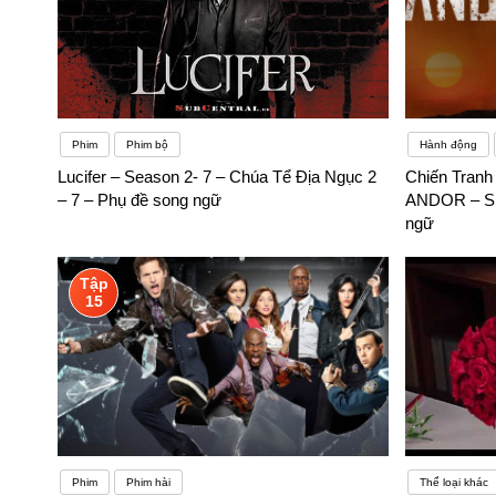
Phim
Phim bộ
Hành động
Lucifer – Season 2- 7 – Chúa Tể Địa Ngục 2
Chiến Tranh
– 7 – Phụ đề song ngữ
ANDOR – SE
ngữ
Tập
15
Phim
Phim hài
Thể loại khác