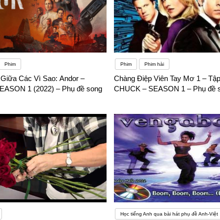
Phim
Phim
Phim hài
 Giữa Các Vì Sao: Andor –
Chàng Điệp Viên Tay Mơ 1 – Tập
ASON 1 (2022) – Phụ đề song
CHUCK – SEASON 1 – Phụ đề 
Học tiếng Anh qua bài hát phụ đề Anh-Việt