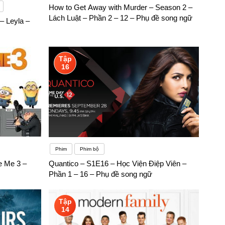
How to Get Away with Murder – Season 2 –
Lách Luật – Phần 2 – 12 – Phụ đề song ngữ
– Leyla –
Tập
16
Phim
Phim bộ
e Me 3 –
Quantico – S1E16 – Học Viện Điệp Viên –
Phần 1 – 16 – Phụ đề song ngữ
Tập
14