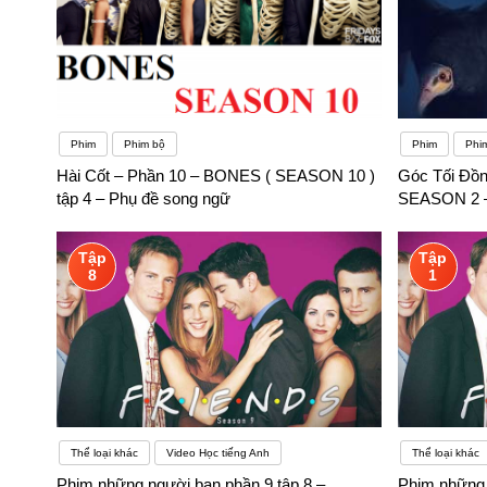
Phim
Phim bộ
Phim
Phim
Hài Cốt – Phần 10 – BONES ( SEASON 10 )
Góc Tối Đồn
tập 4 – Phụ đề song ngữ
SEASON 2 –
Tập
Tập
8
1
Thể loại khác
Video Học tiếng Anh
Thể loại khác
Phim những người bạn phần 9 tập 8 –
Phim những 