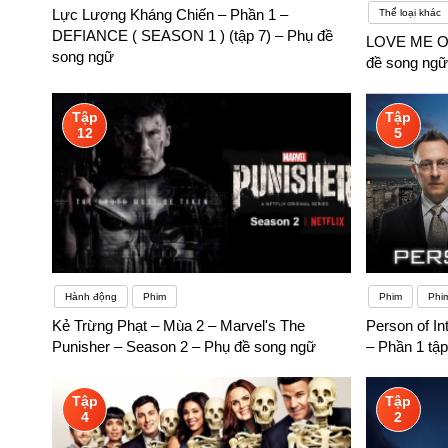
Lực Lượng Kháng Chiến – Phần 1 –
Thể loại khác
DEFIANCE ( SEASON 1 ) (tập 7) – Phụ đề
LOVE ME OR
song ngữ
đề song ngữ
Tập
Tập
12
5
Hành động
Phim
Phim
Phi
Kẻ Trừng Phạt – Mùa 2 – Marvel's The
Person of In
Punisher – Season 2 – Phụ đề song ngữ
– Phần 1 tậ
Tập
Tập
4
2