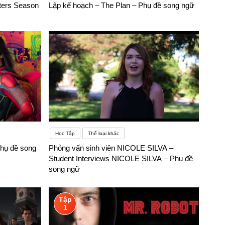
nters Season
Lập kế hoạch – The Plan – Phụ đề song ngữ
ng Anh có thể học phải
Học Tập
Thể loại khác
hụ đề song
Phỏng vấn sinh viên NICOLE SILVA –
Student Interviews NICOLE SILVA – Phụ đề
song ngữ
Tập
1