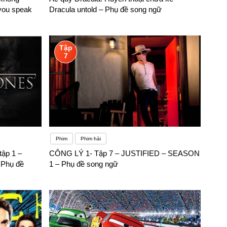
you speak
Dracula untold – Phụ đề song ngữ
Tập
7
Phim
Phim hài
tập 1 –
CÔNG LÝ 1- Tập 7 – JUSTIFIED – SEASON
 Phụ đề
1 – Phụ đề song ngữ