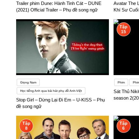
Trailer phim Dune: Hành Tinh Cát – DUNE
Avatar The L
đúng phương pháp. Quá chú trọng ngữ pháp, chỉ học trên sách
(2021) Official Trailer – Phụ đề song ngữ
Khí Sư Cuố
Tập
15
Giọng Nam
Phim
Phi
Sát Thủ Niki
Học tiếng Anh qua bài hát phụ đề Anh-Việt
season 2(20
Stop Girl – Dừng Lại Đi Em – U-KISS – Phụ
đề song ngữ
Tập
Tập
8
6