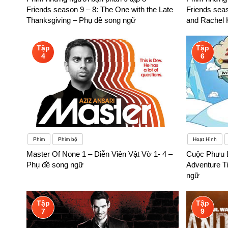
Friends season 9 – 8: The One with the Late
Friends seas
Thanksgiving – Phụ đề song ngữ
and Rachel 
Tập
Tập
4
6
Phim
Phim bộ
Hoạt Hình
Master Of None 1 – Diễn Viên Vật Vờ 1- 4 –
Cuộc Phưu L
Phụ đề song ngữ
Adventure T
ngữ
Tập
Tập
7
9