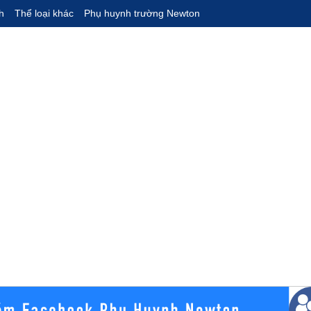
h
Thể loại khác
Phụ huynh trường Newton