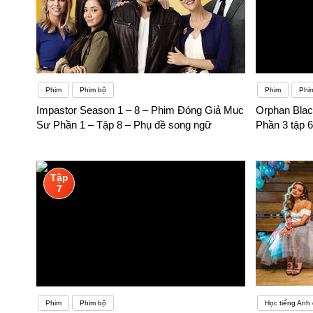
Phim
Phim bộ
Phim
Phi
Impastor Season 1 – 8 – Phim Đóng Giả Mục
Orphan Blac
Sư Phần 1 – Tập 8 – Phụ đề song ngữ
Phần 3 tập 
Tập
7
Phim
Phim bộ
Học tiếng Anh 