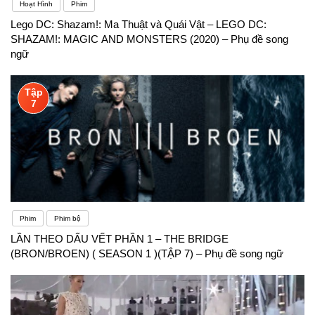
Hoạt Hình
Phim
Lego DC: Shazam!: Ma Thuật và Quái Vật – LEGO DC:
SHAZAM!: MAGIC AND MONSTERS (2020) – Phụ đề song
ngữ
Tập
7
Phim
Phim bộ
LẦN THEO DẤU VẾT PHẦN 1 – THE BRIDGE
(BRON/BROEN) ( SEASON 1 )(TẬP 7) – Phụ đề song ngữ