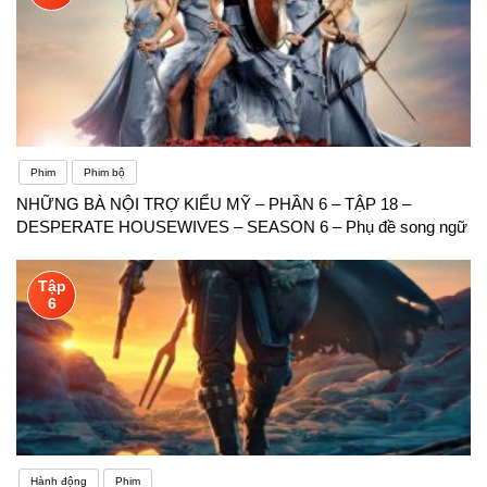
Phim
Phim bộ
NHỮNG BÀ NỘI TRỢ KIỂU MỸ – PHẦN 6 – TẬP 18 –
DESPERATE HOUSEWIVES – SEASON 6 – Phụ đề song ngữ
Tập
6
Hành động
Phim