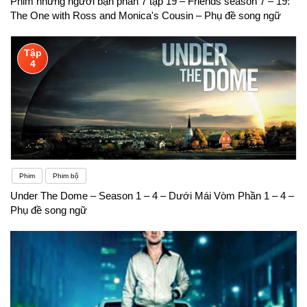
Phim những người bạn phần 7 tập 19 – Friends season 7 – 19:
The One with Ross and Monica's Cousin – Phụ đề song ngữ
Tập
4
Phim
Phim bộ
Under The Dome – Season 1 – 4 – Dưới Mái Vòm Phần 1 – 4 –
Phụ đề song ngữ