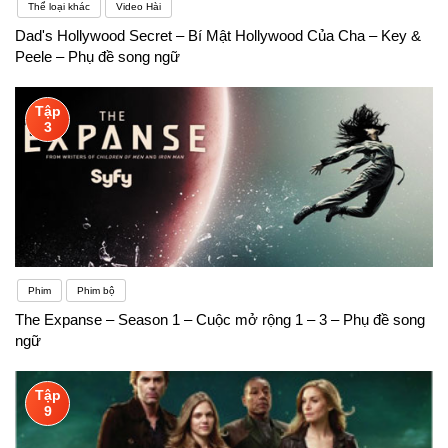
Thể loại khác
Video Hài
Dad's Hollywood Secret – Bí Mật Hollywood Của Cha – Key &
Peele – Phụ đề song ngữ
Tập
3
Phim
Phim bộ
The Expanse – Season 1 – Cuộc mở rộng 1 – 3 – Phụ đề song
ngữ
Tập
9