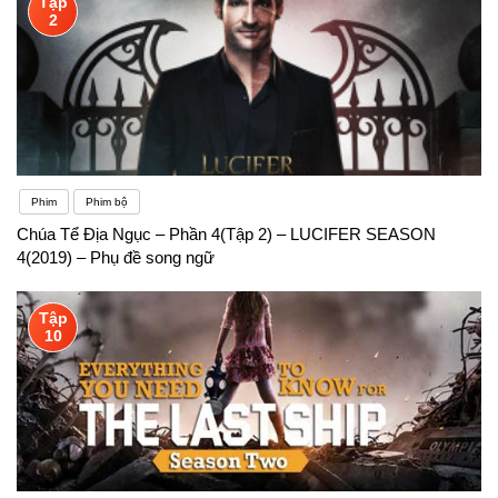
Tập
2
Phim
Phim bộ
Chúa Tể Địa Ngục – Phần 4(Tập 2) – LUCIFER SEASON
4(2019) – Phụ đề song ngữ
Tập
10