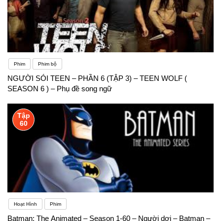
Phim
Phim bộ
NGƯỜI SÓI TEEN – PHẦN 6 (TẬP 3) – TEEN WOLF (
SEASON 6 ) – Phụ đề song ngữ
Tập
60
Hoạt Hình
Phim
Batman: The Animated – Season 1-60 – Người dơi – Batman –