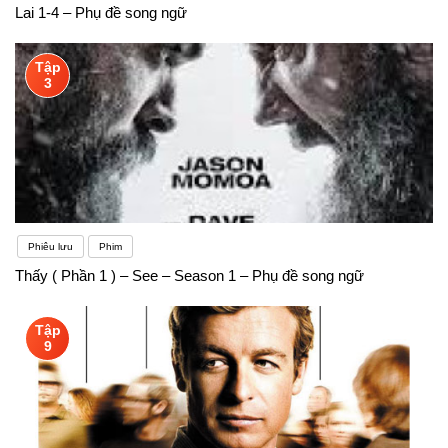
định nghĩa khác nhau cho một từ tiếng Anh sẽ có
Lai 1-4 – Phụ đề song ngữ
các phần khác nhau trong lời nói, vì vậy rất dễ dàng
Tập
để phân biệt chúng
3
Phiêu lưu
Phim
Thấy ( Phần 1 ) – See – Season 1 – Phụ đề song ngữ
Tập
9