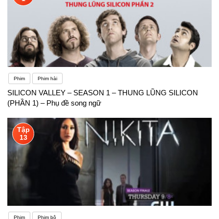
Phim
Phim hài
SILICON VALLEY – SEASON 1 – THUNG LŨNG SILICON
(PHẦN 1) – Phụ đề song ngữ
Tập
13
Phim
Phim bộ