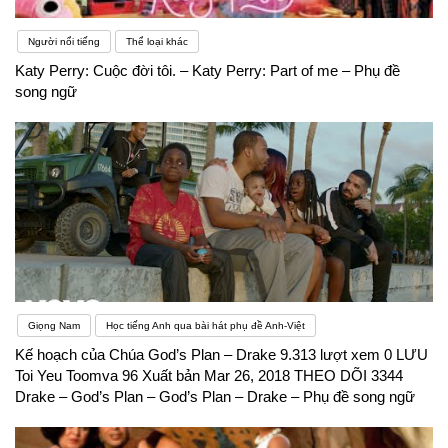
Người nổi tiếng
Thể loại khác
Katy Perry: Cuộc đời tôi. – Katy Perry: Part of me – Phụ đề
song ngữ
Giọng Nam
Học tiếng Anh qua bài hát phụ đề Anh-Việt
Kế hoạch của Chúa God’s Plan – Drake 9.313 lượt xem 0 LƯU
Toi Yeu Toomva 96 Xuất bản Mar 26, 2018 THEO DÕI 3344
Drake – God’s Plan – God’s Plan – Drake – Phụ đề song ngữ