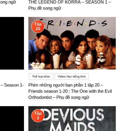
song ngữ
THE LEGEND OF KORRA – SEASON 1 –
Phụ đề song ngữ
Tập
20
Thể loại khác
Video Học tiếng Anh
 – Season 1-
Phim những người bạn phần 1 tập 20 –
Friends season 1-20 : The One with the Evil
Orthodontist – Phụ đề song ngữ
Tập
3