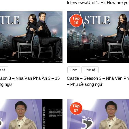
Interviews/Unit 1: Hi. How are yo
Phụ đề song ngữ
Tập
10
m bộ
Phim
Phim bộ
ason 3 – Nhà Văn Phá Án 3 – 15
Castle – Season 3 – Nhà Văn Ph
ng ngữ
– Phụ đề song ngữ
Tập
67