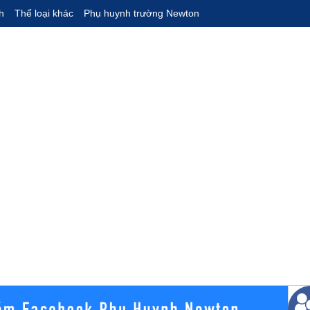
h
Thể loại khác
Phụ huynh trường Newton