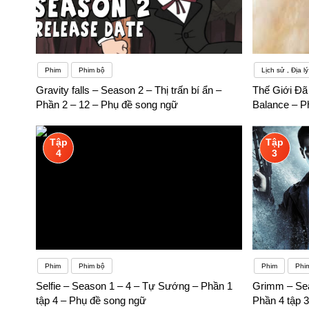
Phim
Phim bộ
Lịch sử , Địa lý
Gravity falls – Season 2 – Thị trấn bí ẩn –
Thế Giới Đã 
Phần 2 – 12 – Phụ đề song ngữ
Balance – P
Tập
Tập
4
3
Phim
Phim bộ
Phim
Phi
Selfie – Season 1 – 4 – Tự Sướng – Phần 1
Grimm – Sea
tập 4 – Phụ đề song ngữ
Phần 4 tập 