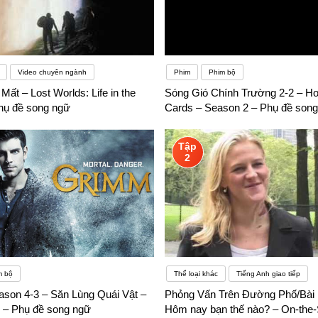
Video chuyên ngành
Phim
Phim bộ
Mất – Lost Worlds: Life in the
Sóng Gió Chính Trường 2-2 – Ho
hụ đề song ngữ
Cards – Season 2 – Phụ đề son
Tập
2
m bộ
Thể loại khác
Tiếng Anh giao tiếp
son 4-3 – Săn Lùng Quái Vật –
Phỏng Vấn Trên Đường Phố/Bài 1
3 – Phụ đề song ngữ
Hôm nay bạn thế nào? – On-the-