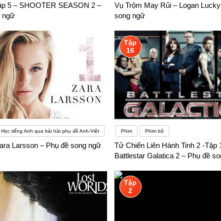
Tập 5 – SHOOTER SEASON 2 –
Vụ Trộm May Rủi – Logan Lucky
 ngữ
song ngữ
xứ mà không cảm thấy áp lực, bất kể bạn hiện đang sống ở đâu
Tập
16
Học tiếng Anh qua bài hát phụ đề Anh-Việt
Phim
Phim bộ
ara Larsson – Phụ đề song ngữ
Tử Chiến Liên Hành Tinh 2 -Tập 
Battlestar Galatica 2 – Phụ đề s
Tập
2