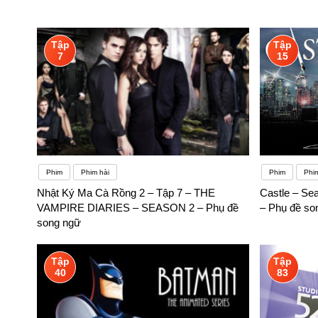
Tập
Tập
7
15
Phim
Phim hài
Phim
Phi
Nhật Ký Ma Cà Rồng 2 – Tập 7 – THE
Castle – Se
VAMPIRE DIARIES – SEASON 2 – Phụ đề
– Phụ đề so
song ngữ
Tập
Tập
40
83