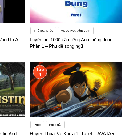
Thể loại khác
Video Học tiếng Anh
orld In A
Luyện nói 1000 câu tiếng Anh thông dụng –
Phần 1 – Phụ đề song ngữ
Tập
4
Phim
Phim hài
ustin And
Huyền Thoại Về Korra 1- Tập 4 – AVATAR: