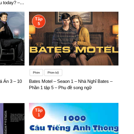
u today? –
Tập
5
Phim
Phim bộ
á Án 3 – 10
Bates Motel – Seaon 1 – Nhà Nghỉ Bates –
Phần 1 tập 5 – Phụ đề song ngữ
Tập
1