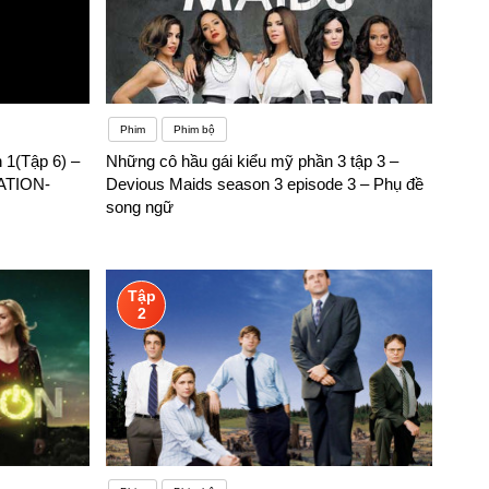
Phim
Phim bộ
 1(Tập 6) –
Những cô hầu gái kiểu mỹ phần 3 tập 3 –
ATION-
Devious Maids season 3 episode 3 – Phụ đề
song ngữ
Tập
2