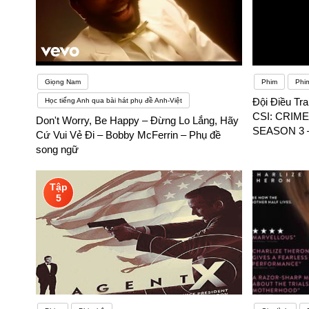
Giọng Nam
Phim
Phi
Đội Điều Tr
Học tiếng Anh qua bài hát phụ đề Anh-Việt
CSI: CRIM
Don't Worry, Be Happy – Đừng Lo Lắng, Hãy
SEASON 3 –
Cứ Vui Vẻ Đi – Bobby McFerrin – Phụ đề
song ngữ
Tập
5