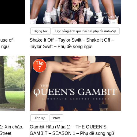
Giọng Nữ
Học tiếng Anh qua bài hát phụ đề Anh-Việt
use of
Shake It Off – Taylor Swift – Shake It Off –
g ngữ
Taylor Swift – Phụ đề song ngữ
Tập
7
Hình sự
Phim
: Xin chào.
Gambit Hậu (Mùa 1) – THE QUEEN'S
Street
GAMBIT – SEASON 1 – Phụ đề song ngữ