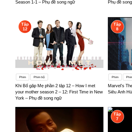
Season 1-1 – Phụ đề song ngữ
Phụ đề song
Tập
Tập
12
8
Phim
Phim bộ
Phim
Phi
Khi Bố gặp Mẹ phần 2 tập 12 – How I met
Marvel's Th
your mother season 2 – 12: First Time in New
Siêu Anh Hù
York – Phụ đề song ngữ
Tập
7