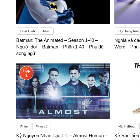
Hoạt Hình
Phim
Học tiếng Anh
Batman: The Animated – Season 1-40 –
Nghĩa và cá
Người dơi – Batman – Phần 1-40 – Phụ đề
Word – Phụ 
song ngữ
Tập
1
Phim
Phim bộ
Hành động
Kỷ Nguyên Nhân Tạo 1-1 – Almost Human –
Kẻ Săn Tiền