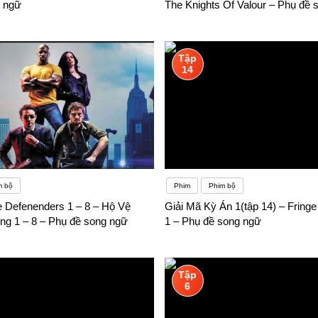
 ngữ
The Knights Of Valour – Phụ đề 
Tập
14
m bộ
Phim
Phim bộ
e Defenenders 1 – 8 – Hộ Vệ
Giải Mã Kỳ Án 1(tập 14) – Fringe
ng 1 – 8 – Phụ đề song ngữ
1 – Phụ đề song ngữ
Tập
6