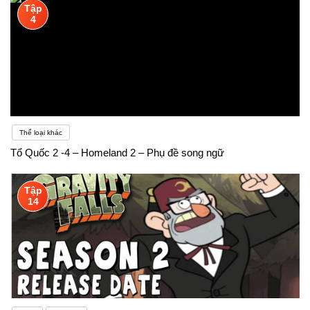
Tập
lẽ các bạn cũng có thể dễ dàng nhận thấy tiếng Anh
4
hiện nay là ngôn ngữ rất phổ biến trên thế giới, vì
tính ứng dụng của nó rất cao trong đời sống của
chúng ta. Có nhiều bạn nghĩ rằng tại sao phải mất
thời gian mấy năm cho việc học tiếng Anh, trong khi
Thể loại khác
có thể chọn một ngành học khác và học thêm tiếng
Tổ Quốc 2 -4 – Homeland 2 – Phụ đề song ngữ
Anh ở các trung tâm
Tập
14