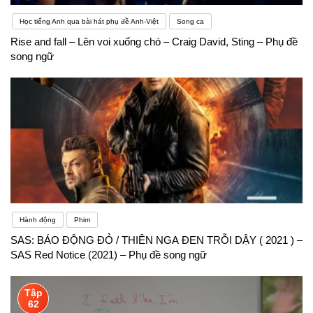
Học tiếng Anh qua bài hát phụ đề Anh-Việt
Song ca
Rise and fall – Lên voi xuống chó – Craig David, Sting – Phụ đề
song ngữ
Hành động
Phim
SAS: BÁO ĐỘNG ĐỎ / THIÊN NGA ĐEN TRỖI DẬY ( 2021 ) –
SAS Red Notice (2021) – Phụ đề song ngữ
Tập
62