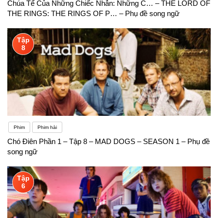
Chúa Tể Của Những Chiếc Nhẫn: Những C… – THE LORD OF
THE RINGS: THE RINGS OF P… – Phụ đề song ngữ
Tập
8
Phim
Phim hài
Chó Điên Phần 1 – Tập 8 – MAD DOGS – SEASON 1 – Phụ đề
song ngữ
Tập
6