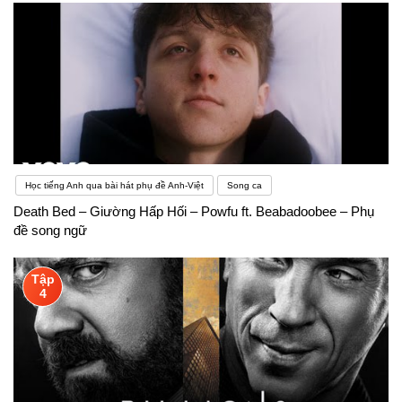
Học tiếng Anh qua bài hát phụ đề Anh-Việt
Song ca
Death Bed – Giường Hấp Hối – Powfu ft. Beabadoobee – Phụ
đề song ngữ
Tập
4