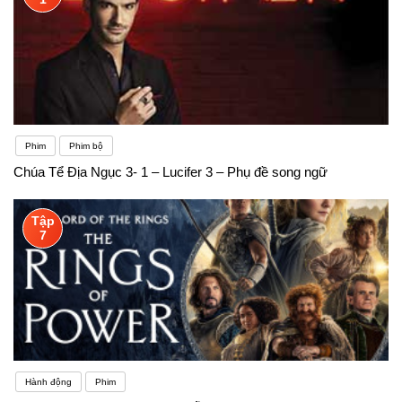
Phim
Phim bộ
Chúa Tể Địa Ngục 3- 1 – Lucifer 3 – Phụ đề song ngữ
Tập
7
Hành động
Phim