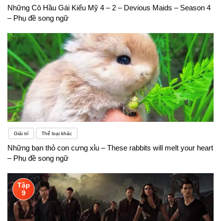
Những Cô Hầu Gái Kiểu Mỹ 4 – 2 – Devious Maids – Season 4
– Phụ đề song ngữ
Giải trí
Thể loại khác
Những bạn thỏ con cưng xỉu – These rabbits will melt your heart
– Phụ đề song ngữ
Tập
9