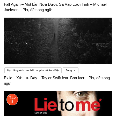
Fall Again – Một Lần Nữa Được Sa Vào Lưới Tình – Michael
Jackson – Phụ đề song ngữ
Học tiếng Anh qua bài hát phụ đề Anh-Việt
Song ca
Exile – Xứ Lưu Đày – Taylor Swift feat. Bon Iver – Phụ đề song
ngữ
Tập
8