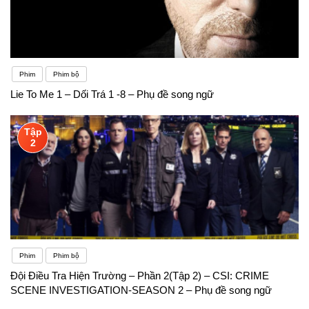
Phim
Phim bộ
Lie To Me 1 – Dối Trá 1 -8 – Phụ đề song ngữ
Tập
2
Phim
Phim bộ
Đội Điều Tra Hiện Trường – Phần 2(Tập 2) – CSI: CRIME
SCENE INVESTIGATION-SEASON 2 – Phụ đề song ngữ