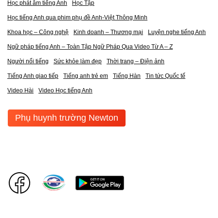
Học phát âm tiếng Anh
Học Tập
Học tiếng Anh qua phim phụ đề Anh-Việt Thông Minh
Khoa học – Công nghệ
Kinh doanh – Thương mại
Luyện nghe tiếng Anh
Ngữ pháp tiếng Anh – Toàn Tập Ngữ Pháp Qua Video Từ A – Z
Người nổi tiếng
Sức khỏe làm đẹp
Thời trang – Điện ảnh
Tiếng Anh giao tiếp
Tiếng anh trẻ em
Tiếng Hàn
Tin tức Quốc tế
Video Hài
Video Học tiếng Anh
Phụ huynh trường Newton