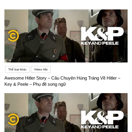
Anh một cách chuẩn mực hơn. Giáo viên sẽ dạy
cho bạn nói đúng ngữ pháp, bao gồm cấu trúc câu,
chia động từ, ngoài ra họ có phương pháp rõ ràng
để giúp học viên tiếp thu ngôn ngữ.Nhược điểm:
Học trong lớp sẽ không giúp bạn cải thiện khả năng
nói trôi chảy vì đa số các lớp học đều quá chú trọng
vào cấu trúc ngữ pháp khô khan khiến cho tốc độ
Thể loại khác
Video Hài
Awesome Hitler Story – Câu Chuyện Hùng Tráng Về Hitler –
nói sẽ bị chậm lại và tạo nên tâm lý sợ sai.Có rất
Key & Peele – Phụ đề song ngữ
nhiều yếu tố có thể khiến bạn rơi vào tình thế bất
lợi. Chẳng hạn, khả năng nhớ âm vị học hay cấu
trúc vỏ não đều ảnh hưởng đến khả năng học ngoại
ngữ. Nhiều nghiên cứu chỉ ra rằng, cấu trúc của vỏ