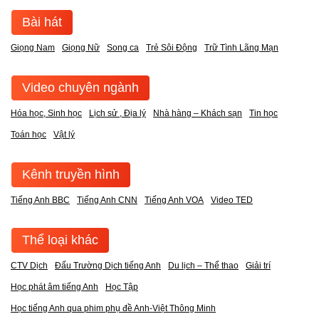
Bài hát
Giọng Nam
Giọng Nữ
Song ca
Trẻ Sôi Động
Trữ Tình Lãng Mạn
Video chuyên ngành
Hóa học, Sinh học
Lịch sử , Địa lý
Nhà hàng – Khách sạn
Tin học
Toán học
Vật lý
Kênh truyền hình
Tiếng Anh BBC
Tiếng Anh CNN
Tiếng Anh VOA
Video TED
Thể loại khác
CTV Dịch
Đấu Trường Dịch tiếng Anh
Du lịch – Thể thao
Giải trí
Học phát âm tiếng Anh
Học Tập
Học tiếng Anh qua phim phụ đề Anh-Việt Thông Minh