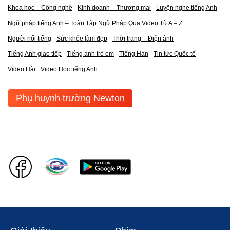
Khoa học – Công nghệ
Kinh doanh – Thương mại
Luyện nghe tiếng Anh
Ngữ pháp tiếng Anh – Toàn Tập Ngữ Pháp Qua Video Từ A – Z
Người nổi tiếng
Sức khỏe làm đẹp
Thời trang – Điện ảnh
Tiếng Anh giao tiếp
Tiếng anh trẻ em
Tiếng Hàn
Tin tức Quốc tế
Video Hài
Video Học tiếng Anh
Phụ huynh trường Newton