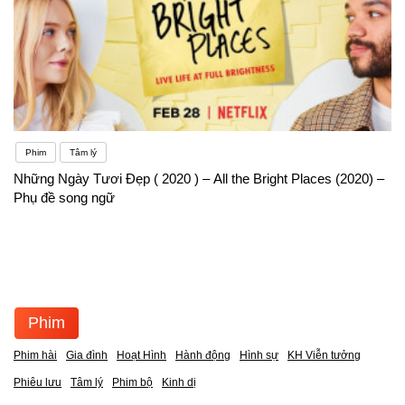
Phim
Tâm lý
Những Ngày Tươi Đẹp ( 2020 ) – All the Bright Places (2020) –
Phụ đề song ngữ
Phim
Phim hài
Gia đình
Hoạt Hình
Hành động
Hình sự
KH Viễn tưởng
Phiêu lưu
Tâm lý
Phim bộ
Kinh dị