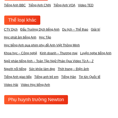
Tiếng Anh BBC
Tiếng Anh CNN
Tiếng Anh VOA
Video TED
Thể loại khác
CTV Dịch
Đấu Trường Dịch tiếng Anh
Du lịch – Thể thao
Giải trí
Học phát âm tiếng Anh
Học Tập
Học tiếng Anh qua phim phụ đề Anh-Việt Thông Minh
Khoa học – Công nghệ
Kinh doanh – Thương mại
Luyện nghe tiếng Anh
Ngữ pháp tiếng Anh – Toàn Tập Ngữ Pháp Qua Video Từ A – Z
Người nổi tiếng
Sức khỏe làm đẹp
Thời trang – Điện ảnh
Tiếng Anh giao tiếp
Tiếng anh trẻ em
Tiếng Hàn
Tin tức Quốc tế
Video Hài
Video Học tiếng Anh
Phụ huynh trường Newton