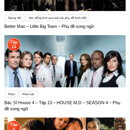
Giọng Nữ
Học tiếng Anh qua bài hát phụ đề Anh-Việt
Better Man – Little Big Town – Phụ đề song ngữ
Tập
13
Phim
Phim hài
Bác Sĩ House 4 – Tập 13 – HOUSE M.D – SEASON 4 – Phụ
đề song ngữ
Tập
6