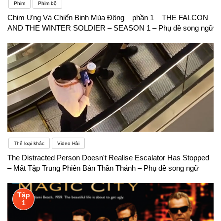
để kiểm tra trình độ tiếng Anh của một người.
Phim
Phim bộ
Chim Ưng Và Chiến Binh Mùa Đông – phần 1 – THE FALCON
Không nghe được tiếng Anh, “điếc” tiếng Anh cũng
AND THE WINTER SOLDIER – SEASON 1 – Phụ đề song ngữ
là một khó khăn mọi người thường gặp. Có nhiều
nguyên nhân dẫn đến việc nghe như “vịt nghe sấm”
của người Việt học tiếng Anh.
Thể loại khác
Video Hài
The Distracted Person Doesn't Realise Escalator Has Stopped
– Mất Tập Trung Phiên Bản Thần Thánh – Phụ đề song ngữ
Tập
1