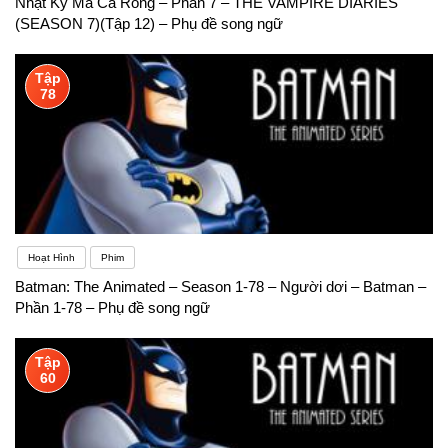
Nhật Ký Ma Cà Rồng – Phần 7 – THE VAMPIRE DIARIES
(SEASON 7)(Tập 12) – Phụ đề song ngữ
Tập
78
Hoạt Hình
Phim
Batman: The Animated – Season 1-78 – Người dơi – Batman –
Phần 1-78 – Phụ đề song ngữ
Tập
60