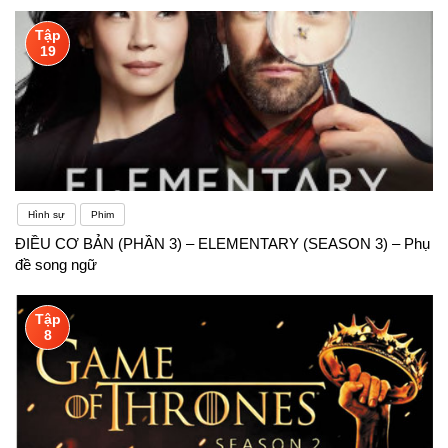
Tập
19
Hình sự
Phim
ĐIỀU CƠ BẢN (PHẦN 3) – ELEMENTARY (SEASON 3) – Phụ
đề song ngữ
Tập
8