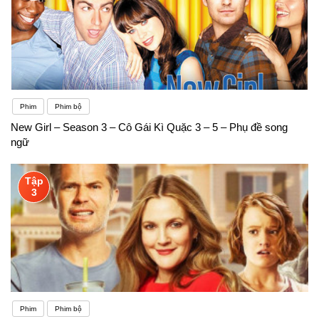
Phim
Phim bộ
New Girl – Season 3 – Cô Gái Kì Quặc 3 – 5 – Phụ đề song
ngữ
Tập
3
Phim
Phim bộ