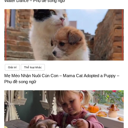
Water Dance – Phụ đề song ngữ
Giải trí
Thể loại khác
Mẹ Mèo Nhận Nuôi Cún Con – Mama Cat Adopted a Puppy –
Phụ đề song ngữ