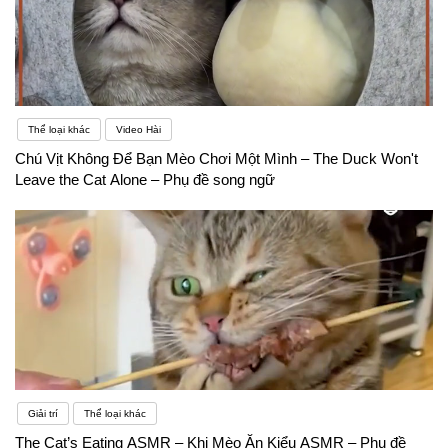
Thể loại khác
Video Hài
Chú Vịt Không Để Bạn Mèo Chơi Một Mình – The Duck Won't
Leave the Cat Alone – Phụ đề song ngữ
Giải trí
Thể loại khác
The Cat’s Eating ASMR – Khi Mèo Ăn Kiểu ASMR – Phụ đề