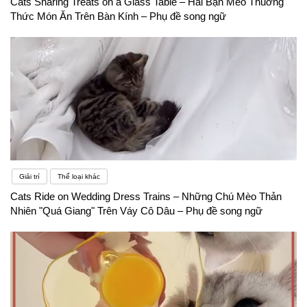
Cats Sharing Treats on a Glass Table – Hai Bạn Mèo Thuởng
Thức Món Ăn Trên Bàn Kính – Phụ đề song ngữ
Giải trí
Thể loại khác
Cats Ride on Wedding Dress Trains – Những Chú Mèo Thản
Nhiên "Quá Giang" Trên Váy Cô Dâu – Phụ đề song ngữ