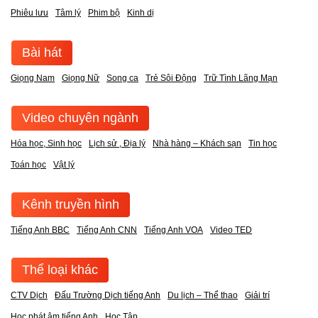
Phiêu lưu
Tâm lý
Phim bộ
Kinh dị
Bài hát
Giọng Nam
Giọng Nữ
Song ca
Trẻ Sôi Động
Trữ Tình Lãng Mạn
Video chuyên ngành
Hóa học, Sinh học
Lịch sử , Địa lý
Nhà hàng – Khách sạn
Tin học
Toán học
Vật lý
Kênh truyền hình
Tiếng Anh BBC
Tiếng Anh CNN
Tiếng Anh VOA
Video TED
Thể loại khác
CTV Dịch
Đấu Trường Dịch tiếng Anh
Du lịch – Thể thao
Giải trí
Học phát âm tiếng Anh
Học Tập