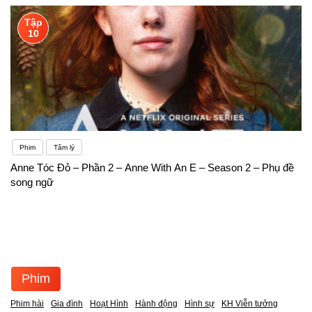
Tập
10
Phim
Tâm lý
Anne Tóc Đỏ – Phần 2 – Anne With An E – Season 2 – Phụ đề
song ngữ
Phim
Phim hài
Gia đình
Hoạt Hình
Hành động
Hình sự
KH Viễn tưởng