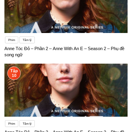
Phim
Tâm lý
Anne Tóc Đỏ – Phần 2 – Anne With An E – Season 2 – Phụ đề
song ngữ
Tập
10
Phim
Tâm lý