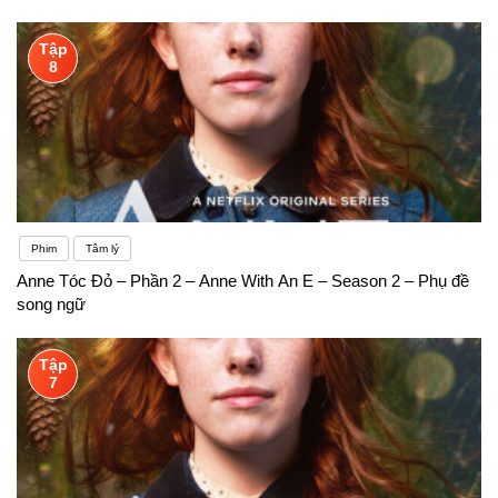
Tập
8
Phim
Tâm lý
Anne Tóc Đỏ – Phần 2 – Anne With An E – Season 2 – Phụ đề
song ngữ
Tập
7