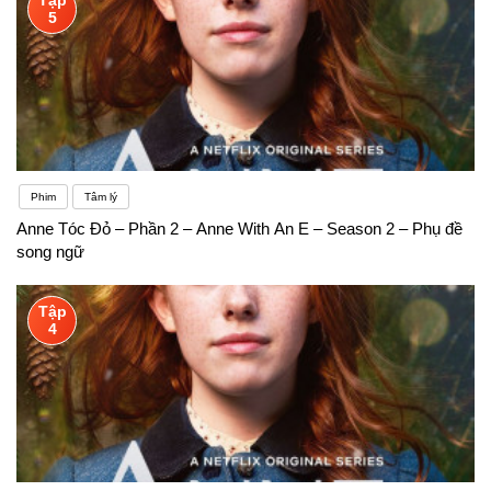
5
Phim
Tâm lý
Anne Tóc Đỏ – Phần 2 – Anne With An E – Season 2 – Phụ đề
song ngữ
Tập
4