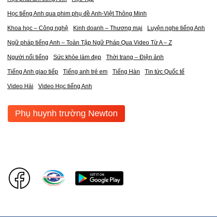
Học tiếng Anh qua phim phụ đề Anh-Việt Thông Minh
Khoa học – Công nghệ
Kinh doanh – Thương mại
Luyện nghe tiếng Anh
Ngữ pháp tiếng Anh – Toàn Tập Ngữ Pháp Qua Video Từ A – Z
Người nổi tiếng
Sức khỏe làm đẹp
Thời trang – Điện ảnh
Tiếng Anh giao tiếp
Tiếng anh trẻ em
Tiếng Hàn
Tin tức Quốc tế
Video Hài
Video Học tiếng Anh
Phụ huynh trường Newton