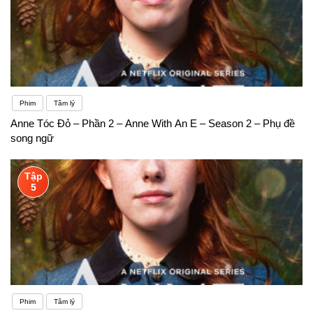
Phim
Tâm lý
Anne Tóc Đỏ – Phần 2 – Anne With An E – Season 2 – Phụ đề
song ngữ
Tập
5
Phim
Tâm lý