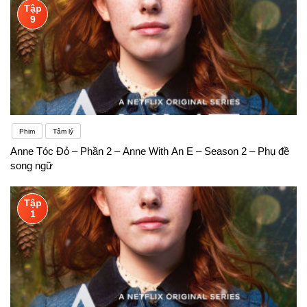
Tập
9
Phim
Tâm lý
Anne Tóc Đỏ – Phần 2 – Anne With An E – Season 2 – Phụ đề
song ngữ
Tập
1