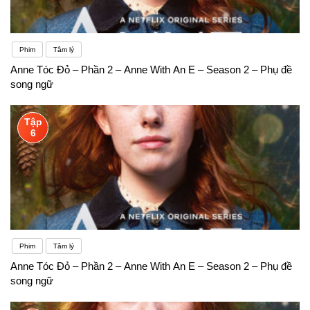
Có nhiều nguyên nhân dẫn đến việc nghe như “vịt
nghe sấm” của người Việt học tiếng Anh.
Phim
Tâm lý
Anne Tóc Đỏ – Phần 2 – Anne With An E – Season 2 – Phụ đề
song ngữ
Tập
6
Phim
Tâm lý
Anne Tóc Đỏ – Phần 2 – Anne With An E – Season 2 – Phụ đề
song ngữ