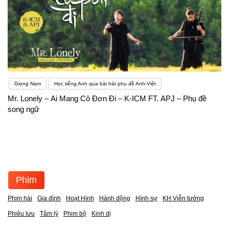
Giọng Nam
Học tiếng Anh qua bài hát phụ đề Anh-Việt
Mr. Lonely – Ai Mang Cô Đơn Đi – K-ICM FT. APJ – Phụ đề
song ngữ
Phim
Phim hài
Gia đình
Hoạt Hình
Hành động
Hình sự
KH Viễn tưởng
Phiêu lưu
Tâm lý
Phim bộ
Kinh dị