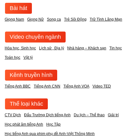
Bài hát
Giọng Nam
Giọng Nữ
Song ca
Trẻ Sôi Động
Trữ Tình Lãng Mạn
Video chuyên ngành
Hóa học, Sinh học
Lịch sử , Địa lý
Nhà hàng – Khách sạn
Tin học
Toán học
Vật lý
Kênh truyền hình
Tiếng Anh BBC
Tiếng Anh CNN
Tiếng Anh VOA
Video TED
Thể loại khác
CTV Dịch
Đấu Trường Dịch tiếng Anh
Du lịch – Thể thao
Giải trí
Học phát âm tiếng Anh
Học Tập
Học tiếng Anh qua phim phụ đề Anh-Việt Thông Minh