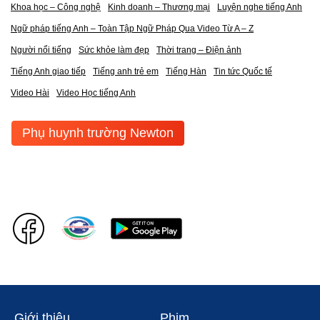
Khoa học – Công nghệ
Kinh doanh – Thương mại
Luyện nghe tiếng Anh
Ngữ pháp tiếng Anh – Toàn Tập Ngữ Pháp Qua Video Từ A – Z
Người nổi tiếng
Sức khỏe làm đẹp
Thời trang – Điện ảnh
Tiếng Anh giao tiếp
Tiếng anh trẻ em
Tiếng Hàn
Tin tức Quốc tế
Video Hài
Video Học tiếng Anh
Phụ huynh trường Newton
Giới thiệu
Phim