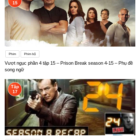
15
Phim
Phim bộ
Vượt ngục phần 4 tập 15 – Prison Break season 4-15 – Phụ đề
song ngữ
Tập
17