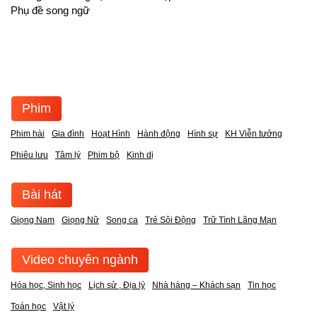
Phụ đề song ngữ
Phim
Phim hài
Gia đình
Hoạt Hình
Hành động
Hình sự
KH Viễn tưởng
Phiêu lưu
Tâm lý
Phim bộ
Kinh dị
Bài hát
Giọng Nam
Giọng Nữ
Song ca
Trẻ Sôi Động
Trữ Tình Lãng Mạn
Video chuyên ngành
Hóa học, Sinh học
Lịch sử , Địa lý
Nhà hàng – Khách sạn
Tin học
Toán học
Vật lý