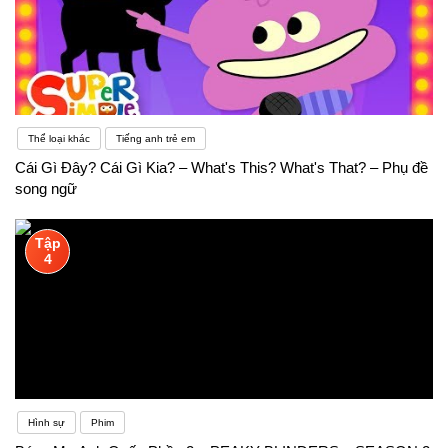
Thể loại khác
Tiếng anh trẻ em
Cái Gì Đây? Cái Gì Kia? – What's This? What's That? – Phụ đề
song ngữ
Tập
4
Hình sự
Phim