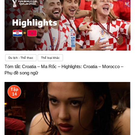
lớn, chẳng hạn như một chuyến du lịch.
Du lịch - Thể thao
Thể loại khác
Tóm tắt: Croatia – Ma Rốc – Highlights: Croatia – Morocco –
Phụ đề song ngữ
Tập
14