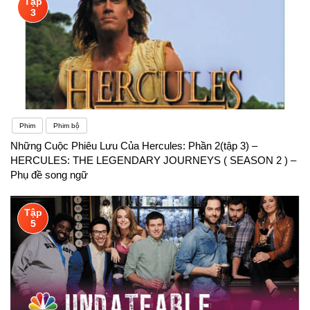
Tập
3
Phim
Phim bộ
Những Cuộc Phiêu Lưu Của Hercules: Phần 2(tập 3) –
HERCULES: THE LEGENDARY JOURNEYS ( SEASON 2 ) –
Phụ đề song ngữ
Tập
5