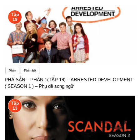
Tập
19
Phim
Phim bộ
PHÁ SẢN – PHẦN 1(TẬP 19) – ARRESTED DEVELOPMENT
( SEASON 1 ) – Phụ đề song ngữ
Tập
13