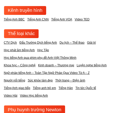
Kênh truyền hình
Tiếng Anh BBC
Tiếng Anh CNN
Tiếng Anh VOA
Video TED
Thể loại khác
CTV Dịch
Đấu Trường Dịch tiếng Anh
Du lịch – Thể thao
Giải trí
Học phát âm tiếng Anh
Học Tập
Học tiếng Anh qua phim phụ đề Anh-Việt Thông Minh
Khoa học – Công nghệ
Kinh doanh – Thương mại
Luyện nghe tiếng Anh
Ngữ pháp tiếng Anh – Toàn Tập Ngữ Pháp Qua Video Từ A – Z
Người nổi tiếng
Sức khỏe làm đẹp
Thời trang – Điện ảnh
Tiếng Anh giao tiếp
Tiếng anh trẻ em
Tiếng Hàn
Tin tức Quốc tế
Video Hài
Video Học tiếng Anh
Phụ huynh trường Newton