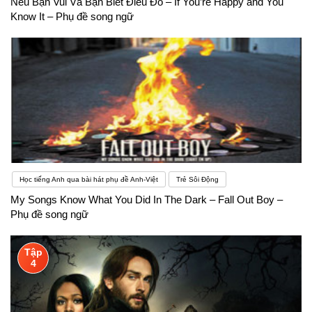
Nếu Bạn Vui Và Bạn Biết Điều Đó – If You’re Happy and You
Know It – Phụ đề song ngữ
Học tiếng Anh qua bài hát phụ đề Anh-Việt
Trẻ Sôi Động
My Songs Know What You Did In The Dark – Fall Out Boy –
Phụ đề song ngữ
Tập
4