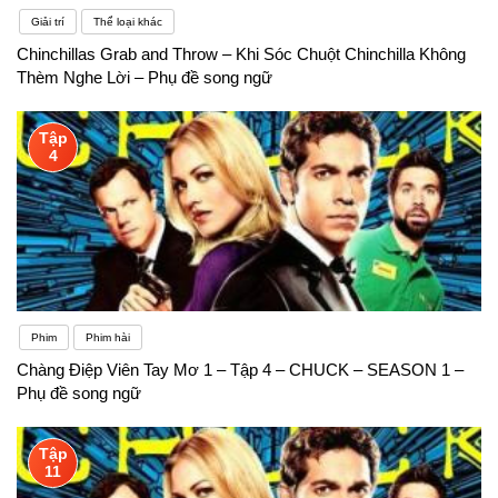
Giải trí
Thể loại khác
Chinchillas Grab and Throw – Khi Sóc Chuột Chinchilla Không
Thèm Nghe Lời – Phụ đề song ngữ
Tập
4
Phim
Phim hài
Chàng Điệp Viên Tay Mơ 1 – Tập 4 – CHUCK – SEASON 1 –
Phụ đề song ngữ
Tập
11