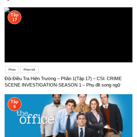
Tập
17
Phim
Phim bộ
Đội Điều Tra Hiện Trường – Phần 1(Tập 17) – CSI: CRIME
SCENE INVESTIGATION-SEASON 1 – Phụ đề song ngữ
Tập
6