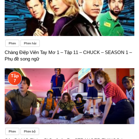
Phim
Phim hài
Chàng Điệp Viên Tay Mơ 1 – Tập 11 – CHUCK – SEASON 1 –
Phụ đề song ngữ
Tập
7
Phim
Phim bộ