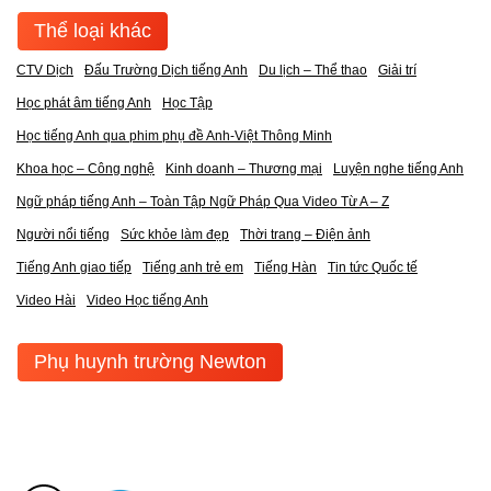
Thể loại khác
CTV Dịch
Đấu Trường Dịch tiếng Anh
Du lịch – Thể thao
Giải trí
Học phát âm tiếng Anh
Học Tập
Học tiếng Anh qua phim phụ đề Anh-Việt Thông Minh
Khoa học – Công nghệ
Kinh doanh – Thương mại
Luyện nghe tiếng Anh
Ngữ pháp tiếng Anh – Toàn Tập Ngữ Pháp Qua Video Từ A – Z
Người nổi tiếng
Sức khỏe làm đẹp
Thời trang – Điện ảnh
Tiếng Anh giao tiếp
Tiếng anh trẻ em
Tiếng Hàn
Tin tức Quốc tế
Video Hài
Video Học tiếng Anh
Phụ huynh trường Newton