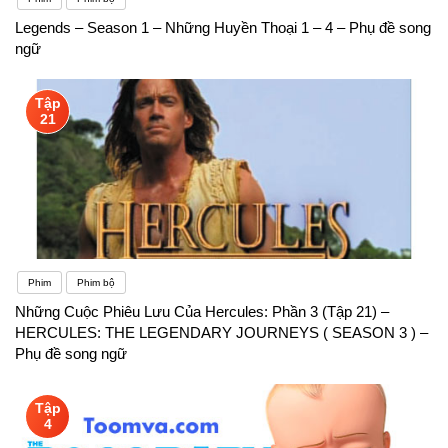
Legends – Season 1 – Những Huyền Thoại 1 – 4 – Phụ đề song
Nghe – nói – đọc – viết, sinh viên ngành ngôn ngữ
ngữ
Anh còn được trang bị thêm những kiến thức
chuyên sâu về ngữ âm và ngữ nghĩa giúp các bạn
Tập
21
sinh viên hiểu sâu về bản chất của ngôn ngữ để có
thể sử dụng chúng một cách linh hoạt, chính xác và
phù hợp với ngữ cảnh.
Phim
Phim bộ
Những Cuộc Phiêu Lưu Của Hercules: Phần 3 (Tập 21) –
HERCULES: THE LEGENDARY JOURNEYS ( SEASON 3 ) –
Phụ đề song ngữ
Tập
4