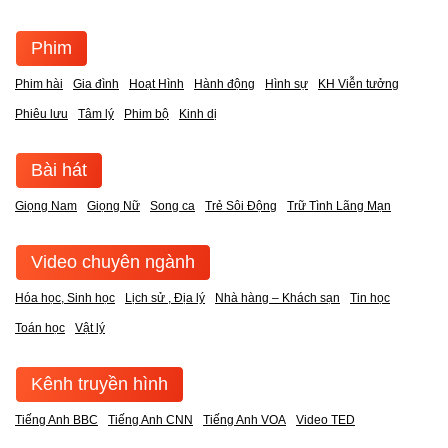
Phim
Phim hài
Gia đình
Hoạt Hình
Hành động
Hình sự
KH Viễn tưởng
Phiêu lưu
Tâm lý
Phim bộ
Kinh dị
Bài hát
Giọng Nam
Giọng Nữ
Song ca
Trẻ Sôi Động
Trữ Tình Lãng Mạn
Video chuyên ngành
Hóa học, Sinh học
Lịch sử , Địa lý
Nhà hàng – Khách sạn
Tin học
Toán học
Vật lý
Kênh truyền hình
Tiếng Anh BBC
Tiếng Anh CNN
Tiếng Anh VOA
Video TED