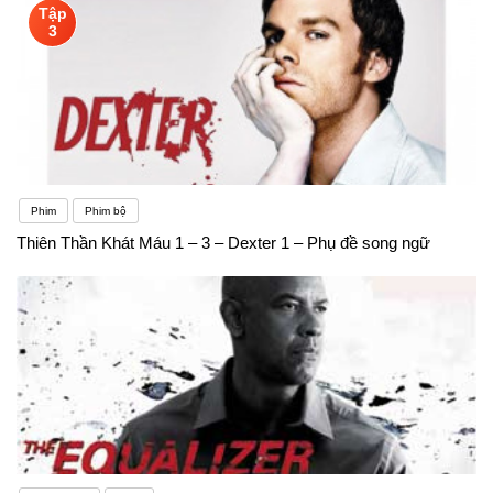
Tập
gợi ý để bạn vượt qua sự ngại này:Tự tin và thử
3
thách bản thân: Hãy tự tin và không sợ sai. Mọi
người đều từng bắt đầu từ việc không biết gì cả.
Hãy thử thách bản thân bằng cách nói tiếng Anh
thường xuyên.Luyện nghe và nói hàng ngày: Xem
Phim
Phim bộ
phim, video, và nghe các bài hát tiếng Anh. Tham
Thiên Thần Khát Máu 1 – 3 – Dexter 1 – Phụ đề song ngữ
gia các cuộc trò chuyện, thảo luận, và thuyết
trình.Tìm bạn đồng hành học tiếng Anh: Có người
cùng học sẽ giúp bạn tự tin hơn và tạo cơ hội thực
hành giao tiếp.Học từ vựng và ngữ pháp chuyên
ngành công việc của bạn: Điều này giúp bạn tự tin
giao tiếp trong môi trường làm việc.Từ vựng Các từ