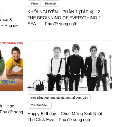
Phim
Phim bộ
KHỞI NGUYÊN – PHẦN 1 (TẬP 4) – Z :
THE BEGINNING OF EVERYTHING (
yrics &
SEA… – Phụ đề song ngữ
 – Phụ đề
Học tiếng Anh qua bài hát phụ đề Anh-Việt
nh – Học
Trẻ Sôi Động
 Phụ đề song
Happy Birthday – Chúc Mừng Sinh Nhật –
The Click Five – Phụ đề song ngữ