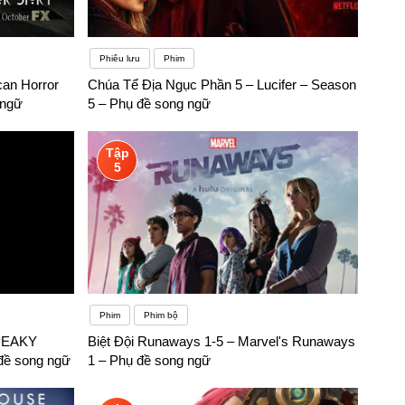
Phiêu lưu
Phim
can Horror
Chúa Tể Địa Ngục Phần 5 – Lucifer – Season
 ngữ
5 – Phụ đề song ngữ
Tập
5
Phim
Phim bộ
 PEAKY
Biệt Đội Runaways 1-5 – Marvel's Runaways
ề song ngữ
1 – Phụ đề song ngữ