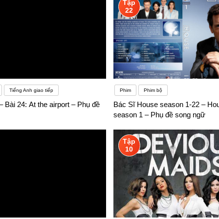
Tập
22
Tiếng Anh giao tiếp
Phim
Phim bộ
– Bài 24: At the airport – Phụ đề
Bác Sĩ House season 1-22 – Ho
season 1 – Phụ đề song ngữ
Tập
10