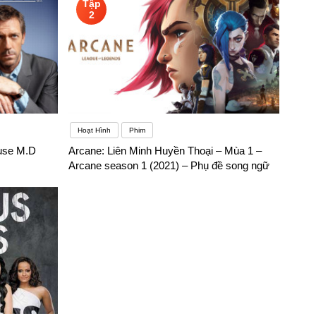
Tập
2
Hoạt Hình
Phim
use M.D
Arcane: Liên Minh Huyền Thoại – Mùa 1 –
Arcane season 1 (2021) – Phụ đề song ngữ