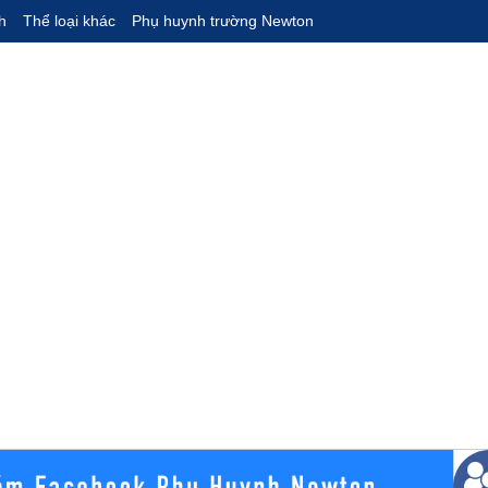
h
Thể loại khác
Phụ huynh trường Newton