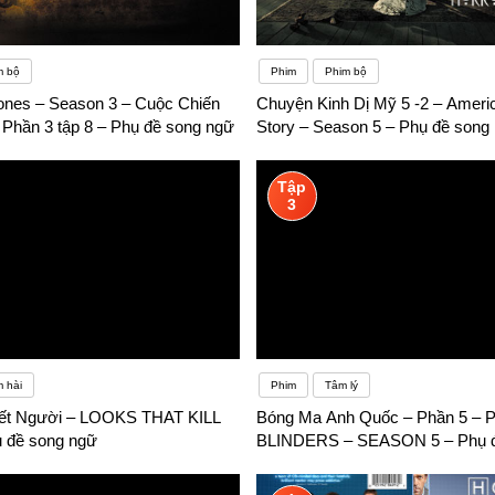
m bộ
Phim
Phim bộ
ones – Season 3 – Cuộc Chiến
Chuyện Kinh Dị Mỹ 5 -2 – Ameri
 Phần 3 tập 8 – Phụ đề song ngữ
Story – Season 5 – Phụ đề song
Tập
3
 hài
Phim
Tâm lý
hết Người – LOOKS THAT KILL
Bóng Ma Anh Quốc – Phần 5 –
ụ đề song ngữ
BLINDERS – SEASON 5 – Phụ đ