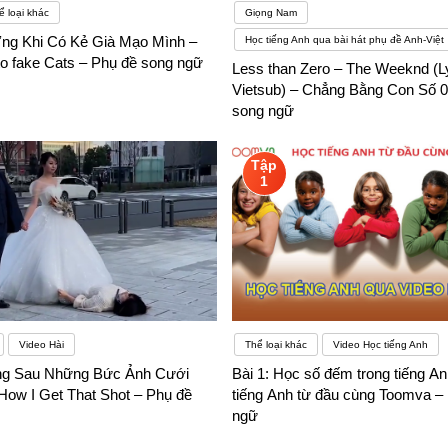
ể loại khác
Giọng Nam
ng Khi Có Kẻ Già Mạo Mình –
Học tiếng Anh qua bài hát phụ đề Anh-Việt
to fake Cats – Phụ đề song ngữ
Less than Zero – The Weeknd (L
Vietsub) – Chẳng Bằng Con Số 0
song ngữ
Tập
1
Video Hài
Thể loại khác
Video Học tiếng Anh
ng Sau Những Bức Ảnh Cưới
Bài 1: Học số đếm trong tiếng A
How I Get That Shot – Phụ đề
tiếng Anh từ đầu cùng Toomva –
ngữ