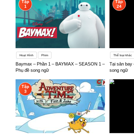
Tập
Tập
1
24
Hoạt Hình
Phim
Thể loại khác
Baymax – Phần 1 – BAYMAX – SEASON 1 –
Tại sân bay 
Phụ đề song ngữ
song ngữ
Tập
3