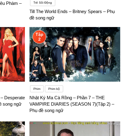
Siêu Phàm –
Trẻ Sôi Động
. Phương pháp học cũng vậy, đều là kim chỉ nam trên con đường
Till The World Ends – Britney Spears – Phụ
đề song ngữ
Tập
2
Phim
Phim bộ
 – Desperate
Nhật Ký Ma Cà Rồng – Phần 7 – THE
ề song ngữ
VAMPIRE DIARIES (SEASON 7)(Tập 2) –
Phụ đề song ngữ