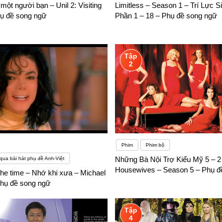
một người bạn – Unil 2: Visiting
Limitless – Season 1 – Trí Lực 
g lực học, có mục tiêu sẽ dễ dàng kiểm tra việc học có hiệu quả không
hụ đề song ngữ
Phần 1 – 18 – Phụ đề song ngữ
Tập
2
Phim
Phim bộ
Những Bà Nội Trợ Kiểu Mỹ 5 – 2
qua bài hát phụ đề Anh-Việt
Housewives – Season 5 – Phụ đ
e time – Nhớ khi xưa – Michael
hụ đề song ngữ
Tập
4