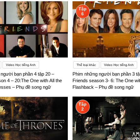
Tập
6
Video Học tiếng Anh
Thể loại khác
Video Học tiếng Anh
người bạn phần 4 tập 20 –
Phim những người bạn phần 3 tậ
on 4 – 20:The One with All the
Friends season 3- 6: The One wit
sses – Phụ đề song ngữ
Flashback – Phụ đề song ngữ
Tập
2