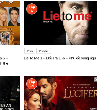
Tập
6
Phim
Phim bộ
p 6 –
Lie To Me 1 – Dối Trá 1 -6 – Phụ đề song ngữ
h the
Tập
14