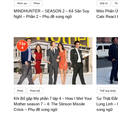
Hình sự
Phim
Giải trí
Th
MINDHUNTER – SEASON 2 – Kẻ Săn Suy
Mèo Phản Ứ
Nghĩ – Phần 2 – Phụ đề song ngữ
Cats React 
Tập
4
Phim
Phim bộ
Thể loại khác
Khi Bố gặp Mẹ phần 7 tập 4 – How I Met Your
Sự Thật Đằ
Mother season 7 – 4: The Stinson Missile
Lung Linh – 
Crisis – Phụ đề song ngữ
song ngữ