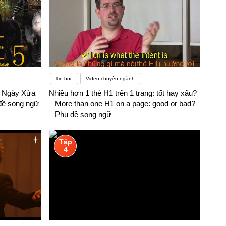
Tin học
Video chuyên ngành
– Ngày Xửa
Nhiều hơn 1 thẻ H1 trên 1 trang: tốt hay xấu?
đề song ngữ
– More than one H1 on a page: good or bad?
– Phụ đề song ngữ
Tập
4