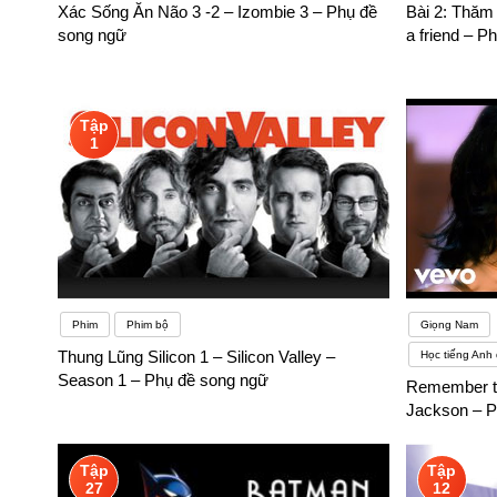
Xác Sống Ăn Não 3 -2 – Izombie 3 – Phụ đề
Bài 2: Thăm 
việc gì cũng phải có mục tiêu rõ ràng. Có mục tiêu là có độn
song ngữ
a friend – P
học ngoại ngữ của mỗi người
Tập
1
Phim
Phim bộ
Giọng Nam
Thung Lũng Silicon 1 – Silicon Valley –
Học tiếng Anh 
Season 1 – Phụ đề song ngữ
Remember th
Jackson – P
Tập
Tập
27
12