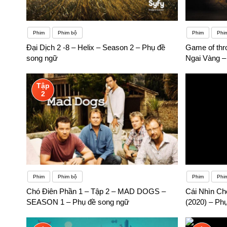
Phim
Phim bộ
Phim
Phi
Đại Dịch 2 -8 – Helix – Season 2 – Phụ đề
Game of thr
song ngữ
Ngai Vàng –
Tập
2
Phim
Phim bộ
Phim
Phim
Chó Điên Phần 1 – Tập 2 – MAD DOGS –
Cái Nhìn C
SEASON 1 – Phụ đề song ngữ
(2020) – Ph