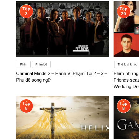
Tập
Tập
3
20
Phim
Phim bộ
Thể loại khác
Criminal Minds 2 – Hành Vi Phạm Tội 2 – 3 –
Phim những 
Phụ đề song ngữ
Friends seas
Wedding Dre
Tập
Tập
8
8