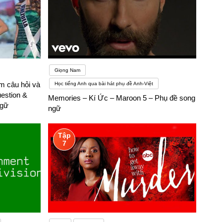
Giọng Nam
m câu hỏi và
Học tiếng Anh qua bài hát phụ đề Anh-Việt
uestion &
Memories – Kí Ức – Maroon 5 – Phụ đề song
ngữ
ngữ
Tập
7