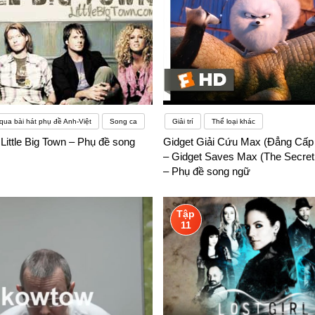
qua bài hát phụ đề Anh-Việt
Song ca
Giải trí
Thể loại khác
 Little Big Town – Phụ đề song
Gidget Giải Cứu Max (Đẳng Cấp
– Gidget Saves Max (The Secret L
– Phụ đề song ngữ
Tập
11