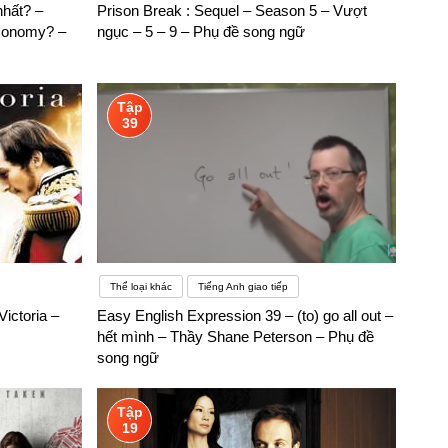
nhất? –
Prison Break : Sequel – Season 5 – Vượt
economy? –
ngục – 5 – 9 – Phụ đề song ngữ
Tập
39
Thể loại khác
Tiếng Anh giao tiếp
ictoria –
Easy English Expression 39 – (to) go all out –
hết mình – Thầy Shane Peterson – Phụ đề
song ngữ
Tập
19