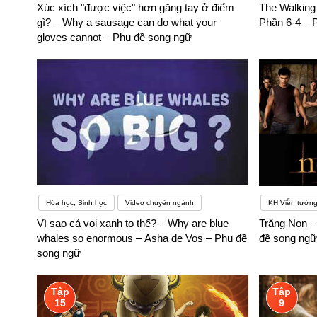
Xúc xích "được việc" hơn găng tay ở điểm
The Walking
gì? – Why a sausage can do what your
Phần 6-4 – 
gloves cannot – Phụ đề song ngữ
Hóa học, Sinh học
Video chuyên ngành
KH Viễn tưởn
Vì sao cá voi xanh to thế? – Why are blue
Trăng Non –
whales so enormous – Asha de Vos – Phụ đề
đề song ngữ
song ngữ
Tập
Tập
15
9