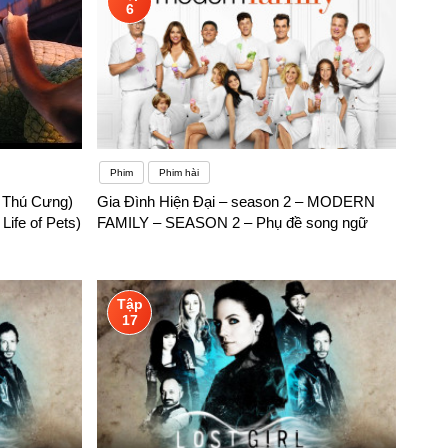
6
Phim
Phim hài
 Thú Cưng)
Gia Đình Hiện Đại – season 2 – MODERN
ife of Pets)
FAMILY – SEASON 2 – Phụ đề song ngữ
Tập
17