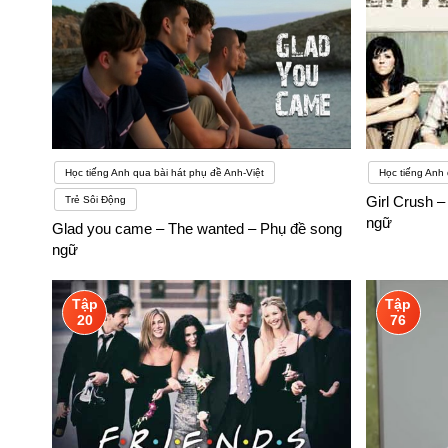
Học tiếng Anh qua bài hát phụ đề Anh-Việt
Học tiếng Anh 
Girl Crush –
Trẻ Sôi Động
ngữ
Glad you came – The wanted – Phụ đề song
ngữ
Tập
Tập
20
76