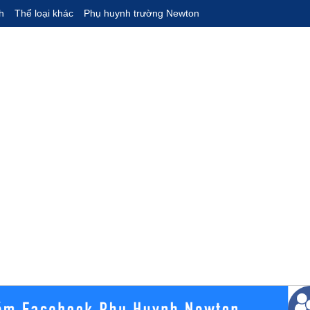
h
Thể loại khác
Phụ huynh trường Newton