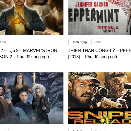
 hài
Hành động
Phim
n 2 – Tập 9 – MARVEL'S IRON
THIÊN THẦN CÔNG LÝ – PEP
SON 2 – Phụ đề song ngữ
(2018) – Phụ đề song ngữ