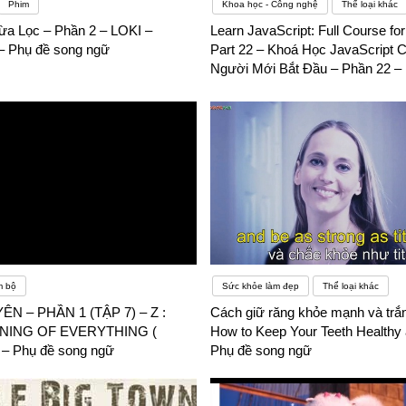
Phim
Khoa học - Công nghệ
Thể loại khác
Lừa Lọc – Phần 2 – LOKI –
Learn JavaScript: Full Course fo
 Phụ đề song ngữ
Part 22 – Khoá Học JavaScript 
Người Mới Bắt Đầu – Phần 22 –
ngữ
m bộ
Sức khỏe làm đẹp
Thể loại khác
N – PHẦN 1 (TẬP 7) – Z :
Cách giữ răng khỏe mạnh và trắ
NING OF EVERYTHING (
How to Keep Your Teeth Healthy 
– Phụ đề song ngữ
Phụ đề song ngữ