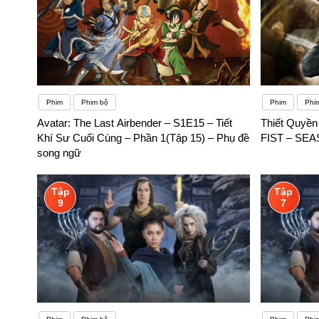
Phim
Phim bộ
Phim
Phim
Avatar: The Last Airbender – S1E15 – Tiết
Thiết Quyề
Khí Sư Cuối Cùng – Phần 1(Tập 15) – Phụ đề
FIST – SEA
song ngữ
Tập
Tập
9
7