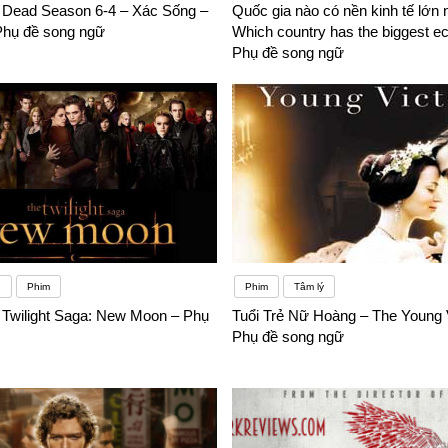
 Dead Season 6-4 – Xác Sống –
Quốc gia nào có nền kinh tế lớn 
Phụ đề song ngữ
Which country has the biggest 
Phụ đề song ngữ
g
Phim
Phim
Tâm lý
 Twilight Saga: New Moon – Phụ
Tuổi Trẻ Nữ Hoàng – The Young V
Phụ đề song ngữ