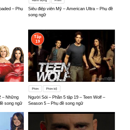
Hành động
Phim
loaded – Phụ
Siêu điệp viên Mỹ – American Ultra – Phụ đề
song ngữ
Tập
19
Phim
Phim bộ
2 – Những
Người Sói – Phần 5 tập 19 – Teen Wolf –
đề song ngữ
Season 5 – Phụ đề song ngữ