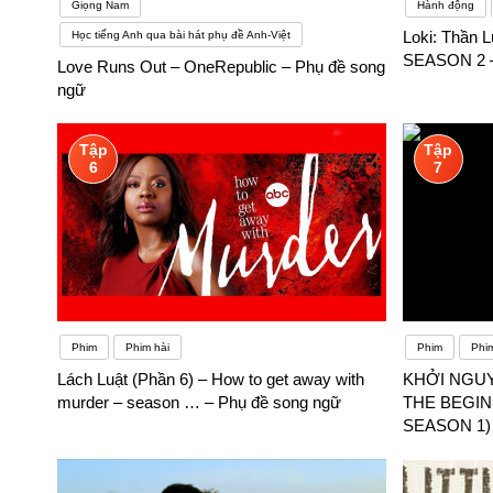
Giọng Nam
Hành động
Loki: Thần 
Học tiếng Anh qua bài hát phụ đề Anh-Việt
SEASON 2 –
Love Runs Out – OneRepublic – Phụ đề song
ngữ
Tập
Tập
6
7
Phim
Phim hài
Phim
Phi
Lách Luật (Phần 6) – How to get away with
KHỞI NGUYÊ
murder – season … – Phụ đề song ngữ
THE BEGIN
SEASON 1) 