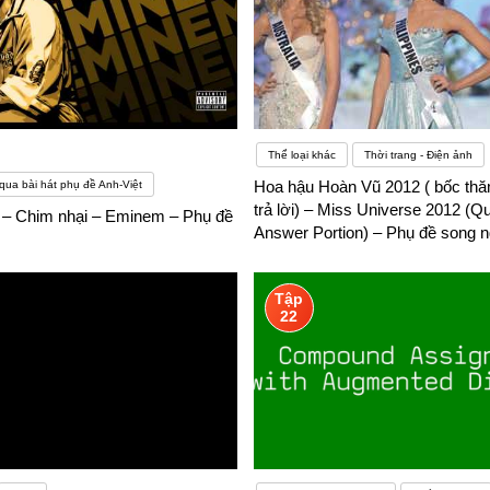
Thể loại khác
Thời trang - Điện ảnh
Hoa hậu Hoàn Vũ 2012 ( bốc thă
qua bài hát phụ đề Anh-Việt
trả lời) – Miss Universe 2012 (Q
 – Chim nhại – Eminem – Phụ đề
Answer Portion) – Phụ đề song 
Tập
22