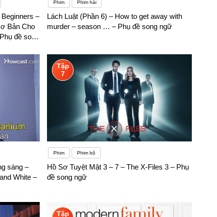
Phim
Phim hài
r Beginners –
Lách Luật (Phần 6) – How to get away with
Cơ Bản Cho
murder – season … – Phụ đề song ngữ
 Phụ đề song
Tập
7
Phim
Phim bộ
ng sáng –
Hồ Sơ Tuyệt Mật 3 – 7 – The X-Files 3 – Phụ
and White –
đề song ngữ
Tập