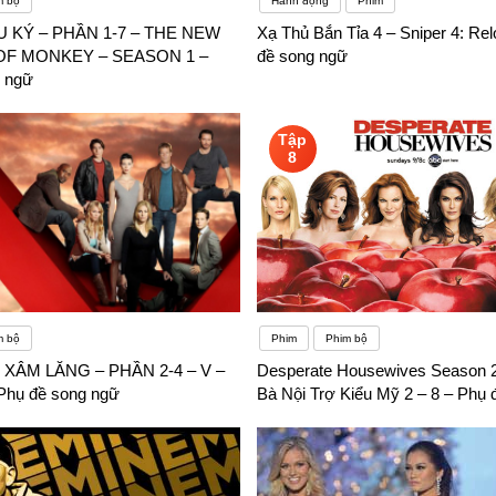
m bộ
Hành động
Phim
U KÝ – PHẦN 1-7 – THE NEW
Xạ Thủ Bắn Tỉa 4 – Sniper 4: Re
F MONKEY – SEASON 1 –
đề song ngữ
 ngữ
Tập
8
m bộ
Phim
Phim bộ
XÂM LĂNG – PHẦN 2-4 – V –
Desperate Housewives Season 
Phụ đề song ngữ
Bà Nội Trợ Kiểu Mỹ 2 – 8 – Phụ 