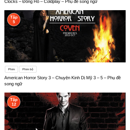
Clocks – Đồng Hồ – Coldplay – Phụ đề song ngữ
Tập
5
Phim
Phim bộ
American Horror Story 3 – Chuyện Kinh Dị Mỹ 3 – 5 – Phụ đề
song ngữ
Tập
12