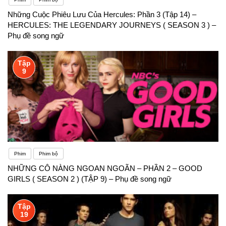
Những Cuộc Phiêu Lưu Của Hercules: Phần 3 (Tập 14) –
HERCULES: THE LEGENDARY JOURNEYS ( SEASON 3 ) –
Phụ đề song ngữ
Tập
9
Phim
Phim bộ
NHỮNG CÔ NÀNG NGOAN NGOÃN – PHẦN 2 – GOOD
GIRLS ( SEASON 2 ) (TẬP 9) – Phụ đề song ngữ
Tập
19