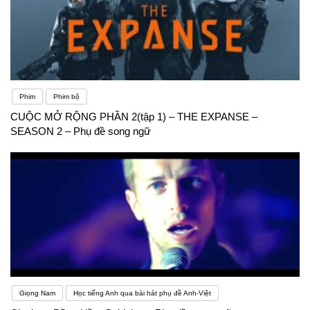
Phim
Phim bộ
CUỘC MỞ RỘNG PHẦN 2(tập 1) – THE EXPANSE –
SEASON 2 – Phụ đề song ngữ
Giọng Nam
Học tiếng Anh qua bài hát phụ đề Anh-Việt