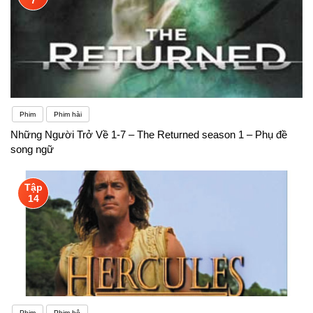
Phim
Phim hài
Những Người Trở Về 1-7 – The Returned season 1 – Phụ đề
song ngữ
Tập
14
Phim
Phim bộ