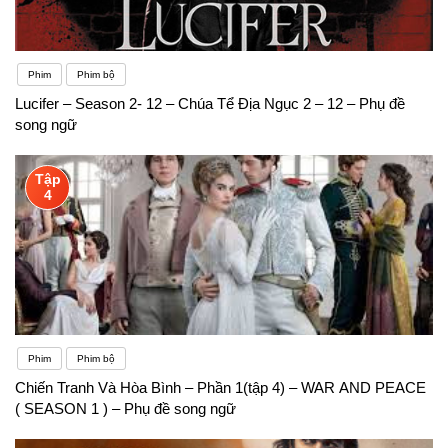
Phim
Phim bộ
Lucifer – Season 2- 12 – Chúa Tể Địa Ngục 2 – 12 – Phụ đề
song ngữ
Tập
4
Phim
Phim bộ
Chiến Tranh Và Hòa Bình – Phần 1(tập 4) – WAR AND PEACE
( SEASON 1 ) – Phụ đề song ngữ