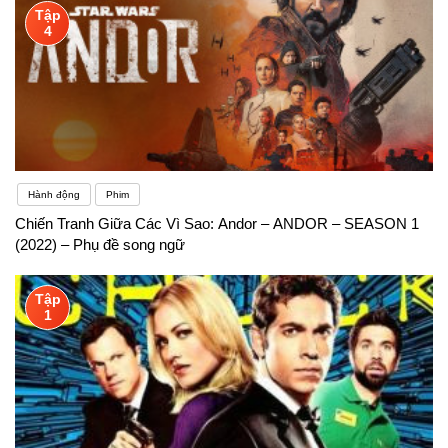
Tập
4
Hành động
Phim
Chiến Tranh Giữa Các Vì Sao: Andor – ANDOR – SEASON 1
(2022) – Phụ đề song ngữ
Tập
1