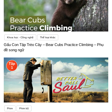
Khoa học - Công nghệ
Thể loại khác
Gấu Con Tập Trèo Cây – Bear Cubs Practice Climbing – Phụ
đề song ngữ
Tập
1
Phim
Phim bộ