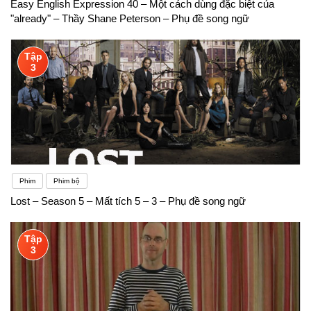
Easy English Expression 40 – Một cách dùng đặc biệt của
"already" – Thầy Shane Peterson – Phụ đề song ngữ
Tập
3
Phim
Phim bộ
Lost – Season 5 – Mất tích 5 – 3 – Phụ đề song ngữ
Tập
3