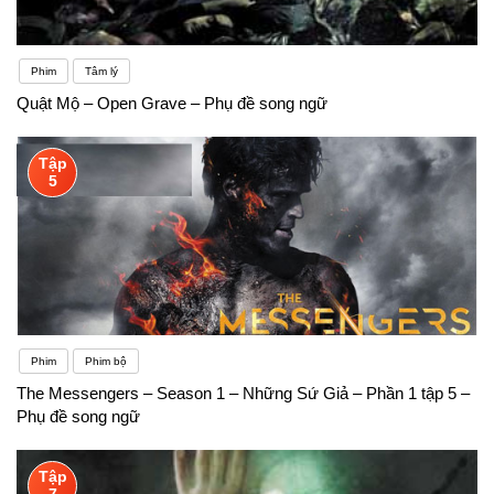
Phim
Tâm lý
Quật Mộ – Open Grave – Phụ đề song ngữ
Tập
5
Phim
Phim bộ
The Messengers – Season 1 – Những Sứ Giả – Phần 1 tập 5 –
Phụ đề song ngữ
Tập
7