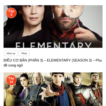
Tập
3
Hình sự
Phim
ĐIỀU CƠ BẢN (PHẦN 3) – ELEMENTARY (SEASON 3) – Phụ
đề song ngữ
Tập
10