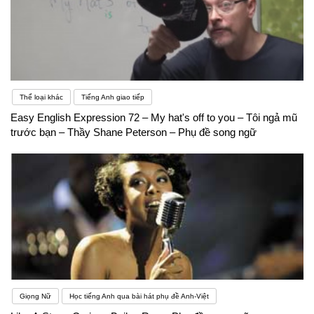
Thể loại khác
Tiếng Anh giao tiếp
Easy English Expression 72 – My hat's off to you – Tôi ngả mũ
trước bạn – Thầy Shane Peterson – Phụ đề song ngữ
Giọng Nữ
Học tiếng Anh qua bài hát phụ đề Anh-Việt