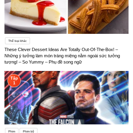
Thể loại khác
These Clever Dessert Ideas Are Totally Out-Of-The-Box! –
Những ý tưởng làm món tráng miệng nằm ngoài sức tưởng
tượng! – So Yummy – Phụ đề song ngữ
Tập
1
Phim
Phim bộ