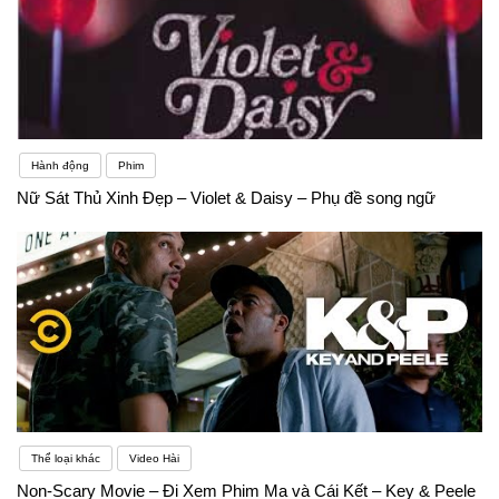
Hành động
Phim
Nữ Sát Thủ Xinh Đẹp – Violet & Daisy – Phụ đề song ngữ
Thể loại khác
Video Hài
Non-Scary Movie – Đi Xem Phim Ma và Cái Kết – Key & Peele