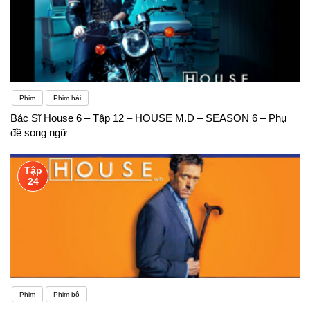
Phim
Phim hài
Bác Sĩ House 6 – Tập 12 – HOUSE M.D – SEASON 6 – Phụ
đề song ngữ
Tập
24
Phim
Phim bộ