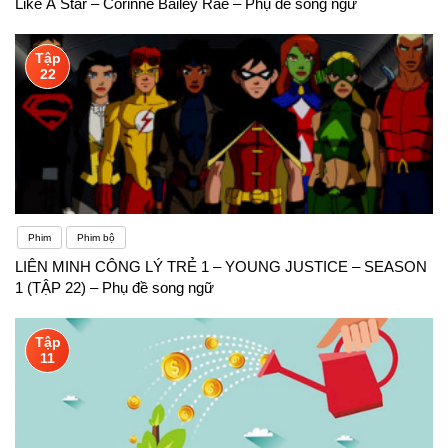
Like A Star – Corinne Bailey Rae – Phụ đề song ngữ
Tập
22
Phim
Phim bộ
LIÊN MINH CÔNG LÝ TRẺ 1 – YOUNG JUSTICE – SEASON
1 (TẬP 22) – Phụ đề song ngữ
Tập
11