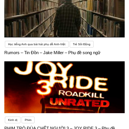
Học tiếng Anh qua bài hát phụ đề Anh-Việt
Trẻ Sôi Động
Rumors – Tin Đồn – Jake Miller – Phụ đề song ngữ
Kinh dị
Phim
PHIM TRÒ ĐÙA CHẾT NGƯỜI 3 – JOY RIDE 3 – Phụ đề