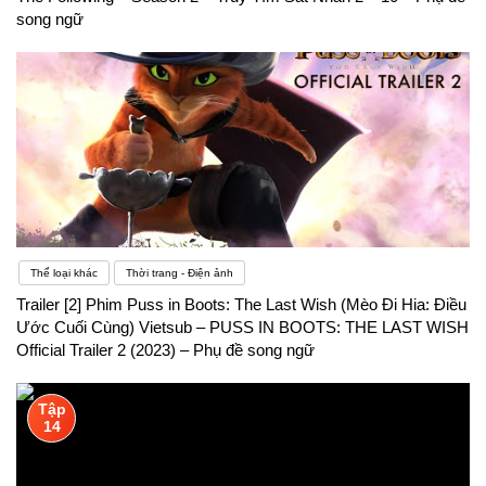
mòn.Vậy nên với những người học tiếng Anh nói
song ngữ
riêng và học ngoại ngữ nói chung, tìm được động
lực có tầm quan trọng rất lớn đối với việc học tập
Thể loại khác
Thời trang - Điện ảnh
Trailer [2] Phim Puss in Boots: The Last Wish (Mèo Đi Hia: Điều
Ước Cuối Cùng) Vietsub – PUSS IN BOOTS: THE LAST WISH
Official Trailer 2 (2023) – Phụ đề song ngữ
Tập
14