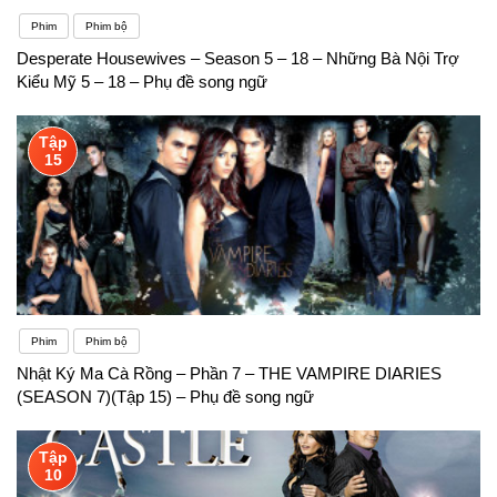
Phim
Phim bộ
Desperate Housewives – Season 5 – 18 – Những Bà Nội Trợ
Kiểu Mỹ 5 – 18 – Phụ đề song ngữ
Tập
15
Phim
Phim bộ
Nhật Ký Ma Cà Rồng – Phần 7 – THE VAMPIRE DIARIES
(SEASON 7)(Tập 15) – Phụ đề song ngữ
Tập
10