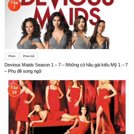
Tập
7
Phim
Phim bộ
Devious Maids Season 1 – 7 – Những cô hầu gái kiểu Mỹ 1 – 7
– Phụ đề song ngữ
Tập
18