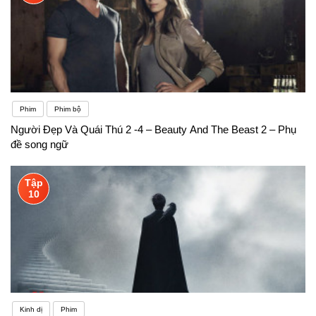
Phim
Phim bộ
Người Đẹp Và Quái Thú 2 -4 – Beauty And The Beast 2 – Phụ
đề song ngữ
Tập
10
Kinh dị
Phim