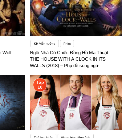
KH Viễn tưởng
Phim
n Wolf –
Ngôi Nhà Có Chiếc Đồng Hồ Ma Thuật –
THE HOUSE WITH A CLOCK IN ITS
WALLS (2018) – Phụ đề song ngữ
Tập
10
Thể loại khác
Video Học tiếng Anh