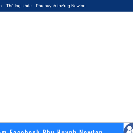
h
Thể loại khác
Phụ huynh trường Newton