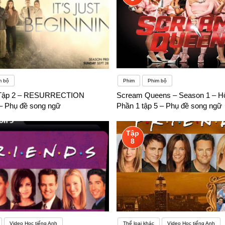
m bộ
Phim
Phim bộ
- Tập 2 – RESURRECTION
Scream Queens – Season 1 – Hộ
 Phụ đề song ngữ
Phần 1 tập 5 – Phụ đề song ngữ
Tập
8
Video Học tiếng Anh
Thể loại khác
Video Học tiếng Anh