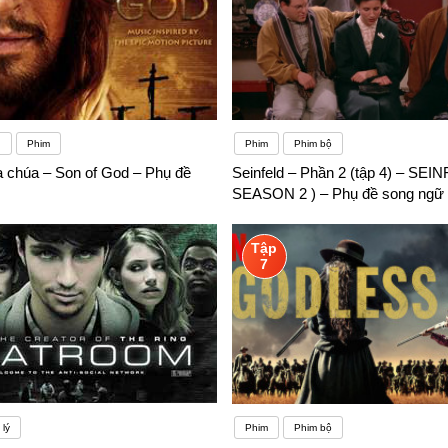
g
Phim
Phim
Phim bộ
 chúa – Son of God – Phụ đề
Seinfeld – Phần 2 (tập 4) – SEI
SEASON 2 ) – Phụ đề song ngữ
Tập
7
lý
Phim
Phim bộ