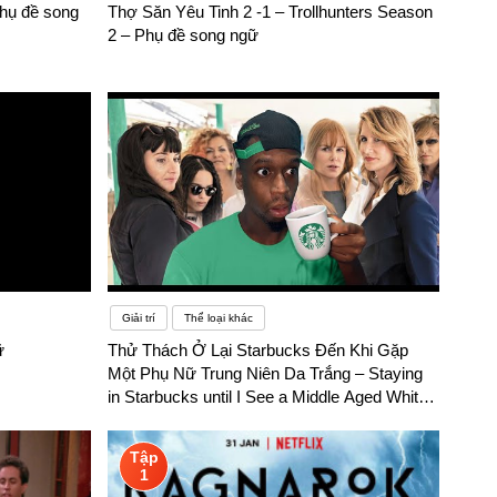
hụ đề song
Thợ Săn Yêu Tinh 2 -1 – Trollhunters Season
2 – Phụ đề song ngữ
Giải trí
Thể loại khác
ữ
Thử Thách Ở Lại Starbucks Đến Khi Gặp
Một Phụ Nữ Trung Niên Da Trắng – Staying
in Starbucks until I See a Middle Aged White
Woman – Phụ đề song ngữ
Tập
1