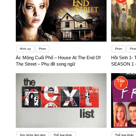
Hình sự
Phim
Phim
Phi
Ác Mộng Cuối Phố – House At The End Of
Hồi Sinh 1
The Street – Phụ đề song ngữ
SEASON 1 –
Tập
7
Sức khỏe làm đẹp
Thể loại khác
Thể loại khác