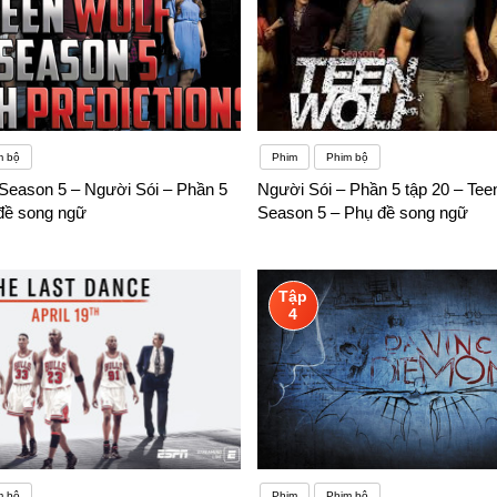
m bộ
Phim
Phim bộ
 Season 5 – Người Sói – Phần 5
Người Sói – Phần 5 tập 20 – Tee
 đề song ngữ
Season 5 – Phụ đề song ngữ
Tập
4
m bộ
Phim
Phim bộ