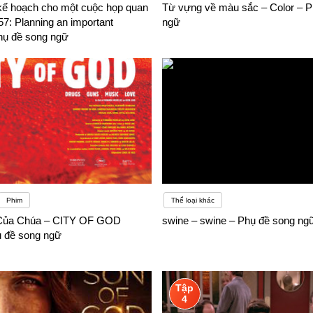
 kế hoạch cho một cuộc họp quan
Từ vựng về màu sắc – Color – P
 57: Planning an important
ngữ
hụ đề song ngữ
Phim
Thể loại khác
Của Chúa – CITY OF GOD
swine – swine – Phụ đề song ng
ụ đề song ngữ
Tập
4