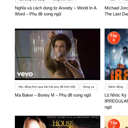
Nghĩa và cách dùng từ Anxiety – World In A
Michael Jor
Word – Phụ đề song ngữ
The Last Da
Tập
3
Học tiếng Anh qua bài hát phụ đề Anh-Việt
Song ca
Hành động
Ma Baker – Boney M – Phụ đề song ngữ
Lũ Nhóc Kỳ 
IRREGULARS
ngữ
Tập
2