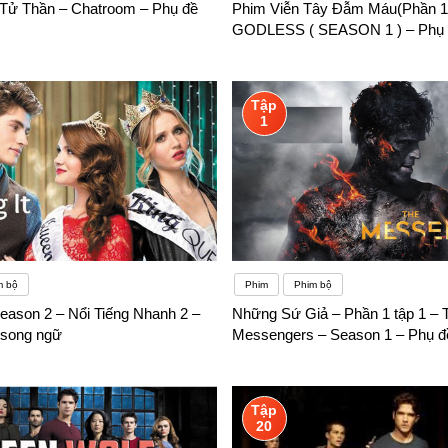
Tử Thần – Chatroom – Phụ đề
Phim Viễn Tây Đẫm Máu(Phần 1)
GODLESS ( SEASON 1 ) – Phụ 
Tập
1
m bộ
Phim
Phim bộ
Season 2 – Nổi Tiếng Nhanh 2 –
Những Sứ Giả – Phần 1 tập 1 – 
 song ngữ
Messengers – Season 1 – Phụ đ
Tập
20