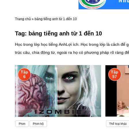
Trang chủ
»
bảng tiếng anh từ 1 đến 10
Tag:
bảng tiếng anh từ 1 đến 10
Học trong lớp học tiếng AnhLợi ích: Học trong lớp là cách đ
trúc câu, chia động từ, ngoài ra họ có phương pháp rõ ràng để
đều quá chú trọng vào cấu trúc ngữ pháp khô khan khiến cho tốc
nhớ âm vị học hay cấu trúc vỏ não đều ảnh hưởng đến khả năng
Tập
Tập
ngôn ngữ của người lớn. Điều này dẫn đến tình trạng một số í
6
57
thể có sự khác biệt đặc biệt trong não bộ của họ.Bản chất củ
cầu sự tự tin từ người học. Bạn đâu thể cứ lẳng lặng học cấu
đó. Có người học tiếng Anh vì lỡ cảm mến một anh chàng, cô
tiếng Anh không vì lý do gì cả. Họ không yêu thích, không có 
mòn.Vậy nên với những người học tiếng Anh nói riêng và học n
Phim
Phim bộ
Thể loại khác