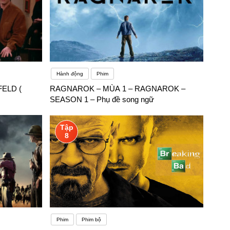
Hành động
Phim
NFELD (
RAGNAROK – MÙA 1 – RAGNAROK –
SEASON 1 – Phụ đề song ngữ
Tập
8
Phim
Phim bộ