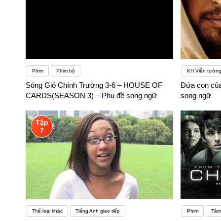
Phim
Phim bộ
KH Viễn tưởn
Sóng Gió Chính Trường 3-6 – HOUSE OF
Đứa con của
CARDS(SEASON 3) – Phụ đề song ngữ
song ngữ
Tập
7
Thể loại khác
Tiếng Anh giao tiếp
Phim
Tâm 