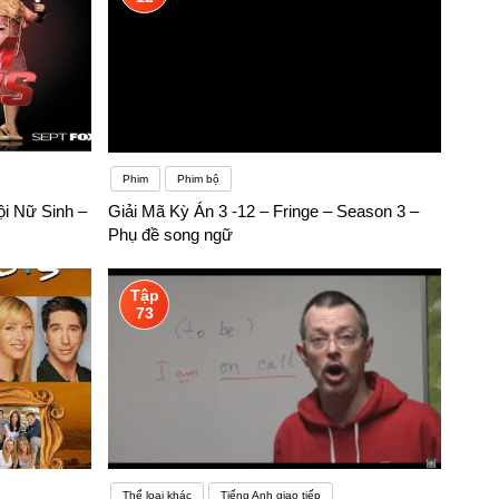
Phim
Phim bộ
i Nữ Sinh –
Giải Mã Kỳ Án 3 -12 – Fringe – Season 3 –
Phụ đề song ngữ
Tập
73
Thể loại khác
Tiếng Anh giao tiếp