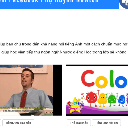
ể giúp bạn chú trọng đến khả năng nói tiếng Anh một cách chuẩn mực h
 giúp học viên tiếp thu ngôn ngữ.Nhược điểm: Học trong lớp sẽ không gi
 độ nói sẽ bị chậm lại và tạo nên tâm lý sợ sai.Có rất nhiều yếu tố có
 học ngoại ngữ. Nhiều nghiên cứu chỉ ra rằng, cấu trúc của vỏ não có 
t người có khả năng học hỏi ngôn ngữ mới nhanh hơn số còn lại. Nói c
a ngôn ngữ là để giao tiếp nhưng nhiều người học hiện nay đang mắc p
 trúc câu, học từ vựng nhưng không thực hành, sử dụng với mọi ngườiC
 nàng Anh quốc. Có người lại học tiếng Anh bởi yêu cầu công việc, m
mục đích hướng tới dẫn đến việc không có động lực học. Mất động lực l
goại ngữ nói chung, tìm được động lực có tầm quan trọng rất lớn đối v
Tiếng Anh giao tiếp
Thể loại khác
Tiếng anh trẻ em