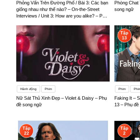
Phỏng Vấn Trên Đường Phố / Bài 3: Các bạn
Phòng Chat 
giống nhau như thế nào? – On-the-Street
song ngữ
Interviews / Unit 3: How are you alike? – Phụ
đề song ngữ
Tập
13
Hành động
Phim
Phim
Phi
Nữ Sát Thủ Xinh Đẹp – Violet & Daisy – Phụ
Faking It – 
đề song ngữ
13 – Phụ đề
Tập
Tập
22
2