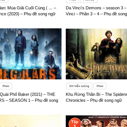
dan: Mùa Giải Cuối Cùng ( … –
Da Vinci's Demons – season 3 
nce (2020) – Phụ đề song ngữ
Vinci – Phần 3 – 4 – Phụ đề son
Phim
KH Viễn tưởng
Phim
Quái Phố Baker (2021) – THE
Khu Rừng Thần Bí – The Spider
 – SEASON 1 – Phụ đề song
Chronicles – Phụ đề song ngữ
Tập
5