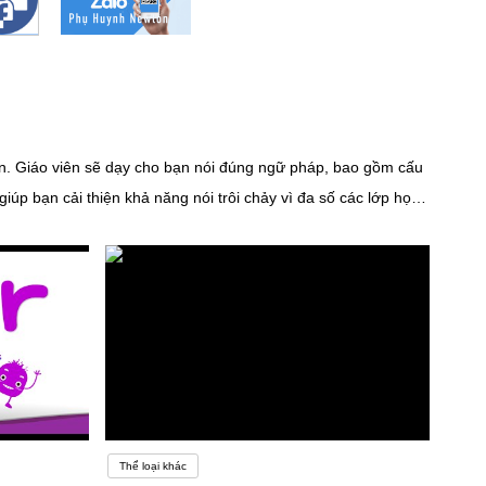
ơn. Giáo viên sẽ dạy cho bạn nói đúng ngữ pháp, bao gồm cấu
úp bạn cải thiện khả năng nói trôi chảy vì đa số các lớp học
 thể khiến bạn rơi vào tình thế bất lợi. Chẳng hạn, khả năng
thể là một yếu tố góp phần quan trọng trong việc tiếp thu
ách khác, những người có khả năng học ngoại ngữ siêu việt có
hải khó khăn “ngại nói”. Học bất cứ ngoại ngữ nào cũng yêu
ó người học tiếng Anh bắt nguồn từ sự yêu thích với ngôn ngữ
ong muốn tìm được công việc tốt hơn.Nhưng cũng có người học
à mất đi năng lượng của bản thân, sự kiên trì sẽ dần bị hao
ới việc học tập
Thể loại khác