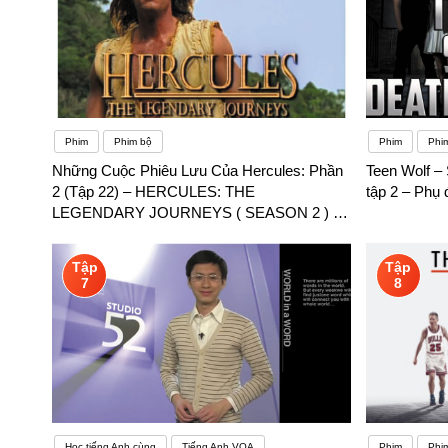
Phim
Phim bộ
Phim
Phi
Những Cuộc Phiêu Lưu Của Hercules: Phần
Teen Wolf –
2 (Tập 22) – HERCULES: THE
tập 2 – Phụ
LEGENDARY JOURNEYS ( SEASON 2 ) –
Phụ đề song ngữ
Tập
Tập
7
8
Học tiếng Anh cùng
Tiếng Anh VOA
Phim
Phi