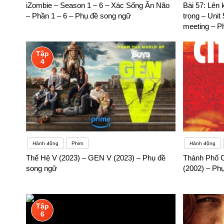
iZombie – Season 1 – 6 – Xác Sống Ăn Não
Bài 57: Lên
– Phần 1 – 6 – Phụ đề song ngữ
trọng – Unit
meeting – P
Tập
4
Hành động
Phim
Hành động
Thế Hệ V (2023) – GEN V (2023) – Phụ đề
Thành Phố 
song ngữ
(2002) – Ph
Tập
6