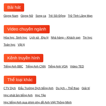
Bài hát
Giọng Nam
Giọng Nữ
Song ca
Trẻ Sôi Động
Trữ Tình Lãng Mạn
Video chuyên ngành
Hóa học, Sinh học
Lịch sử , Địa lý
Nhà hàng – Khách sạn
Tin học
Toán học
Vật lý
Kênh truyền hình
Tiếng Anh BBC
Tiếng Anh CNN
Tiếng Anh VOA
Video TED
Thể loại khác
CTV Dịch
Đấu Trường Dịch tiếng Anh
Du lịch – Thể thao
Giải trí
Học phát âm tiếng Anh
Học Tập
Học tiếng Anh qua phim phụ đề Anh-Việt Thông Minh