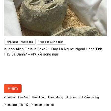
Nhà hàng - Khách sạn
Video chuyên ngành
Is It an Alien Or Is It Cake? – Đây Là Người Ngoài Hành Tinh
Hay Là Bánh? – Phụ đề song ngữ
Phim
Phim hài
Gia đình
Hoạt Hình
Hành động
Hình sự
KH Viễn tưởng
Phiêu lưu
Tâm lý
Phim bộ
Kinh dị