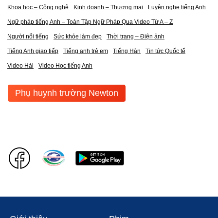
Khoa học – Công nghệ
Kinh doanh – Thương mại
Luyện nghe tiếng Anh
Ngữ pháp tiếng Anh – Toàn Tập Ngữ Pháp Qua Video Từ A – Z
Người nổi tiếng
Sức khỏe làm đẹp
Thời trang – Điện ảnh
Tiếng Anh giao tiếp
Tiếng anh trẻ em
Tiếng Hàn
Tin tức Quốc tế
Video Hài
Video Học tiếng Anh
Phụ huynh trường Newton