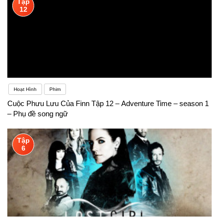
Tập
12
Hoạt Hình
Phim
Cuộc Phưu Lưu Của Finn Tập 12 – Adventure Time – season 1
– Phụ đề song ngữ
Tập
6