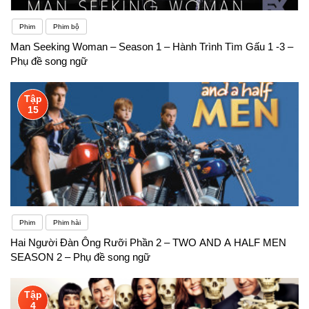
Phim
Phim bộ
Man Seeking Woman – Season 1 – Hành Trình Tìm Gấu 1 -3 –
Phụ đề song ngữ
Tập
15
Phim
Phim hài
Hai Người Đàn Ông Rưỡi Phần 2 – TWO AND A HALF MEN
SEASON 2 – Phụ đề song ngữ
Tập
4