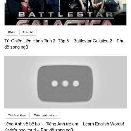
bộ phim trên Netflix hoặc các trang chia sẻ tài
nguyên tương tự. Bất kể bạn chọn gì, việc sử dụng
ngoại ngữ một cách thường xuyên hơn sẽ giúp bạn
Phim
Phim bộ
chứng minh với bản thân rằng mình có khả năng
Tử Chiến Liên Hành Tinh 2 -Tập 5 – Battlestar Galatica 2 – Phụ
đề song ngữ
học một ngôn ngữ mới.
Thể loại khác
Tiếng anh trẻ em
tiếng Anh về bể bơi – Tiếng Anh trẻ em – Learn English Words!
Katie’s pool tour! – Phụ đề song ngữ