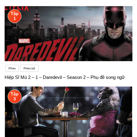
Tập
1
Phim
Phim bộ
Hiệp Sĩ Mù 2 – 1 – Daredevil – Season 2 – Phụ đề song ngữ
Tập
3