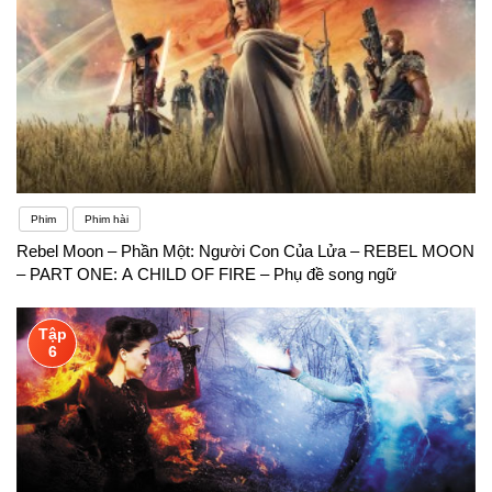
Phim
Phim hài
Rebel Moon – Phần Một: Người Con Của Lửa – REBEL MOON
– PART ONE: A CHILD OF FIRE – Phụ đề song ngữ
Tập
6