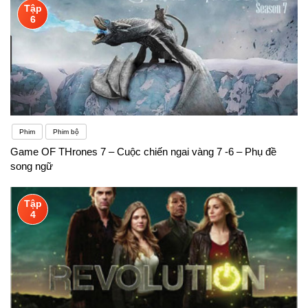
Tập
6
Phim
Phim bộ
Game OF THrones 7 – Cuộc chiến ngai vàng 7 -6 – Phụ đề
song ngữ
Tập
4