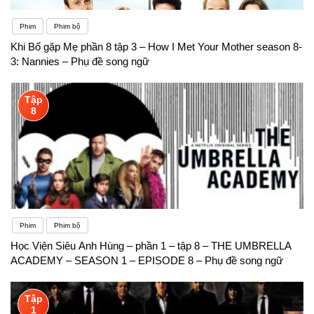
Phim
Phim bộ
Khi Bố gặp Mẹ phần 8 tập 3 – How I Met Your Mother season 8-
3: Nannies – Phụ đề song ngữ
Tập
8
Phim
Phim bộ
Học Viện Siêu Anh Hùng – phần 1 – tập 8 – THE UMBRELLA
ACADEMY – SEASON 1 – EPISODE 8 – Phụ đề song ngữ
Tập
1