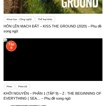
Khoa học - Công nghệ
Thể loại khác
HÔN LÊN MẠCH ĐẤT – KISS THE GROUND (2020) – Phụ đề
song ngữ
Tập
9
Phim
Phim bộ
KHỞI NGUYÊN – PHẦN 1 (TẬP 9) – Z : THE BEGINNING OF
EVERYTHING ( SEA… – Phụ đề song ngữ