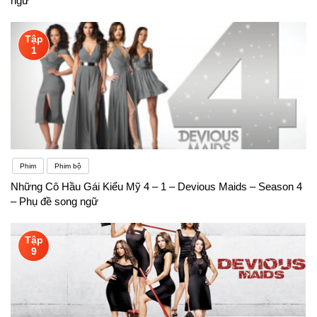
ngữ
Tập
1
Phim
Phim bộ
Những Cô Hầu Gái Kiểu Mỹ 4 – 1 – Devious Maids – Season 4
– Phụ đề song ngữ
Tập
9