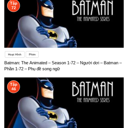
Tập
72
Hoạt Hình
Phim
Batman: The Animated – Season 1-72 – Người dơi – Batman –
Phần 1-72 – Phụ đề song ngữ
Tập
46