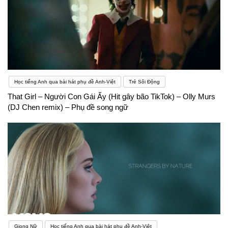
Học tiếng Anh qua bài hát phụ đề Anh-Việt
Trẻ Sôi Động
That Girl – Người Con Gái Ấy (Hit gây bão TikTok) – Olly Murs
(DJ Chen remix) – Phụ đề song ngữ
Giọng Nữ
Học tiếng Anh qua bài hát phụ đề Anh-Việt