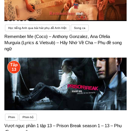
Học tiếng Anh qua bài hát phụ đề Anh-Việt
Song ca
Remember Me (Coco) – Anthony Gonzalez, Ana Ofelia
Murguía (Lyrics & Vietsub) – Hãy Nhớ Về Cha – Phụ đề song
ngữ
Tập
13
Phim
Phim bộ
Vượt ngục phần 1 tập 13 – Prison Break season 1 – 13 – Phụ