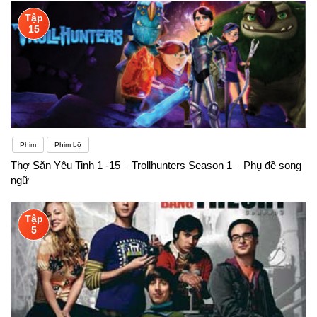
Tập
15
Phim
Phim bộ
Thợ Săn Yêu Tinh 1 -15 – Trollhunters Season 1 – Phụ đề song
ngữ
Tập
5