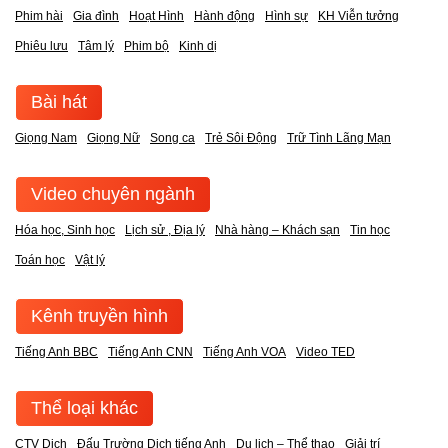
Phim hài
Gia đình
Hoạt Hình
Hành động
Hình sự
KH Viễn tưởng
Phiêu lưu
Tâm lý
Phim bộ
Kinh dị
Bài hát
Giọng Nam
Giọng Nữ
Song ca
Trẻ Sôi Động
Trữ Tình Lãng Mạn
Video chuyên ngành
Hóa học, Sinh học
Lịch sử , Địa lý
Nhà hàng – Khách sạn
Tin học
Toán học
Vật lý
Kênh truyền hình
Tiếng Anh BBC
Tiếng Anh CNN
Tiếng Anh VOA
Video TED
Thể loại khác
CTV Dịch
Đấu Trường Dịch tiếng Anh
Du lịch – Thể thao
Giải trí