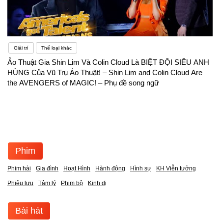
cơ sở vật chất được đầu tư đồng bộ, giáo viên sẽ
có điều kiện đánh giá toàn diện trình độ của các em
và có phương pháp dạy thích hợp.
Giải trí
Thể loại khác
Ảo Thuật Gia Shin Lim Và Colin Cloud Là BIỆT ĐỘI SIÊU ANH
HÙNG Của Vũ Trụ Ảo Thuật! – Shin Lim and Colin Cloud Are
the AVENGERS of MAGIC! – Phụ đề song ngữ
Phim
Phim hài
Gia đình
Hoạt Hình
Hành động
Hình sự
KH Viễn tưởng
Phiêu lưu
Tâm lý
Phim bộ
Kinh dị
Bài hát