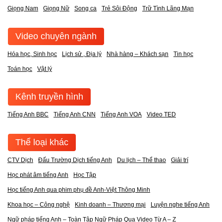
Giọng Nam
Giọng Nữ
Song ca
Trẻ Sôi Động
Trữ Tình Lãng Mạn
Video chuyên ngành
Hóa học, Sinh học
Lịch sử , Địa lý
Nhà hàng – Khách sạn
Tin học
Toán học
Vật lý
Kênh truyền hình
Tiếng Anh BBC
Tiếng Anh CNN
Tiếng Anh VOA
Video TED
Thể loại khác
CTV Dịch
Đấu Trường Dịch tiếng Anh
Du lịch – Thể thao
Giải trí
Học phát âm tiếng Anh
Học Tập
Học tiếng Anh qua phim phụ đề Anh-Việt Thông Minh
Khoa học – Công nghệ
Kinh doanh – Thương mại
Luyện nghe tiếng Anh
Ngữ pháp tiếng Anh – Toàn Tập Ngữ Pháp Qua Video Từ A – Z