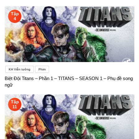
Tập
4
KH Viễn tưởng
Phim
Biệt Đội Titans – Phần 1 – TITANS – SEASON 1 – Phụ đề song
ngữ
Tập
11