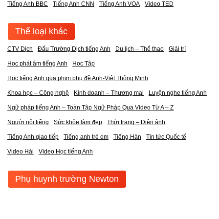
Tiếng Anh BBC
Tiếng Anh CNN
Tiếng Anh VOA
Video TED
Thể loại khác
CTV Dịch
Đấu Trường Dịch tiếng Anh
Du lịch – Thể thao
Giải trí
Học phát âm tiếng Anh
Học Tập
Học tiếng Anh qua phim phụ đề Anh-Việt Thông Minh
Khoa học – Công nghệ
Kinh doanh – Thương mại
Luyện nghe tiếng Anh
Ngữ pháp tiếng Anh – Toàn Tập Ngữ Pháp Qua Video Từ A – Z
Người nổi tiếng
Sức khỏe làm đẹp
Thời trang – Điện ảnh
Tiếng Anh giao tiếp
Tiếng anh trẻ em
Tiếng Hàn
Tin tức Quốc tế
Video Hài
Video Học tiếng Anh
Phụ huynh trường Newton