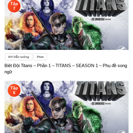
Tập
7
KH Viễn tưởng
Phim
Biệt Đội Titans – Phần 1 – TITANS – SEASON 1 – Phụ đề song
ngữ
Tập
6