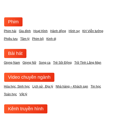
Phim
Phim hài
Gia đình
Hoạt Hình
Hành động
Hình sự
KH Viễn tưởng
Phiêu lưu
Tâm lý
Phim bộ
Kinh dị
Bài hát
Giọng Nam
Giọng Nữ
Song ca
Trẻ Sôi Động
Trữ Tình Lãng Mạn
Video chuyên ngành
Hóa học, Sinh học
Lịch sử , Địa lý
Nhà hàng – Khách sạn
Tin học
Toán học
Vật lý
Kênh truyền hình