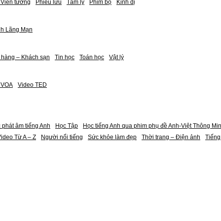
Viễn tưởng
Phiêu lưu
Tâm lý
Phim bộ
Kinh dị
nh Lãng Mạn
 hàng – Khách sạn
Tin học
Toán học
Vật lý
h VOA
Video TED
 phát âm tiếng Anh
Học Tập
Học tiếng Anh qua phim phụ đề Anh-Việt Thông Mi
ideo Từ A – Z
Người nổi tiếng
Sức khỏe làm đẹp
Thời trang – Điện ảnh
Tiếng