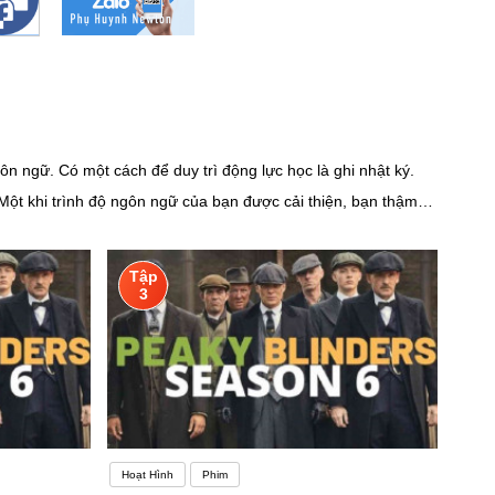
 ngữ. Có một cách để duy trì động lực học là ghi nhật ký.
Một khi trình độ ngôn ngữ của bạn được cải thiện, bạn thậm
ể lấy lại tinh thần.Có người học tiếng Anh bắt nguồn từ sự
 yêu cầu công việc, mong muốn tìm được công việc tốt
Tập
có động lực học. Mất động lực là mất đi năng lượng của bản
3
ó tầm quan trọng rất lớn đối với việc học tập
Hoạt Hình
Phim