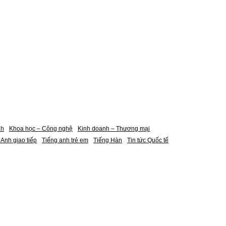
nh
Khoa học – Công nghệ
Kinh doanh – Thương mại
 Anh giao tiếp
Tiếng anh trẻ em
Tiếng Hàn
Tin tức Quốc tế