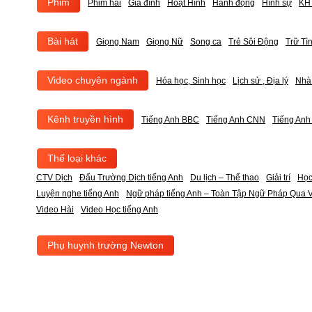
Phim
Phim hài
Gia đình
Hoạt Hình
Hành động
Hình sự
KH 
Bài hát
Giọng Nam
Giọng Nữ
Song ca
Trẻ Sôi Động
Trữ Tì
Video chuyên ngành
Hóa học, Sinh học
Lịch sử , Địa lý
Nhà
Kênh truyền hình
Tiếng Anh BBC
Tiếng Anh CNN
Tiếng An
Thể loại khác
CTV Dịch
Đấu Trường Dịch tiếng Anh
Du lịch – Thể thao
Giải trí
Học
Luyện nghe tiếng Anh
Ngữ pháp tiếng Anh – Toàn Tập Ngữ Pháp Qua V
Video Hài
Video Học tiếng Anh
Phụ huynh trường Newton