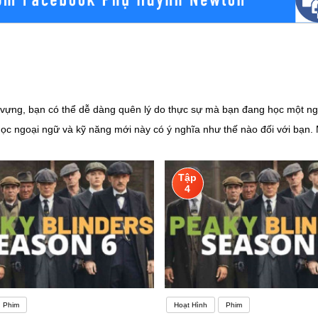
vựng, bạn có thể dễ dàng quên lý do thực sự mà bạn đang học một ngôn
học ngoại ngữ và kỹ năng mới này có ý nghĩa như thế nào đối với bạn. 
Khi cảm thấy mất động lực, bạn chỉ cần đọc qua những gì bạn đã viết đ
 mến một anh chàng, cô nàng Anh quốc. Có người lại học tiếng Anh bởi
Tập
 Họ không yêu thích, không có mục đích hướng tới dẫn đến việc không 
4
ọc tiếng Anh nói riêng và học ngoại ngữ nói chung, tìm được động lực c
Phim
Hoạt Hình
Phim