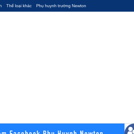
h
Thể loại khác
Phụ huynh trường Newton