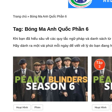
Trang chủ
»
Bóng Ma Anh Quốc Phần 6
Tag:
Bóng Ma Anh Quốc Phần 6
Khi bạn đã hiểu sâu về các quy tắc ngữ pháp và danh sách từ 
Hãy dành ra một vài phút mỗi ngày để viết về lý do bạn đang 
chí có thể viết về động lực của mình bằng chính ngôn ngữ đó. 
yêu thích với ngôn ngữ đó. Có người học tiếng Anh vì lỡ cảm
Tập
hơn.Nhưng cũng có người học tiếng Anh không vì lý do gì cả.
3
thân, sự kiên trì sẽ dần bị hao mòn.Vậy nên với những người h
Hoạt Hình
Phim
Hoạt Hình