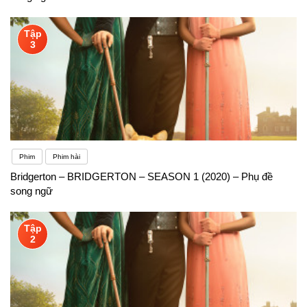
Tập
3
Phim
Phim hài
Bridgerton – BRIDGERTON – SEASON 1 (2020) – Phụ đề
song ngữ
Tập
2