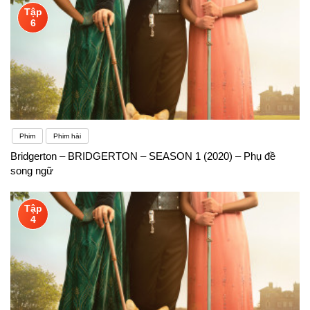
Tập
6
Phim
Phim hài
Bridgerton – BRIDGERTON – SEASON 1 (2020) – Phụ đề
song ngữ
Tập
4