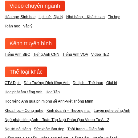
Video chuyên ngành
Hóa học, Sinh học
Lịch sử , Địa lý
Nhà hàng – Khách sạn
Tin học
Toán học
Vật lý
Kênh truyền hình
Tiếng Anh BBC
Tiếng Anh CNN
Tiếng Anh VOA
Video TED
Thể loại khác
CTV Dịch
Đấu Trường Dịch tiếng Anh
Du lịch – Thể thao
Giải trí
Học phát âm tiếng Anh
Học Tập
Học tiếng Anh qua phim phụ đề Anh-Việt Thông Minh
Khoa học – Công nghệ
Kinh doanh – Thương mại
Luyện nghe tiếng Anh
Ngữ pháp tiếng Anh – Toàn Tập Ngữ Pháp Qua Video Từ A – Z
Người nổi tiếng
Sức khỏe làm đẹp
Thời trang – Điện ảnh