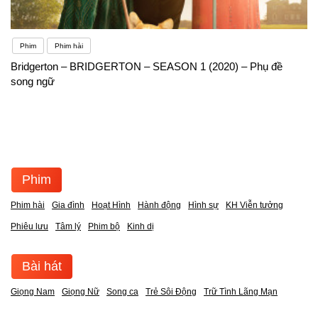
Phim
Phim hài
Bridgerton – BRIDGERTON – SEASON 1 (2020) – Phụ đề
song ngữ
Phim
Phim hài
Gia đình
Hoạt Hình
Hành động
Hình sự
KH Viễn tưởng
Phiêu lưu
Tâm lý
Phim bộ
Kinh dị
Bài hát
Giọng Nam
Giọng Nữ
Song ca
Trẻ Sôi Động
Trữ Tình Lãng Mạn