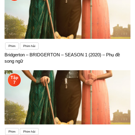
Phim
Phim hài
Bridgerton – BRIDGERTON – SEASON 1 (2020) – Phụ đề
song ngữ
Tập
7
Phim
Phim hài