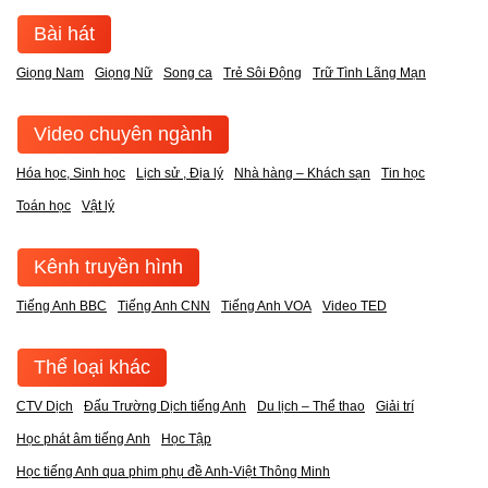
Bài hát
Giọng Nam
Giọng Nữ
Song ca
Trẻ Sôi Động
Trữ Tình Lãng Mạn
Video chuyên ngành
Hóa học, Sinh học
Lịch sử , Địa lý
Nhà hàng – Khách sạn
Tin học
Toán học
Vật lý
Kênh truyền hình
Tiếng Anh BBC
Tiếng Anh CNN
Tiếng Anh VOA
Video TED
Thể loại khác
CTV Dịch
Đấu Trường Dịch tiếng Anh
Du lịch – Thể thao
Giải trí
Học phát âm tiếng Anh
Học Tập
Học tiếng Anh qua phim phụ đề Anh-Việt Thông Minh