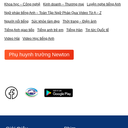
Khoa học – Công nghệ
Kinh doanh – Thương mại
Luyện nghe tiếng Anh
Ngữ pháp tiếng Anh – Toàn Tập Ngữ Pháp Qua Video Từ A – Z
Người nổi tiếng
Sức khỏe làm đẹp
Thời trang – Điện ảnh
Tiếng Anh giao tiếp
Tiếng anh trẻ em
Tiếng Hàn
Tin tức Quốc tế
Video Hài
Video Học tiếng Anh
Phụ huynh trường Newton