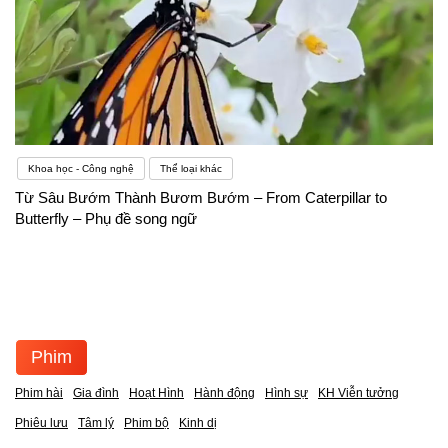
Khoa học - Công nghệ
Thể loại khác
Từ Sâu Bướm Thành Bươm Bướm – From Caterpillar to
Butterfly – Phụ đề song ngữ
Phim
Phim hài
Gia đình
Hoạt Hình
Hành động
Hình sự
KH Viễn tưởng
Phiêu lưu
Tâm lý
Phim bộ
Kinh dị