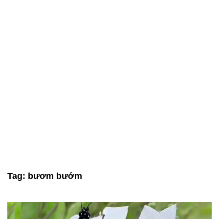
Tag:
bươm bướm