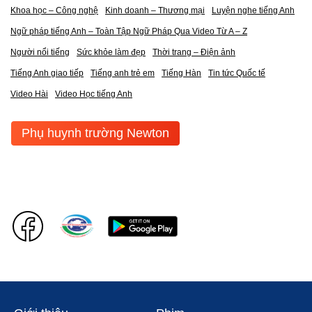
Khoa học – Công nghệ
Kinh doanh – Thương mại
Luyện nghe tiếng Anh
Ngữ pháp tiếng Anh – Toàn Tập Ngữ Pháp Qua Video Từ A – Z
Người nổi tiếng
Sức khỏe làm đẹp
Thời trang – Điện ảnh
Tiếng Anh giao tiếp
Tiếng anh trẻ em
Tiếng Hàn
Tin tức Quốc tế
Video Hài
Video Học tiếng Anh
Phụ huynh trường Newton