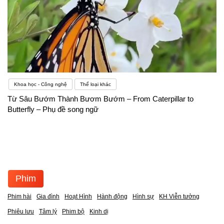
Khoa học - Công nghệ
Thể loại khác
Từ Sâu Bướm Thành Bươm Bướm – From Caterpillar to
Butterfly – Phụ đề song ngữ
Phim
Phim hài
Gia đình
Hoạt Hình
Hành động
Hình sự
KH Viễn tưởng
Phiêu lưu
Tâm lý
Phim bộ
Kinh dị