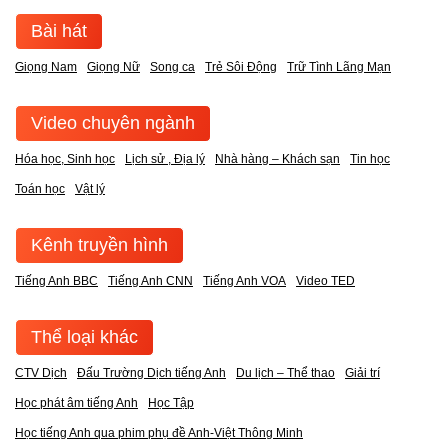
Bài hát
Giọng Nam
Giọng Nữ
Song ca
Trẻ Sôi Động
Trữ Tình Lãng Mạn
Video chuyên ngành
Hóa học, Sinh học
Lịch sử , Địa lý
Nhà hàng – Khách sạn
Tin học
Toán học
Vật lý
Kênh truyền hình
Tiếng Anh BBC
Tiếng Anh CNN
Tiếng Anh VOA
Video TED
Thể loại khác
CTV Dịch
Đấu Trường Dịch tiếng Anh
Du lịch – Thể thao
Giải trí
Học phát âm tiếng Anh
Học Tập
Học tiếng Anh qua phim phụ đề Anh-Việt Thông Minh