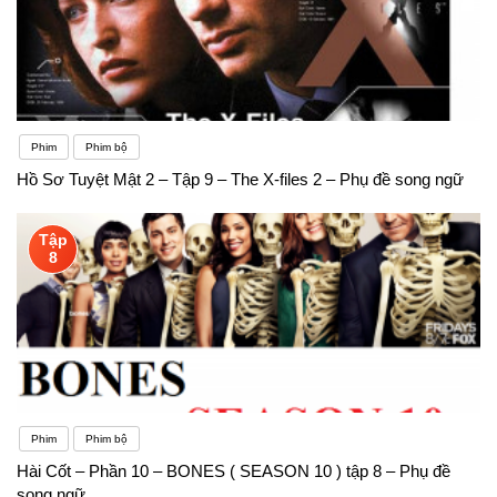
Phim
Phim bộ
Hồ Sơ Tuyệt Mật 2 – Tập 9 – The X-files 2 – Phụ đề song ngữ
Tập
8
Phim
Phim bộ
Hài Cốt – Phần 10 – BONES ( SEASON 10 ) tập 8 – Phụ đề
song ngữ