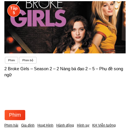
Tập
5
Phim
Phim bộ
2 Broke Girls – Season 2 – 2 Nàng bá đạo 2 – 5 – Phụ đề song
ngữ
Phim
Phim hài
Gia đình
Hoạt Hình
Hành động
Hình sự
KH Viễn tưởng