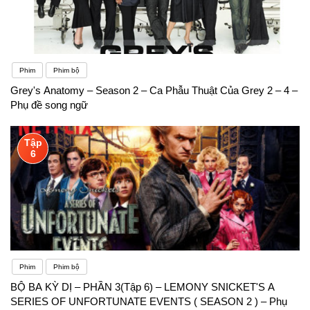
Phim
Phim bộ
Grey's Anatomy – Season 2 – Ca Phẫu Thuật Của Grey 2 – 4 –
Phụ đề song ngữ
Tập
6
Phim
Phim bộ
BỘ BA KỲ DỊ – PHẦN 3(Tập 6) – LEMONY SNICKET'S A
SERIES OF UNFORTUNATE EVENTS ( SEASON 2 ) – Phụ