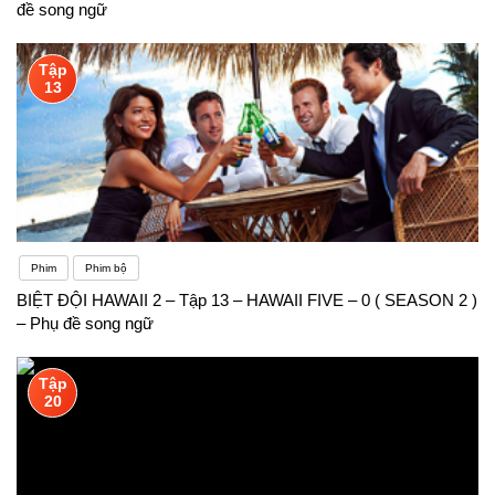
đề song ngữ
Tập
13
Phim
Phim bộ
BIỆT ĐỘI HAWAII 2 – Tập 13 – HAWAII FIVE – 0 ( SEASON 2 )
– Phụ đề song ngữ
Tập
20