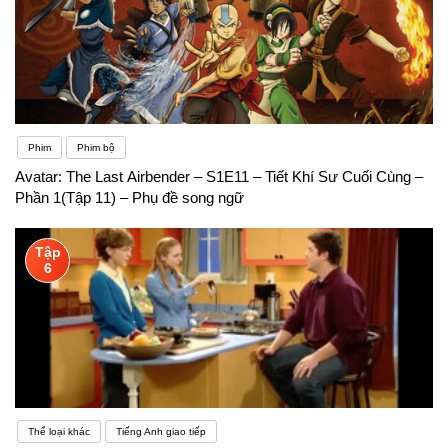
Phim
Phim bộ
Avatar: The Last Airbender – S1E11 – Tiết Khí Sư Cuối Cùng –
Phần 1(Tập 11) – Phụ đề song ngữ
Tập
6
Thể loại khác
Tiếng Anh giao tiếp