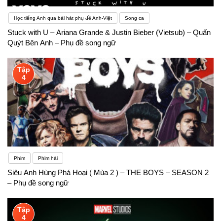
Học tiếng Anh qua bài hát phụ đề Anh-Việt
Song ca
Stuck with U – Ariana Grande & Justin Bieber (Vietsub) – Quấn
Quýt Bên Anh – Phụ đề song ngữ
Tập
4
Phim
Phim hài
Siêu Anh Hùng Phá Hoại ( Mùa 2 ) – THE BOYS – SEASON 2
– Phụ đề song ngữ
Tập
4