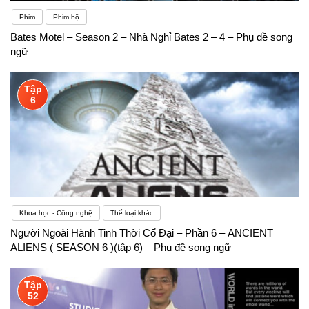
Phim
Phim bộ
Bates Motel – Season 2 – Nhà Nghỉ Bates 2 – 4 – Phụ đề song
ngữ
Tập
6
Khoa học - Công nghệ
Thể loại khác
Người Ngoài Hành Tinh Thời Cổ Đại – Phần 6 – ANCIENT
ALIENS ( SEASON 6 )(tập 6) – Phụ đề song ngữ
Tập
52