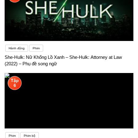
Hành động
Phim
She-Hulk: Nữ Khổng Lồ Xanh – She-Hulk: Attorney at Law
(2022) – Phụ đề song ngữ
Tập
6
Phim
Phim bộ