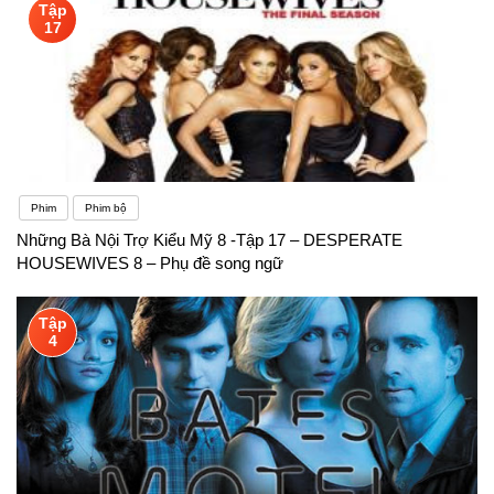
Tập
17
Phim
Phim bộ
Những Bà Nội Trợ Kiểu Mỹ 8 -Tập 17 – DESPERATE
HOUSEWIVES 8 – Phụ đề song ngữ
Tập
4