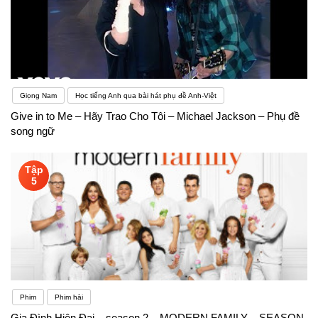
Giọng Nam
Học tiếng Anh qua bài hát phụ đề Anh-Việt
Give in to Me – Hãy Trao Cho Tôi – Michael Jackson – Phụ đề
song ngữ
Tập
5
Phim
Phim hài
Gia Đình Hiện Đại – season 2 – MODERN FAMILY – SEASON