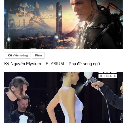
KH Viễn tưởng
Phim
Kỷ Nguyên Elysium – ELYSIUM – Phụ đề song ngữ