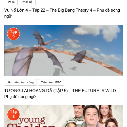
Anh.
Phim
Phim bộ
Vụ Nổ Lớn 4 – Tập 22 – The Big Bang Theory 4 – Phụ đề song
ngữ
Tập
5
Học tiếng Anh cùng
Tiếng Anh BBC
TƯƠNG LAI HOANG DÃ (TẬP 5) – THE FUTURE IS WILD –
Phụ đề song ngữ
Tập
3