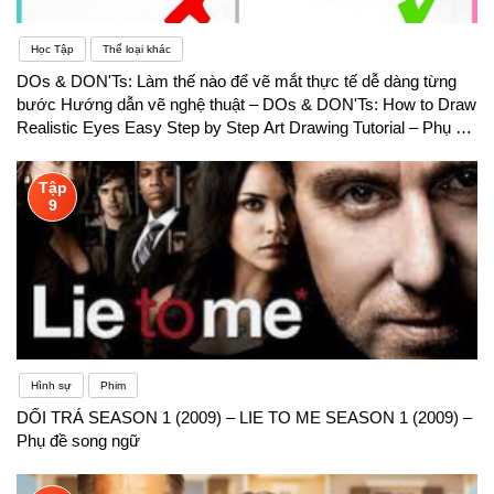
Học Tập
Thể loại khác
DOs & DON'Ts: Làm thế nào để vẽ mắt thực tế dễ dàng từng
bước Hướng dẫn vẽ nghệ thuật – DOs & DON'Ts: How to Draw
Realistic Eyes Easy Step by Step Art Drawing Tutorial – Phụ đề
song ngữ
Tập
9
Hình sự
Phim
DỐI TRÁ SEASON 1 (2009) – LIE TO ME SEASON 1 (2009) –
Phụ đề song ngữ