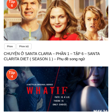
Tập
6
Phim
Phim bộ
CHUYỆN Ở SANTA CLARIA – PHẦN 1 – TẬP 6 – SANTA
CLARITA DIET ( SEASON 1 ) – Phụ đề song ngữ
Tập
4