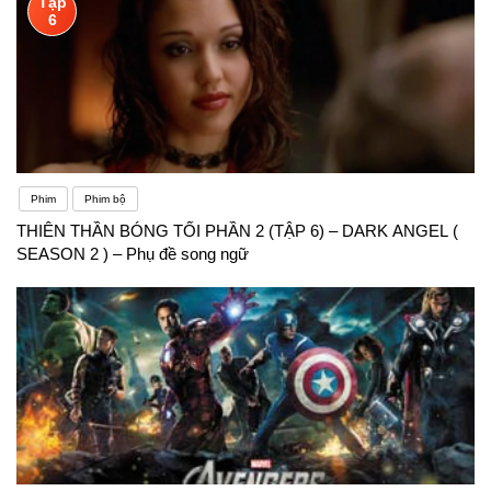
Tập
6
Phim
Phim bộ
THIÊN THẦN BÓNG TỐI PHẦN 2 (TẬP 6) – DARK ANGEL (
SEASON 2 ) – Phụ đề song ngữ