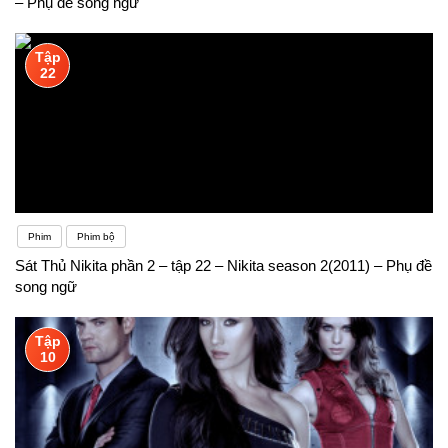
– Phụ đề song ngữ
Tập
22
Phim
Phim bộ
Sát Thủ Nikita phần 2 – tập 22 – Nikita season 2(2011) – Phụ đề
song ngữ
Tập
10