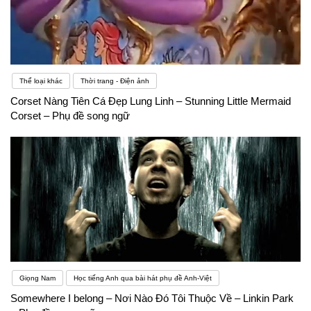
Thể loại khác
Thời trang - Điện ảnh
Corset Nàng Tiên Cá Đẹp Lung Linh – Stunning Little Mermaid
Corset – Phụ đề song ngữ
Giọng Nam
Học tiếng Anh qua bài hát phụ đề Anh-Việt
Somewhere I belong – Nơi Nào Đó Tôi Thuộc Về – Linkin Park