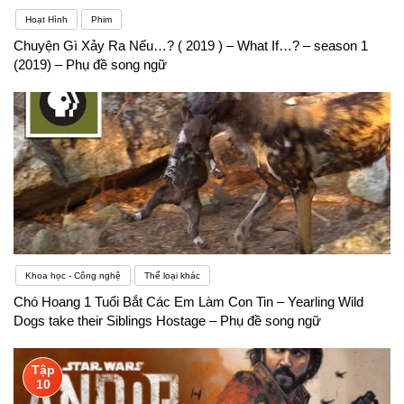
Hoạt Hình
Phim
Chuyện Gì Xảy Ra Nếu…? ( 2019 ) – What If…? – season 1
(2019) – Phụ đề song ngữ
Khoa học - Công nghệ
Thể loại khác
Chó Hoang 1 Tuổi Bắt Các Em Làm Con Tin – Yearling Wild
Dogs take their Siblings Hostage – Phụ đề song ngữ
Tập
10