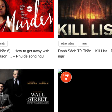
 hài
Hành động
Phim
hần 6) – How to get away with
Danh Sách Tử Thần – Kill List –
ason … – Phụ đề song ngữ
ngữ
Tập
8