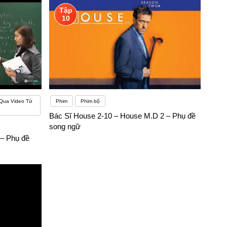
Tập
10
 Qua Video Từ
Phim
Phim bộ
Bác Sĩ House 2-10 – House M.D 2 – Phụ đề
song ngữ
 – Phụ đề