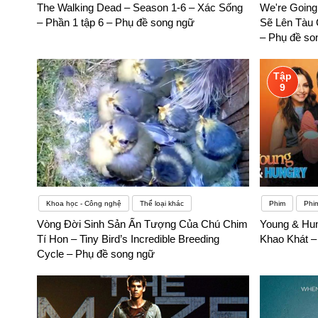
The Walking Dead – Season 1-6 – Xác Sống
We're Going
rụt rè. Nhìn chung những khó khăn nêu trên chúng ta đều
– Phần 1 tập 6 – Phụ đề song ngữ
Sẽ Lên Tàu 
– Phụ đề so
Tập
9
Khoa học - Công nghệ
Thể loại khác
Phim
Phi
Vòng Đời Sinh Sản Ấn Tượng Của Chú Chim
Young & Hun
Tí Hon – Tiny Bird’s Incredible Breeding
Khao Khát –
Cycle – Phụ đề song ngữ