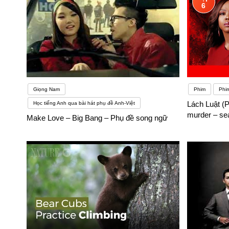
6
Giọng Nam
Phim
Phim
Lách Luật (P
Học tiếng Anh qua bài hát phụ đề Anh-Việt
murder – se
Make Love – Big Bang – Phụ đề song ngữ