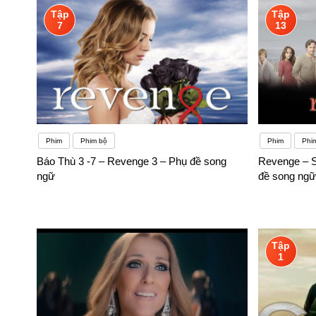
Tập
Tập
7
13
Phim
Phim bộ
Phim
Phi
Báo Thù 3 -7 – Revenge 3 – Phụ đề song
Revenge – S
ngữ
đề song ngữ
Tập
1