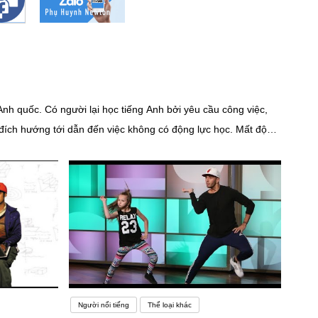
nh quốc. Có người lại học tiếng Anh bởi yêu cầu công việc,
đích hướng tới dẫn đến việc không có động lực học. Mất động
ngữ nói chung, tìm được động lực có tầm quan trọng rất lớn
à nơi để bạn giao tiếp và học tập những kiến thức mới. Nếu
 cho việc học ngoại ngữ của bạn đó.Một số giáo viên chuyên
cần được luyện tập nghe – nói trong những phòng riêng biệt,
h chưa chuẩn, khiến học sinh khó nghe. Một khi cơ sở vật chất
 theo học ngành ngôn ngữ Anh, bạn cần phải có năng khiếu,
 đuổi đam mê đối với ngành ngôn ngữ Anh.– Để theo học môn
à nó yêu cầu tất cả các bạn sinh viên thuộc chuyên ngành nào
Người nổi tiếng
Thể loại khác