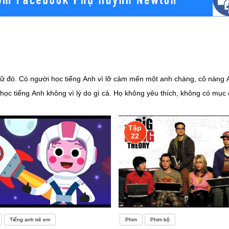
ữ đó. Có người học tiếng Anh vì lỡ cảm mến một anh chàng, cô nàng A
c tiếng Anh không vì lý do gì cả. Họ không yêu thích, không có mục 
hao mòn.Vậy nên với những người học tiếng Anh nói riêng và học ngoại 
 trình độ của bản thân. Một môi trường rèn luyện tiếng Anh hoàn hảo l
Tập
h thì bạn có thể lập một nhóm học tập. Điều này sẽ giúp ích rất nhiều
22
ần hướng tới việc khuyến khích các em thực hành nhiều hơn. Học sinh 
viên chỉ đem đến lớp chiếc máy cassette (tạm dịch là cát-sét) âm than
n diện trình độ của các em và có phương pháp dạy thích hợp.Nếu muốn
m mê và niềm yêu thích đối với tiếng Anh bạn có thể hoàn toàn theo
năng động, kỹ năng này không chỉ riêng đối với ngành ngôn ngữ Anh m
Tiếng anh trẻ em
Phim
Phim bộ