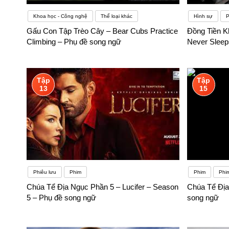
Khoa học - Công nghệ
Thể loại khác
Hình sự
P
Gấu Con Tập Trèo Cây – Bear Cubs Practice
Đồng Tiền K
Climbing – Phụ đề song ngữ
Never Sleep
Tập
Tập
13
15
Phiêu lưu
Phim
Phim
Phi
Chúa Tể Địa Ngục Phần 5 – Lucifer – Season
Chúa Tể Địa 
5 – Phụ đề song ngữ
song ngữ