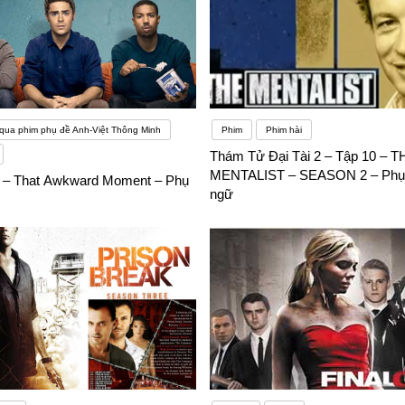
 qua phim phụ đề Anh-Việt Thông Minh
Phim
Phim hài
Thám Tử Đại Tài 2 – Tập 10 – T
MENTALIST – SEASON 2 – Phụ 
i – That Awkward Moment – Phụ
ngữ