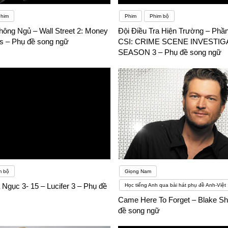
him
Phim
Phim bộ
hông Ngủ – Wall Street 2: Money
Đội Điều Tra Hiện Trường – Phần
s – Phụ đề song ngữ
CSI: CRIME SCENE INVESTIG
SEASON 3 – Phụ đề song ngữ
m bộ
Giọng Nam
Ngục 3- 15 – Lucifer 3 – Phụ đề
Học tiếng Anh qua bài hát phụ đề Anh-Việt
Came Here To Forget – Blake Sh
đề song ngữ