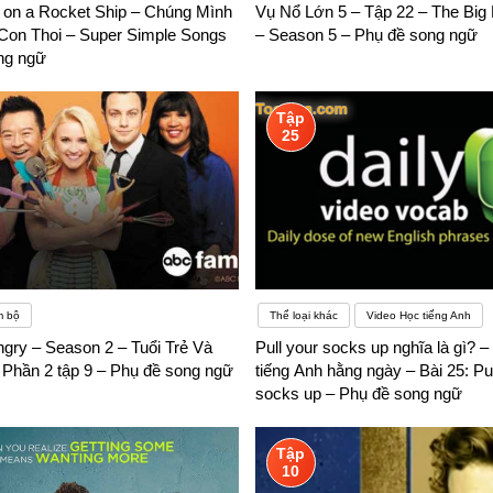
 on a Rocket Ship – Chúng Mình
Vụ Nổ Lớn 5 – Tập 22 – The Big
 có thể giải quyết được nếu như chúng ta có niềm đam mê với ngành học n
Con Thoi – Super Simple Songs
– Season 5 – Phụ đề song ngữ
ng ngữ
Tập
25
m bộ
Thể loại khác
Video Học tiếng Anh
gry – Season 2 – Tuổi Trẻ Và
Pull your socks up nghĩa là gì? 
 Phần 2 tập 9 – Phụ đề song ngữ
tiếng Anh hằng ngày – Bài 25: Pul
socks up – Phụ đề song ngữ
Tập
10