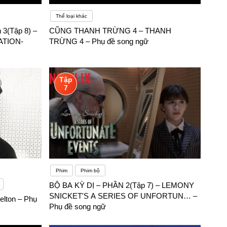
Thể loại khác
 3(Tập 8) –
CŨNG THANH TRỪNG 4 – THANH
ATION-
TRỪNG 4 – Phụ đề song ngữ
Tập
7
Phim
Phim bộ
BỘ BA KỲ DỊ – PHẦN 2(Tập 7) – LEMONY
SNICKET'S A SERIES OF UNFORTUN… –
elton – Phụ
Phụ đề song ngữ