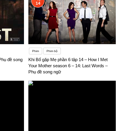
14
Phim
Phim bộ
 Phụ đề song
Khi Bố gặp Mẹ phần 6 tập 14 – How I Met
Your Mother season 6 – 14: Last Words –
Phụ đề song ngữ