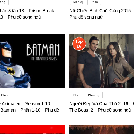
m bộ
Kinh dị
Phim
hần 3 tập 13 – Prison Break
Nữ Chiến Binh Cuối Cùng 2015 – 
13 – Phụ đề song ngữ
Phụ đề song ngữ
Tập
16
Phim
Phim
Phim bộ
 Animated – Season 1-10 –
Người Đẹp Và Quái Thú 2 -16 – 
 Batman – Phần 1-10 – Phụ đề
The Beast 2 – Phụ đề song ngữ