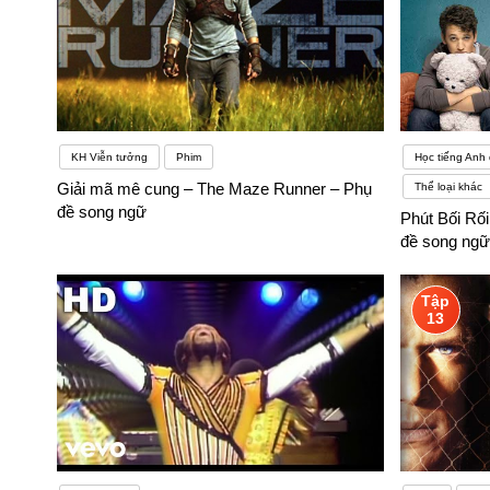
KH Viễn tưởng
Phim
Học tiếng Anh
Giải mã mê cung – The Maze Runner – Phụ
Thể loại khác
đề song ngữ
Phút Bối Rố
đề song ngữ
Tập
13