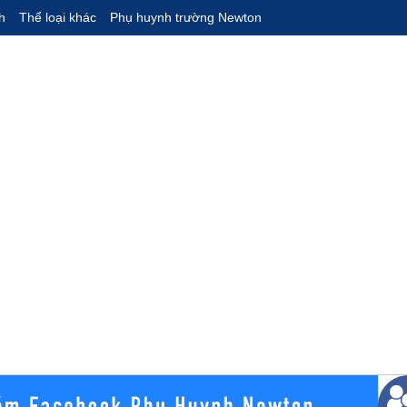
h
Thể loại khác
Phụ huynh trường Newton