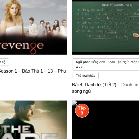
m bộ
Ngữ pháp tiếng Anh - Toàn Tập Ngữ Pháp
A - Z
eason 1 – Báo Thù 1 – 13 – Phụ
Thể loại khác
Bài 4: Danh từ (Tiết 2) – Danh từ
song ngữ
Tập
9