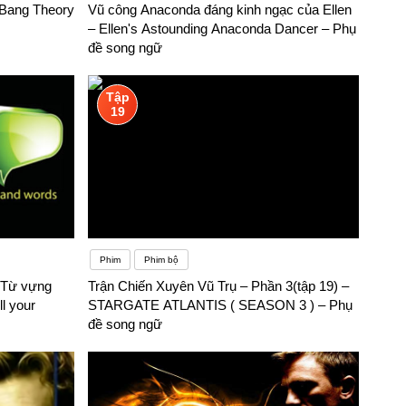
 Bang Theory
Vũ công Anaconda đáng kinh ngạc của Ellen
ày.
– Ellen's Astounding Anaconda Dancer – Phụ
đề song ngữ
Tập
19
Phim
Phim bộ
– Từ vựng
Trận Chiến Xuyên Vũ Trụ – Phần 3(tập 19) –
l your
STARGATE ATLANTIS ( SEASON 3 ) – Phụ
đề song ngữ