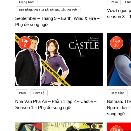
Giọng Nam
Phim
Phi
Vượt ngục p
Học tiếng Anh qua bài hát phụ đề Anh-Việt
season 3 – 
September – Tháng 9 – Earth, Wind & Fire –
Phụ đề song ngữ
Tập
Tập
2
10
Phim
Phim bộ
Hoạt Hình
Nhà Văn Phá Án – Phần 1 tập 2 – Castle –
Batman: The
Season 1 – Phụ đề song ngữ
Người dơi –
song ngữ
Tập