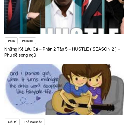
Phim
Phim bộ
Những Kẻ Láu Cá – Phần 2 Tập 5 – HUSTLE ( SEASON 2 ) –
Phụ đề song ngữ
Giải trí
Thể loại khác