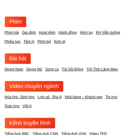
Phim
Phim hài
Gia đình
Hoạt Hình
Hành động
Hình sự
KH Viễn tưởng
Phiêu lưu
Tâm lý
Phim bộ
Kinh dị
Bài hát
Giọng Nam
Giọng Nữ
Song ca
Trẻ Sôi Động
Trữ Tình Lãng Mạn
Video chuyên ngành
Hóa học, Sinh học
Lịch sử , Địa lý
Nhà hàng – Khách sạn
Tin học
Toán học
Vật lý
Kênh truyền hình
Tiếng Anh BBC
Tiếng Anh CNN
Tiếng Anh VOA
Video TED