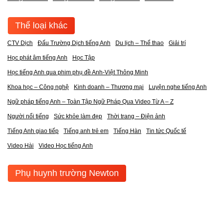
Thể loại khác
CTV Dịch
Đấu Trường Dịch tiếng Anh
Du lịch – Thể thao
Giải trí
Học phát âm tiếng Anh
Học Tập
Học tiếng Anh qua phim phụ đề Anh-Việt Thông Minh
Khoa học – Công nghệ
Kinh doanh – Thương mại
Luyện nghe tiếng Anh
Ngữ pháp tiếng Anh – Toàn Tập Ngữ Pháp Qua Video Từ A – Z
Người nổi tiếng
Sức khỏe làm đẹp
Thời trang – Điện ảnh
Tiếng Anh giao tiếp
Tiếng anh trẻ em
Tiếng Hàn
Tin tức Quốc tế
Video Hài
Video Học tiếng Anh
Phụ huynh trường Newton