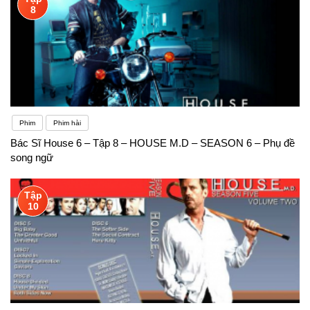
8
Phim
Phim hài
Bác Sĩ House 6 – Tập 8 – HOUSE M.D – SEASON 6 – Phụ đề
song ngữ
Tập
10