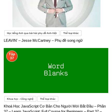
Học tiếng Anh qua bài hát phụ đề Anh-Việt
Thể loại khác
LEAVIN' – Jesse McCartney – Phụ đề song ngữ
Tập
37
Khoa học - Công nghệ
Thể loại khác
Khoá Học JavaScript Cơ Bản Cho Người Mới Bắt Đầu – Phần
37 – Learn JavaScript: Full Course for Beginners – Part 37 –