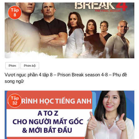
Tập
8
Phim
Phim bộ
Vượt ngục phần 4 tập 8 – Prison Break season 4-8 – Phụ đề
song ngữ
Tập
32