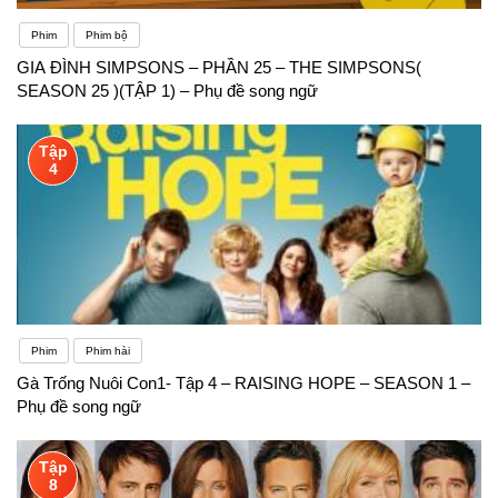
Phim
Phim bộ
GIA ĐÌNH SIMPSONS – PHẦN 25 – THE SIMPSONS(
SEASON 25 )(TẬP 1) – Phụ đề song ngữ
Tập
4
Phim
Phim hài
Gà Trống Nuôi Con1- Tập 4 – RAISING HOPE – SEASON 1 –
Phụ đề song ngữ
Tập
8