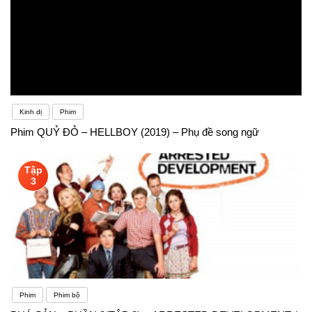
Kinh dị
Phim
Phim QUỶ ĐỎ – HELLBOY (2019) – Phụ đề song ngữ
Tập
3
Phim
Phim bộ