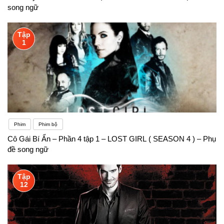
song ngữ
Tập
1
Phim
Phim bộ
Cô Gái Bí Ẩn – Phần 4 tập 1 – LOST GIRL ( SEASON 4 ) – Phụ
đề song ngữ
Tập
12