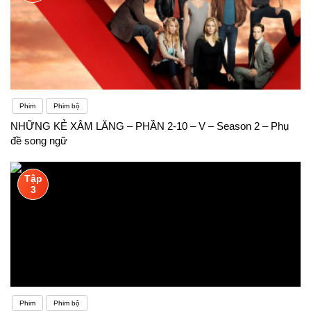
Phim
Phim bộ
NHỮNG KẺ XÂM LĂNG – PHẦN 2-10 – V – Season 2 – Phụ
đề song ngữ
Tập
3
Phim
Phim bộ