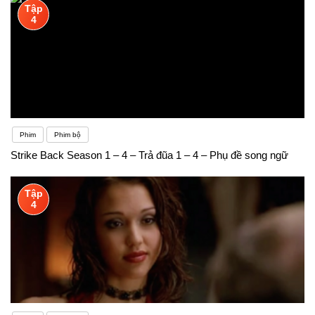
Tập
phim về cuộc phiêu lưu của cô gái Moana trên biển
4
khơi⁴.3. Sing (Đấu trường âm nhạc): Bộ phim về
cuộc thi hát hò với nhiều nhân vật thú vị⁴.4. The
Lion King (Vua sư tử): Một bộ phim hoạt hình kinh
điển về cuộc phiêu lưu của Simba⁵.5. Finding Nemo
Phim
Phim bộ
(Đi tìm Nemo): Bộ phim về cuộc hành trình của chú
Strike Back Season 1 – 4 – Trả đũa 1 – 4 – Phụ đề song ngữ
cá clownfish tên Nemo⁶.Để chuẩn bị cho kỳ thi cuối
năm môn Tiếng Anh lớp 8, bạn có thể thực hiện các
Tập
4
bước sau:1. Ôn tập kiến thức cơ bản:- Xem lại các
chương trình học, sách giáo trình và bài giảng để
củng cố kiến thức từ đầu năm học.- Tập trung vào
ngữ pháp, từ vựng, và kỹ năng viết. 2. Làm bài tập