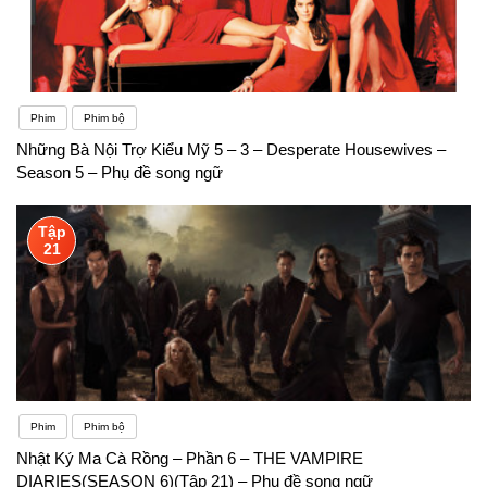
Phim
Phim bộ
Những Bà Nội Trợ Kiểu Mỹ 5 – 3 – Desperate Housewives –
Season 5 – Phụ đề song ngữ
Tập
21
Phim
Phim bộ
Nhật Ký Ma Cà Rồng – Phần 6 – THE VAMPIRE
DIARIES(SEASON 6)(Tập 21) – Phụ đề song ngữ