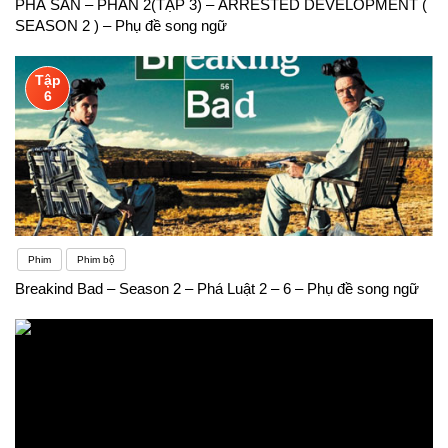
PHÁ SẢN – PHẦN 2(TẬP 3) – ARRESTED DEVELOPMENT (
SEASON 2 ) – Phụ đề song ngữ
Tập
6
Phim
Phim bộ
Breakind Bad – Season 2 – Phá Luật 2 – 6 – Phụ đề song ngữ