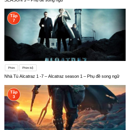
Tập
7
Phim
Phim bộ
Nhà Tù Alcatraz 1 -7 – Alcatraz season 1 – Phụ đề song ngữ
Tập
3