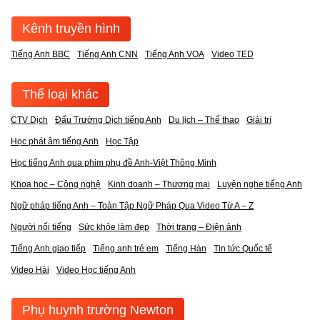
Kênh truyền hình
Tiếng Anh BBC
Tiếng Anh CNN
Tiếng Anh VOA
Video TED
Thể loại khác
CTV Dịch
Đấu Trường Dịch tiếng Anh
Du lịch – Thể thao
Giải trí
Học phát âm tiếng Anh
Học Tập
Học tiếng Anh qua phim phụ đề Anh-Việt Thông Minh
Khoa học – Công nghệ
Kinh doanh – Thương mại
Luyện nghe tiếng Anh
Ngữ pháp tiếng Anh – Toàn Tập Ngữ Pháp Qua Video Từ A – Z
Người nổi tiếng
Sức khỏe làm đẹp
Thời trang – Điện ảnh
Tiếng Anh giao tiếp
Tiếng anh trẻ em
Tiếng Hàn
Tin tức Quốc tế
Video Hài
Video Học tiếng Anh
Phụ huynh trường Newton