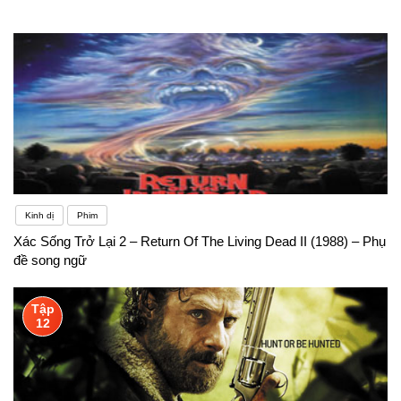
Dưới đây là một số điểm chính:1. Ngữ pháp và cấu
trúc câu:- Học sinh lớp 10 tiếp tục nắm vững các thì
trong Tiếng Anh như thì hiện tại đơn, thì quá khứ
đơn, thì tương lai đơn, thì hiện tại hoàn thành, thì
quá khứ hoàn thành, và thì tương lai hoàn thành.-
Các cấu trúc câu bao gồm câu điều kiện, câu bị
động, câu tường thuật, câu ghép, và mệnh đề quan
Kinh dị
Phim
Xác Sống Trở Lại 2 – Return Of The Living Dead II (1988) – Phụ
hệ. 2. Từ vựng và kỹ năng đọc hiểu:- Học sinh cần
đề song ngữ
nắm vững từ vựng và cụm từ thường dùng trong
Tập
các chủ đề như giáo dục, xã hội, môi trường, và văn
12
hóa.- Kỹ năng đọc hiểu bao gồm việc hiểu nghĩa từ
vựng, tìm thông tin chi tiết, và suy luận ý chính từ