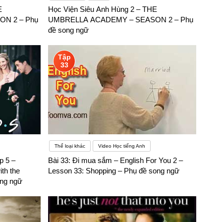
E
Học Viện Siêu Anh Hùng 2 – THE
N 2 – Phụ
UMBRELLA ACADEMY – SEASON 2 – Phụ
đề song ngữ
Tập
33
Thể loại khác
Video Học tiếng Anh
p 5 –
Bài 33: Đi mua sắm – English For You 2 –
th the
Lesson 33: Shopping – Phụ đề song ngữ
ong ngữ