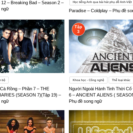
– 12 – Breaking Bad – Season 2 –
Học tiếng Anh qua bài hát phụ đề Anh-Việt
 ngữ
Paradise – Coldplay – Phụ đề s
Tập
3
m bộ
Khoa học - Công nghệ
Thể loại khác
 Cà Rồng – Phần 7 – THE
Người Ngoài Hành Tinh Thời Cổ 
ARIES (SEASON 7)(Tập 19) –
6 – ANCIENT ALIENS ( SEASON 6
 ngữ
Phụ đề song ngữ