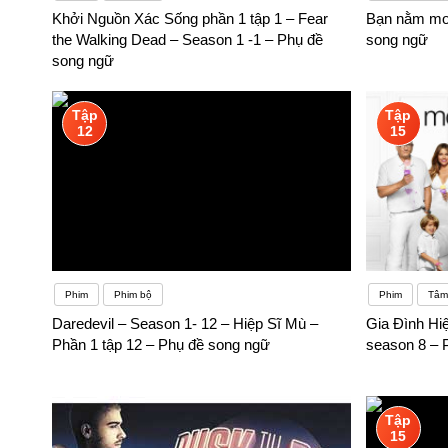
Khởi Nguồn Xác Sống phần 1 tập 1 – Fear
Bạn nằm mơ 
the Walking Dead – Season 1 -1 – Phụ đề
song ngữ
song ngữ
Tập
Tập
12
15
Phim
Phim bộ
Phim
Tâm 
Daredevil – Season 1- 12 – Hiệp Sĩ Mù –
Gia Đình Hi
Phần 1 tập 12 – Phụ đề song ngữ
season 8 – 
Tập
15