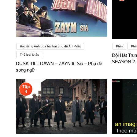
Học tiếng Anh qua bài hát phụ đề Anh-Việt
Phim
Phi
Đội Hát Tru
Thể loại khác
SEASON 2 –
DUSK TILL DAWN – ZAYN ft. Sia – Phụ đề
song ngữ
Tập
4