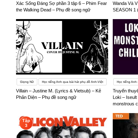
Xác Sống Đáng Sợ phần 3 tập 6 – Phim Fear
Wanda Và V
thế.
the Walking Dead – Phụ đề song ngữ
SEASON 1 (
Giọng Nữ
Học tiếng Anh qua bài hát phụ đề Anh-Việt
Học tiếng Anh
Villain – Justine M. (Lyrics & Vietsub) – Kẻ
Truyển thuy
Phản Diện – Phụ đề song ngữ
Loki – Iseult
monstrous ch
song ngữ
Tập
3