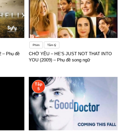
Phim
Tâm lý
2 – Phụ đề
CHỜ YÊU – HE'S JUST NOT THAT INTO
YOU (2009) – Phụ đề song ngữ
Tập
5