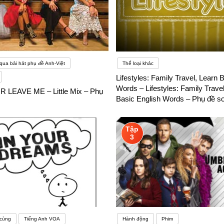
qua bài hát phụ đề Anh-Việt
Thể loại khác
Lifestyles: Family Travel, Learn 
Words – Lifestyles: Family Travel
 LEAVE ME – Little Mix – Phụ
Basic English Words – Phụ đề s
Tập
3
 cùng
Tiếng Anh VOA
Hành động
Phim