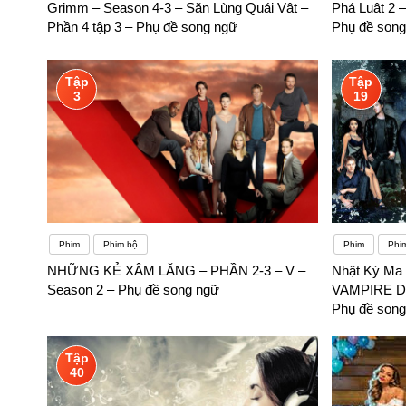
Grimm – Season 4-3 – Săn Lùng Quái Vật –
Phá Luật 2 
Phần 4 tập 3 – Phụ đề song ngữ
Phụ đề song
Tập
Tập
3
19
Phim
Phim bộ
Phim
Phi
NHỮNG KẺ XÂM LĂNG – PHẦN 2-3 – V –
Nhật Ký Ma
Season 2 – Phụ đề song ngữ
VAMPIRE DI
Phụ đề song
Tập
40