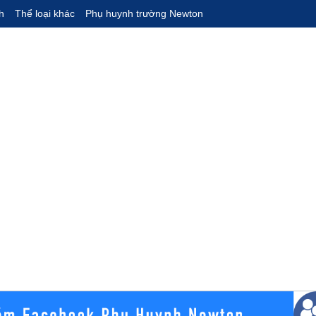
h
Thể loại khác
Phụ huynh trường Newton