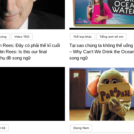
 cùng
Video TED
Thể loại khác
Tiếng anh trẻ em
 Rees: Đây có phải thế kỉ cuối
Tại sao chúng ta không thể uống
n Rees: Is this our final
– Why Can't We Drink the Ocean
Phụ đề song ngữ
song ngữ
m bộ
Giọng Nam