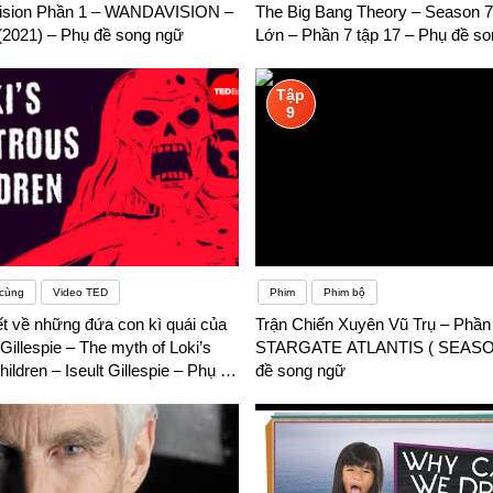
ision Phần 1 – WANDAVISION –
The Big Bang Theory – Season 7
2021) – Phụ đề song ngữ
Lớn – Phần 7 tập 17 – Phụ đề s
Tập
9
 cùng
Video TED
Phim
Phim bộ
ết về những đứa con kì quái của
Trận Chiến Xuyên Vũ Trụ – Phần 
 Gillespie – The myth of Loki’s
STARGATE ATLANTIS ( SEASON
ildren – Iseult Gillespie – Phụ đề
đề song ngữ