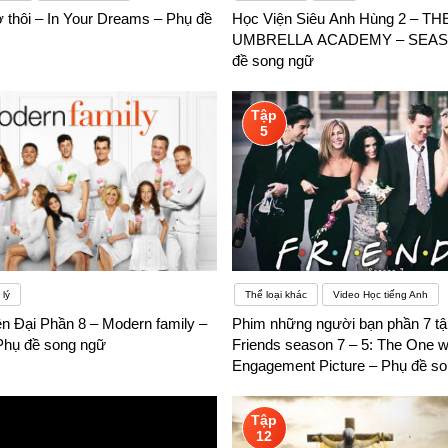
thôi – In Your Dreams – Phụ đề
Học Viện Siêu Anh Hùng 2 – TH
UMBRELLA ACADEMY – SEASO
đề song ngữ
Tập
5
lý
Thể loại khác
Video Học tiếng Anh
ện Đại Phần 8 – Modern family –
Phim những người bạn phần 7 tậ
Phụ đề song ngữ
Friends season 7 – 5: The One wi
Engagement Picture – Phụ đề s
Tập
12