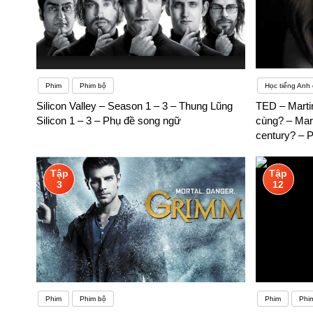
Phim
Phim bộ
Học tiếng Anh
Silicon Valley – Season 1 – 3 – Thung Lũng
TED – Martin
Silicon 1 – 3 – Phụ đề song ngữ
cùng? – Marti
century? – 
Tập
Tập
3
12
Phim
Phim bộ
Phim
Phi