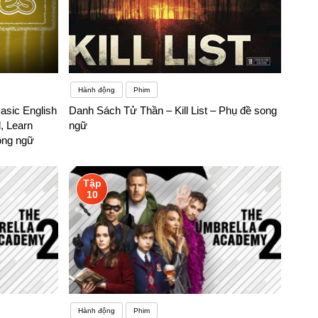
Hành động
Phim
Basic English
Danh Sách Tử Thần – Kill List – Phụ đề song
, Learn
ngữ
ong ngữ
Tập
10
Hành động
Phim